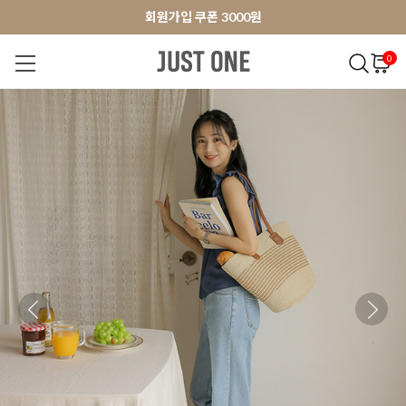
앱 다운로드 10% 할인쿠폰
앱 다운로드 10% 할인쿠폰
회원가입 쿠폰 3000원
0
NEW 7%
BEST
오늘출발
MADE . J
상의
팬츠
아우