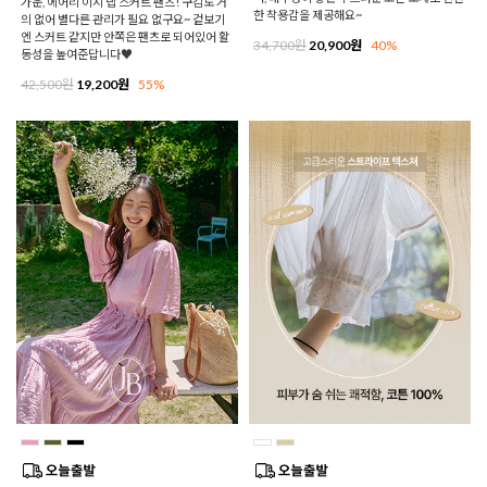
가운, 에어리 이지 랩 스커트 팬츠! 구김도 거
한 착용감을 제공해요~
의 없어 별다른 관리가 필요 없구요~ 겉보기
엔 스커트 같지만 안쪽은 팬츠로 되어있어 활
34,700원
20,900원
40%
동성을 높여준답니다♥
42,500원
19,200원
55%