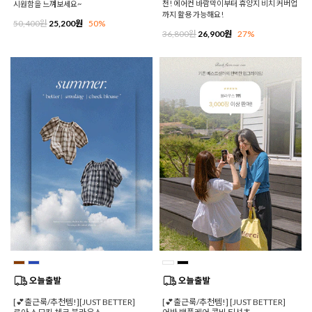
천! 에어컨 바람막이부터 휴양지 비치 커버업
시원함을 느껴보세요~
까지 활용 가능해요!
50,400원
25,200원
50%
36,800원
26,900원
27%
[💕출근룩/추천템!][JUST BETTER]
[💕출근룩/추천템!] [JUST BETTER]