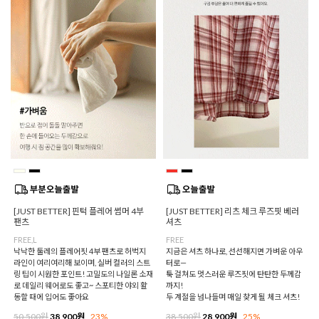
[JUST BETTER] 핀턱 플레어 썸머 4부
[JUST BETTER] 리츠 체크 루즈핏 베러
팬츠
셔츠
FREE,L
FREE
낙낙한 둘레의 플레어핏 4부 팬츠로 허벅지
지금은 셔츠 하나로, 선선해지면 가벼운 아우
라인이 여리여리해 보이며, 실버 컬러의 스트
터로—
링 팁이 시원한 포인트! 고밀도의 나일론 소재
툭 걸쳐도 멋스러운 루즈핏에 탄탄한 두께감
로 데일리 웨어로도 좋고~ 스포티한 야외 활
까지!
동할 때에 입어도 좋아요
두 계절을 넘나들며 매일 찾게 될 체크 셔츠!
50,500원
38,900원
23%
38,500원
28,900원
25%