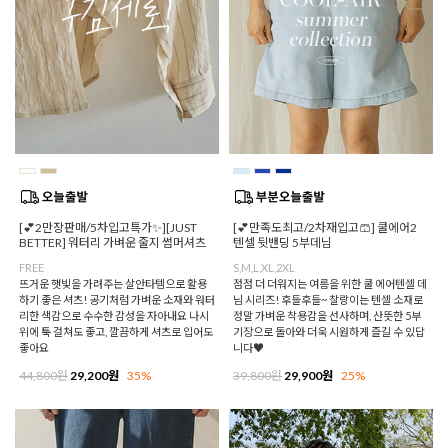
[💕2만장판매/5차입고특가✨][JUST
[💕만족도최고/2차재입고🩳] 쿨에어2
BETTER] 워터리 가벼운 줄지 썸머셔츠
텐셀 뒷밴딩 5부데님
FREE
S,M,L,XL,2XL
뜨거운 햇빛을 가려주는 살안타템으로 활용
점점 더 더워지는 여름을 위한 쿨 에어텐셀 데
하기 좋은 셔츠! 공기처럼 가벼운 소재와 워터
님 시리즈! 후들후들~ 찰랑이는 텐셀 소재로
리한 색감으로 수수한 감성을 자아내요 나시
정말 가벼운 착용감을 선사하며, 산뜻한 5부
위에 툭 걸쳐도 좋고, 깔끔하게 셔츠로 입어도
기장으로 돌아와 더욱 시원하게 즐길 수 있답
좋아요
니다♥
44,800원
29,200원
35%
39,800원
29,900원
25%