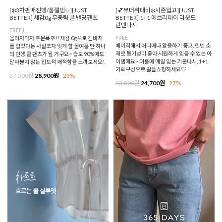
[❄️3차판매진행/품절템✨][JUST
[💕무더위대비❄️시즌입고][JUST
BETTER] 체감0g 무중력 쿨 밴딩팬츠
BETTER] 1+1 에브리데이 라운드
린넨나시
FREE,L
FREE
올리자마자 주문폭주!! 체감 0g으로 긴바지
베이직해서 어디에나 활용하기 좋고, 린넨 소
를 입었다는 사실조차 잊게 할 올여름 단 하나
재로 통기성이 좋아 시원하게 입을 수 있는 아
의 인생 쿨 팬츠가 될 거구요~ 습도 90%에도
이템에요~ 여름에 매일 입는 기본나시, 1+1
달라붙지 않는 압도적 쾌적함을 느껴보세요!
기획구성으로 알뜰쇼핑하세요♡
37,500원
28,900원
23%
33,800원
24,700원
27%