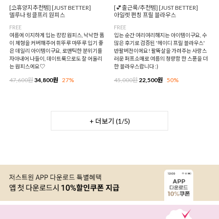
[⛱️휴양지추천템] [JUST BETTER]
[💕출근룩/추천템] [JUST BETTER]
델루나 링클프리 원피스
아일렛 펀칭 프릴 블라우스
FREE
FREE
여름에 이지하게 입는 캉캉 원피스, 낙낙한 품
입는 순간 여리여리해지는 아이템이구요, 수
이 체형을 커버해주어 휘뚜루 마뚜루 입기 좋
많은 후기로 검증된 '헤이디 프릴 블라우스'
은 데일리 아이템이구요, 로맨틱한 분위기를
반팔버전이에요! 팔뚝살을 가려주는 사랑스
자아내어 나들이, 데이트룩으로도 잘 어울리
러운 퍼프소매로 여름의 청량함 한 스푼을 더
는 원피스에요♡
한 블라우스랍니다 :)
47,600원
34,800원
27%
45,000원
22,500원
50%
+ 더보기 (
1
/
5
)