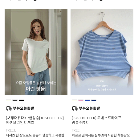
[💕무더위대비/급상승[JUST BETTER]
[JUST BETTER] 모네 스트라이프
에센셜 라인 티셔츠
링클주름 티
FREE,L
FREE
티셔츠 한 장으로도 충분히 깔끔하고 세련될
차르르 떨어지는 실루엣에 시원한 착용감으