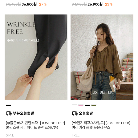
50,400원
36,800원
27%
34,900원
26,900원
23%
[❄️출근룩/시원한소재!] JUST BETTER]
[📢인기최고/4차입고] [JUST BETTER]
쿨링스판 세미와이드 슬랙스(숏/롱)
여리여리 플랫 끈블라우스
S,M,L
FREE