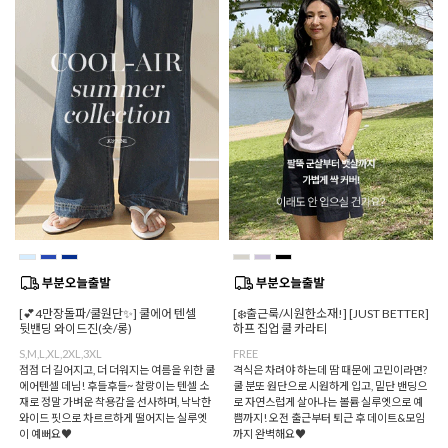
[💕4만장돌파/쿨원단✨] 쿨에어 텐셀
[❄️출근룩/시원한소재!] [JUST BETTER]
뒷밴딩 와이드진(숏/롱)
하프 집업 쿨 카라티
S,M,L,XL,2XL,3XL
FREE
점점 더 길어지고, 더 더워지는 여름을 위한 쿨
격식은 차려야 하는데 땀 때문에 고민이라면?
에어텐셀 데님! 후들후들~ 찰랑이는 텐셀 소
쿨 분또 원단으로 시원하게 입고, 밑단 밴딩으
재로 정말 가벼운 착용감을 선사하며, 낙낙한
로 자연스럽게 살아나는 볼륨 실루엣으로 예
와이드 핏으로 차르르하게 떨어지는 실루엣
쁨까지! 오전 출근부터 퇴근 후 데이트&모임
이 예뻐요♥
까지 완벽해요♥