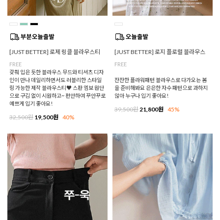
[JUST BETTER] 로제 링클 블라우스티
[JUST BETTER] 로지 플로럴 블라우스
FREE
FREE
갖춰 입은 듯한 블라우스 무드와 티셔츠 디자
인이 만나 데일리하면서도 러블리한 스타일
잔잔한 플라워패턴 블라우스로 다가오는 봄
링 가능한 제작 블라우스티♥ 스판 엠보 원단
을 준비해봐요 은은한 자수 패턴으로 과하지
으로 구김 없이 시원하고~ 편안하여 꾸안꾸로
않아 누구나 입기 좋아요!
예쁘게 입기 좋아요!
39,500원
21,800원
45%
32,500원
19,500원
40%