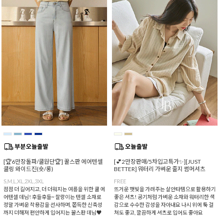
[🏆6만장돌파/쿨원단🏆] 꿀스판 에어텐셀
[💕2만장판매/5차입고특가✨][JUST
쿨링 와이드진(숏/롱)
BETTER] 워터리 가벼운 줄지 썸머셔츠
S,M,L,XL,2XL,3XL
FREE
점점 더 길어지고, 더 더워지는 여름을 위한 쿨 에
뜨거운 햇빛을 가려주는 살안타템으로 활용하기
어텐셀 데님! 후들후들~ 찰랑이는 텐셀 소재로
좋은 셔츠! 공기처럼 가벼운 소재와 워터리한 색
정말 가벼운 착용감을 선사하며, 쫀득한 신축성
감으로 수수한 감성을 자아내요 나시 위에 툭 걸
까지 더해져 편안하게 입어지는 꿀스판 데님♥
쳐도 좋고, 깔끔하게 셔츠로 입어도 좋아요