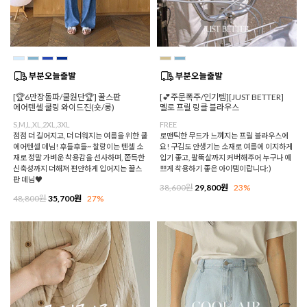
[🏆6만장돌파/쿨원단🏆] 꿀스판
[💕주문폭주/인기템][JUST BETTER]
에어텐셀 쿨링 와이드진(숏/롱)
멜로 프릴 링클 블라우스
S,M,L,XL,2XL,3XL
FREE
점점 더 길어지고, 더 더워지는 여름을 위한 쿨
로맨틱한 무드가 느껴지는 프릴 블라우스에
에어텐셀 데님! 후들후들~ 찰랑이는 텐셀 소
요! 구김도 안생기는 소재로 여름에 이지하게
재로 정말 가벼운 착용감을 선사하며, 쫀득한
입기 좋고, 팔뚝살까지 커버해주어 누구나 예
신축성까지 더해져 편안하게 입어지는 꿀스
쁘게 착용하기 좋은 아이템이랍니다:)
판 데님♥
38,600원
29,800원
23%
48,800원
35,700원
27%