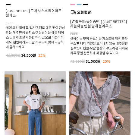
[JUST BETTER] 르네 시스루 레이어드
원피스
[💕출근룩/급상승템!] [JUST BETTER]
FREE
하늘하늘 텐셜 날개 블라우스
체형 고민 없이 툭 입기만 해도 예쁜 핏이 완성
되는 매력 만점 원피스♡ 살랑이는 쉬폰 레이
FREE
스 밑단과 조절 가능한 허리 끈으로 러블리하
살랑이는 핏이 돋보이는 저스트원 제작 블라
게도, 편안하게도 그날의 무드에 맞춰 다양하
우스♥ 바디 라인을 드러내지 않는 내추럴한
게 즐겨보세요!
실루엣에 텐셀·모달 혼방의 부드러운 터치로
하루 종일 산뜻하게 착용할 수 있어요!
46,000원
34,500원
25%
42,000원
31,500원
25%