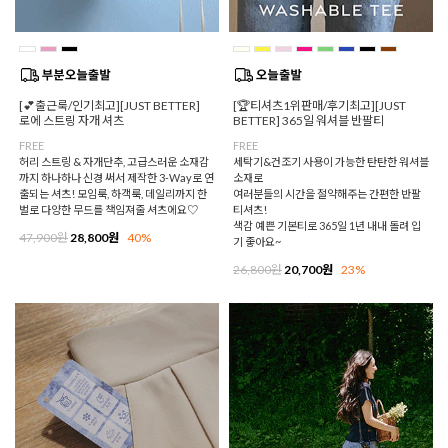
[💕출근룩/인기최고][JUST BETTER]
[🏆티셔츠1위판매/후기최고][JUST
로에 스트링 자개 셔츠
BETTER] 365일 워셔블 반팔티
FREE
FREE
허리 스트링 & 자개단추, 고급스러운 소재감
세탁기&건조기 사용이 가능한 탄탄한 워셔블
까지 하나하나 신경 써서 제작한 3-Way로 연
소재로
출되는 셔츠! 모임룩, 하객룩, 데일리까지 한
여러분들의 시간을 절약해주는 간편한 반팔
벌로 다양한 무드를 책임져줄 셔츠에요♡
티셔츠!
색감 예쁜 기본티로 365일 1년 내내 돌려 입
47,900원
28,800원
40%
기 좋아요~
26,800원
20,700원
23%