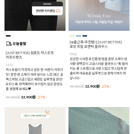
[❄️출근룩/추천템!] [JUST BETTER]
포밍 프릴 로맨틱 블라우스
[JUST BETTER] 컴포트 저스트핏
FREE
카프리팬츠
은은한 시어함과 친환경 텐셀 혼방 소재의 반
사판 광택감이 고급스러운 블라우스! 툭 떨어
S,M,L
지는 롱 스트랩으로 사랑스럽고 멋스럽게 연
저스트원이 작정하고 만든 찐-어른의 카프리
출되며 여유로운 실루엣으로 편하기까지 하
핏! 흔한 면 소재의 어려 보이는 느낌 대신, 슬
답니다~
랙스처럼 고급스럽고 세련된 실루엣을 완성!
오피스룩, 하객룩까지 부끄럽지 않은 완성도
43,800원
32,900원
25%
를 경험해 보세요♥
45,000원
32,900원
27%