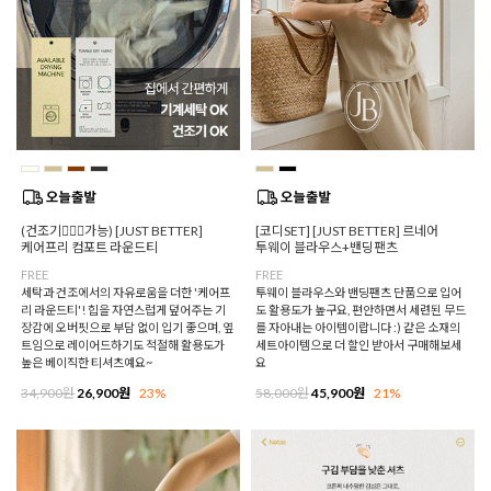
(건조기🙆🏻‍♀️가능) [JUST BETTER]
[코디SET] [JUST BETTER] 르네어
케어프리 컴포트 라운드티
투웨이 블라우스+밴딩팬츠
FREE
FREE
세탁과 건조에서의 자유로움을 더한 '케어프
투웨이 블라우스와 밴딩팬츠 단품으로 입어
리 라운드티'! 힙을 자연스럽게 덮어주는 기
도 활용도가 높구요, 편안하면서 세련된 무드
장감에 오버핏으로 부담 없이 입기 좋으며, 옆
를 자아내는 아이템이랍니다 :) 같은 소재의
트임으로 레이어드하기도 적절해 활용도가
세트아이템으로 더 할인 받아서 구매해보세
높은 베이직한 티셔츠예요~
요
34,900원
26,900원
23%
58,000원
45,900원
21%