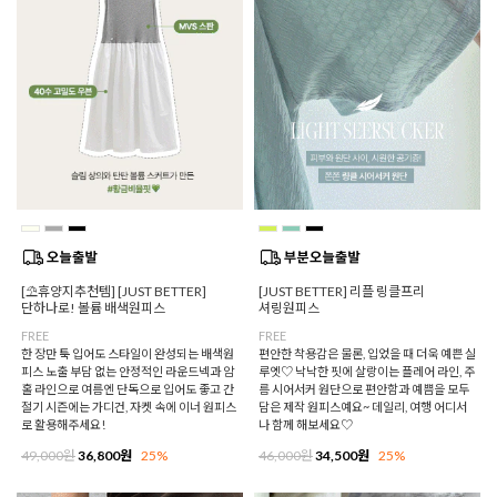
[⛱️휴양지추천템] [JUST BETTER]
[JUST BETTER] 리플 링클프리
단하나로! 볼륨 배색원피스
셔링원피스
FREE
FREE
한 장만 툭 입어도 스타일이 완성되는 배색원
편안한 착용감은 물론, 입었을 때 더욱 예쁜 실
피스 노출 부담 없는 안정적인 라운드넥과 암
루엣♡ 낙낙한 핏에 살랑이는 플레어 라인, 주
홀 라인으로 여름엔 단독으로 입어도 좋고 간
름 시어서커 원단으로 편안함과 예쁨을 모두
절기 시즌에는 가디건, 자켓 속에 이너 원피스
담은 제작 원피스예요~ 데일리, 여행 어디서
로 활용해주세요!
나 함께 해보세요♡
49,000원
36,800원
25%
46,000원
34,500원
25%