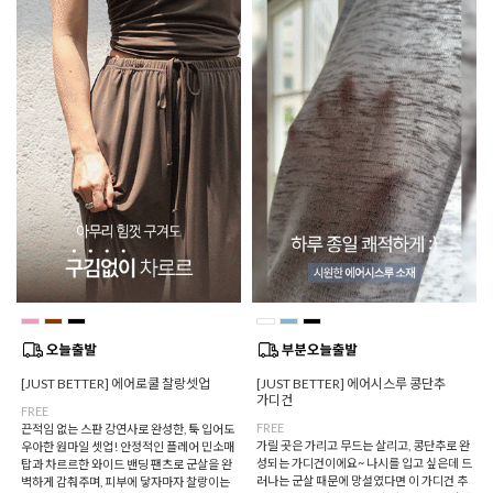
[JUST BETTER] 에어로쿨 찰랑셋업
[JUST BETTER] 에어시스루 콩단추
가디건
FREE
FREE
끈적임 없는 스판 강연사로 완성한, 툭 입어도
가릴 곳은 가리고 무드는 살리고, 콩단추로 완
우아한 원마일 셋업! 안정적인 플레어 민소매
성되는 가디건이에요~ 나시를 입고 싶은데 드
탑과 차르르한 와이드 밴딩 팬츠로 군살을 완
러나는 군살 때문에 망설였다면 이 가디건 추
벽하게 감춰주며, 피부에 닿자마자 찰랑이는