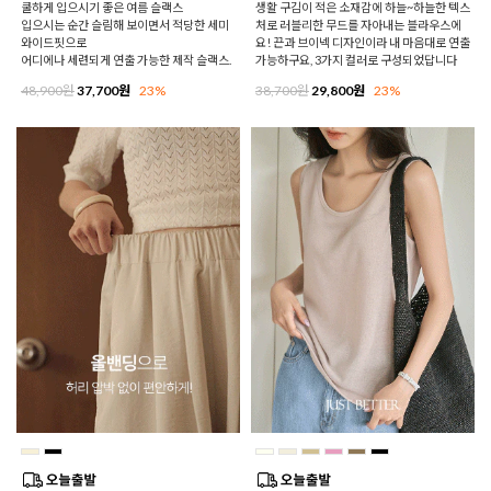
쿨하게 입으시기 좋은 여름 슬랙스
생활 구김이 적은 소재감에 하늘~하늘한 텍스
입으시는 순간 슬림해 보이면서 적당한 세미
처로 러블리한 무드를 자아내는 블라우스에
와이드핏으로
요! 끈과 브이넥 디자인이라 내 마음대로 연출
어디에나 세련되게 연출 가능한 제작 슬랙스.
가능하구요, 3가지 컬러로 구성되었답니다
48,900원
37,700원
23%
38,700원
29,800원
23%