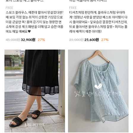
로아 스모킹 체크 블라우스
어반 백플레어 콤비 티셔츠
FREE
FREE
스모크 블라우스, 예쁜데 짧아서 망설였다면?
티셔츠처럼 편안하게, 블라우스처럼 우아하
배 보임 걱정 없는 최적의 산뜻한 기장감으로
게! 엄청난 사랑을 받았던 베스트 아이템이 다
미운 군살만 쏙! 몸에 감기지 않는 청량한 면
시 돌아왔어요~ 앞모습은 깔끔한 티셔츠인데,
소재에 감성 체크 패턴을 더해 덥고 습한 여름
뒤로 돌아서면 블라우스처럼 찰랑~ 퍼지는 플
에도 매일 예뻐요♥
레어 배색이 예쁜 아이템!
45,000원
32,900원
27%
35,000원
25,600원
27%