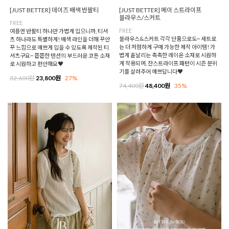
[JUST BETTER] 데이즈 배색 반팔티
[JUST BETTER] 메이 스트라이프
블라우스/스커트
FREE
FREE
여름엔 반팔티 하나만 가볍게 입으니까, 티셔
블라우스&스커트 각각 단품으로도~ 세트로
츠 하나라도 특별하게! 배색 라인을 더해 꾸안
는 더 저렴하게 구매 가능한 제작 아이템! 가
꾸 느낌으로 예쁘게 입을 수 있도록 제작된 티
볍게 흩날리는 촉촉한 레이온 소재로 시원하
셔츠구요~ 쫀쫀한 텐션의 부드러운 코튼 소재
게 착용되며, 잔스트라이프 패턴이 시즌 분위
로 시원하고 편안해요♥
기를 살려주어 예쁘답니다♥
32,600원
23,800원
27%
74,400원
48,400원
35%