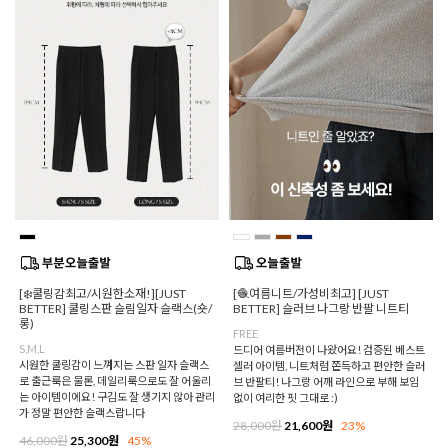
[❄️쿨링감최고/시원한소재!][JUST
[🧶여름니트/가성비최고] [JUST
BETTER] 쿨링스판 슬림일자 슬랙스(숏/
BETTER] 슬러브 나그랑 반팔 니트티
롱)
FREE
S,M,L
드디어 여름버전이 나왔어요! 검증된 베스트
시원한 쿨링감이 느껴지는 스판 일자 슬랙스
셀러 아이템, 니트처럼 쫀득하고 편안한 슬러
로 출근룩은 물론, 데일리룩으로도 잘 어울리
브 반팔티! 나그랑 어깨 라인으로 부해 보임
는 아이템이에요! 구김도 잘 생기지 않아 관리
없이 여리한 핏 그대로 :)
가 정말 편안한 슬랙스랍니다
28,000원
21,600원
23%
46,000원
25,300원
45%