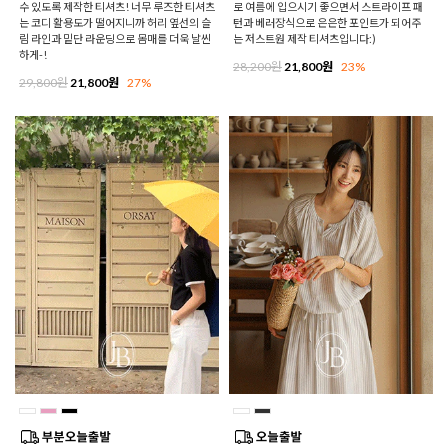
수 있도록 제작한 티셔츠! 너무 루즈한 티셔츠
로 여름에 입으시기 좋으면서 스트라이프 패
는 코디 활용도가 떨어지니까 허리 옆선의 슬
턴과 베러장식으로 은은한 포인트가 되어주
림 라인과 밑단 라운딩으로 몸매를 더욱 날씬
는 저스트원 제작 티셔츠입니다:)
하게-!
28,200원
21,800원
23%
29,800원
21,800원
27%