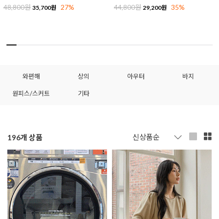
48,800원
27%
44,800원
35%
35,700원
29,200원
와편해
상의
아우터
바지
원피스/스커트
기타
196
개 상품