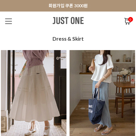
앱 다운로드 10% 할인쿠폰
앱 다운로드 10% 할인쿠폰
회원가입 쿠폰 3000원
회원가입 쿠폰 3000원
0
NEW 7%
BEST
오늘출발
MADE . J
상의
팬츠
아우
Dress & Skirt