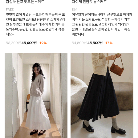
감성 버튼포켓 코튼스커트
다이제 편한핏 롱스커트
FREE
S,M
밋밋함 없이 세련된 무드를 더해주는 버튼 포
여유있게 떨어지는 H라인 실루엣으로 하체커
켓이 포인트인 스커트! 탄탄한 면 소재가 A라
버가 되는 스커트구요 적당한 두께감의 가볍
인 실루엣을 예쁘게 유지해주어 체형 커버를
고 탄탄한 원단으로 깔끔한 라인과 백라인의
도와주며, 유연한 뒷밴딩으로 편안하게 착용
슬릿 디테일로 움직임이 편한 디자인이 특징
돼요~
이랍니다
56,200원
45,600원
19%
54,800원
45,500원
17%