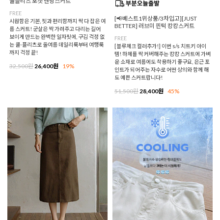
쿨플리츠 포켓 밴딩스커트
FREE
[📢베스트1위상품/3차입고][JUST
시원함은 기본, 핏과 편리함까지 싹 다 잡은 여
BETTER] 러브미 핀턱 캉캉스커트
름 스커트! 군살은 싹 가려주고 다리는 길어
보이게 만드는 완벽한 일자핏에, 구김 걱정 없
FREE
는 쿨-플리츠로 올여름 데일리룩부터 여행룩
[블루체크 컬러추가!] 이번 s/s 치트키 아이
까지 걱정 끝!
템! 하체를 싹 커버해주는 캉캉 스커트에 가벼
운 소재로 여름에도 착용하기 좋구요, 은근 포
32,500원
26,400원
19%
인트가 되어주는 자수로 어떤 상의와 함께 해
도 예쁜 스커트랍니다!
51,500원
28,400원
45%