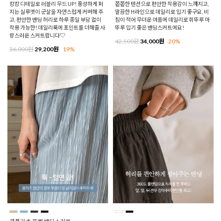
캉캉 디테일로 러블리 무드 UP! 풍성하게 퍼
쫀쫀한 텐션으로 편안한 착용감이 느껴지고,
지는 실루엣이 군살을 자연스럽게 커버해 주
말끔한 H라인으로 데일리로 입기 좋구요, 비
고, 편안한 밴딩 허리로 하루 종일 부담 없이
침이 적어 무더운 여름에 데일리로 휘뚜루 마
착용 가능한! 데일리룩에 포인트를 더해줄 사
뚜루 입기 좋은 밴딩스커트에요!
랑스러운 스커트랍니다♡
42,500원
34,000원
20%
36,000원
29,200원
19%