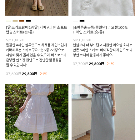
[🏆스커트판매1위🏆]커버 A라인 소프트
[❄️여름출근룩/쿨원단] 리오셀100%
밴딩스커트(숏/롱)
H라인 스커트(숏/롱)
S,M,L,XL,2XL
S,M,L,XL,2XL
깔끔한 A라인 실루엣으로 하체를 자연스럽게
텐셀보다 더 부드럽고 시원한 리오셀 소재로
커버해주는 스커트구요~ 숏&롱 2기장으로
만든 h라인 스커트! 베이직한 디자인으로 다
체형에 맞게 골라 입을 수 있으며, 비스코스가
양한 코디에 활용하기 좋아요~
혼방된 면스판 원단으로 편안한 활동성을 느
37,700원
29,800원
21%
낄 수 있답니다!
37,600원
29,800원
21%