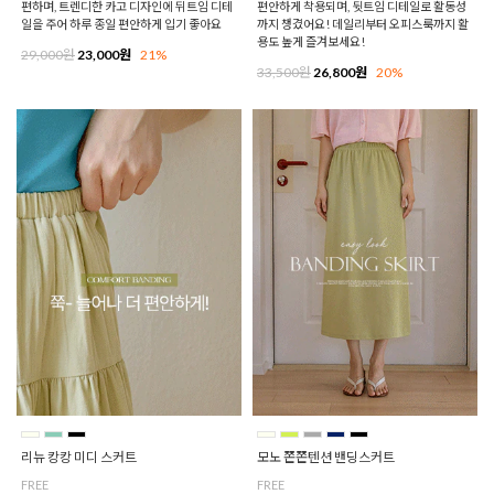
편하며, 트렌디한 카고 디자인에 뒤트임 디테
편안하게 착용되며, 뒷트임 디테일로 활동성
일을 주어 하루 종일 편안하게 입기 좋아요
까지 챙겼어요! 데일리부터 오피스룩까지 활
용도 높게 즐겨보세요!
29,000원
23,000원
21%
33,500원
26,800원
20%
리뉴 캉캉 미디 스커트
모노 쫀쫀텐션 밴딩스커트
FREE
FREE