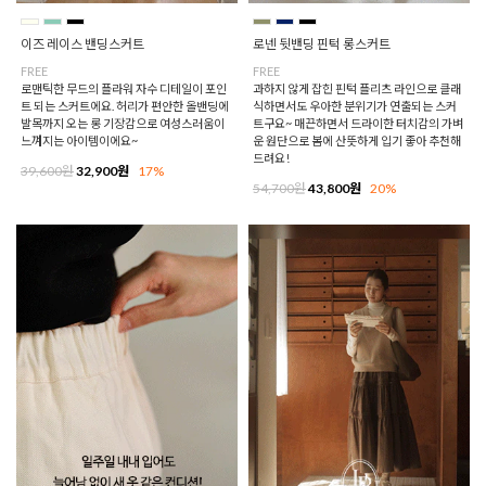
이즈 레이스 밴딩스커트
로넨 뒷밴딩 핀턱 롱스커트
FREE
FREE
로맨틱한 무드의 플라워 자수 디테일이 포인
과하지 않게 잡힌 핀턱 플리츠 라인으로 클래
트 되는 스커트에요. 허리가 편안한 올밴딩에
식하면서도 우아한 분위기가 연출되는 스커
발목까지 오는 롱 기장감으로 여성스러움이
트구요~ 매끈하면서 드라이한 터치감의 가벼
느껴지는 아이템이에요~
운 원단으로 봄에 산뜻하게 입기 좋아 추천해
드려요!
39,600원
32,900원
17%
54,700원
43,800원
20%