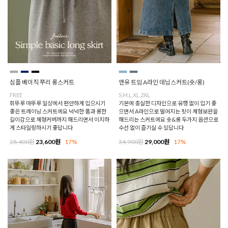
심플 베이직 쭈리 롱스커트
앤유 트임 A라인 데님스커트(숏/롱)
FREE
S,M,L,XL,2XL
휘뚜루 마뚜루 일상에서 편안하게 입으시기
기본에 충실한 디자인으로 유행 없이 입기 좋
좋은 트레이닝 스커트에요 넉넉한 품과 롱한
으면서 A라인으로 떨어지는 핏이 체형보완을
길이감으로 체형커버까지 해드리면서 이지하
해드리는 스커트에요 숏&롱 두가지 옵션으로
게 스타일링하시기 좋답니다
수선 없이 즐기실 수 있답니다
28,400원
23,600원
17%
34,900원
29,000원
17%