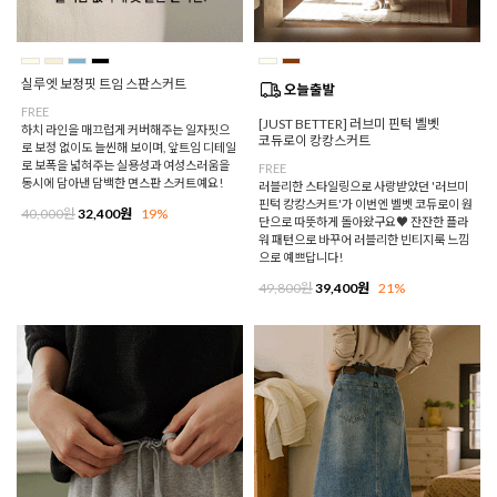
실루엣 보정핏 트임 스판스커트
FREE
[JUST BETTER] 러브미 핀턱 벨벳
하치 라인을 매끄럽게 커버해주는 일자핏으
코듀로이 캉캉스커트
로 보정 없이도 늘씬해 보이며, 앞트임 디테일
로 보폭을 넓혀주는 실용성과 여성스러움을
FREE
동시에 담아낸 담백한 면스판 스커트예요!
러블리한 스타일링으로 사랑받았던 '러브미
핀턱 캉캉스커트'가 이번엔 벨벳 코듀로이 원
40,000원
32,400원
19%
단으로 따뜻하게 돌아왔구요♥ 잔잔한 플라
워 패턴으로 바꾸어 러블리한 빈티지룩 느낌
으로 예쁘답니다!
49,800원
39,400원
21%