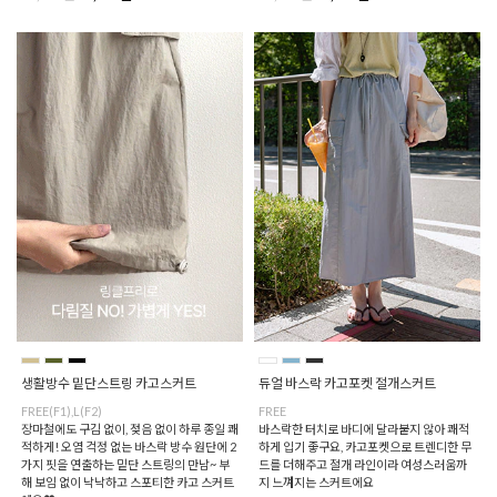
생활방수 밑단스트링 카고스커트
듀얼 바스락 카고포켓 절개스커트
FREE(F1),L(F2)
FREE
장마철에도 구김 없이, 젖음 없이 하루 종일 쾌
바스락한 터치로 바디에 달라붙지 않아 쾌적
적하게! 오염 걱정 없는 바스락 방수 원단에 2
하게 입기 좋구요, 카고포켓으로 트렌디한 무
가지 핏을 연출하는 밑단 스트링의 만남~ 부
드를 더해주고 절개 라인이라 여성스러움까
해 보임 없이 낙낙하고 스포티한 카고 스커트
지 느껴지는 스커트에요