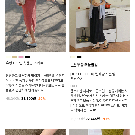
슈링 H라인 뒷밴딩 스커트
FREE
[JUST BETTER] 엘레강스 살랑
단정하고 깔끔하게 떨어지는 H라인의 스커트
밴딩스커트
에 넉넉한 품과 산뜻한 컬러감으로 데일리로
착용하기 좋은 스커트랍니다~ 뒷밴딩으로 들
FREE
뜸없이 편안하게 입기 좋아요
글로시한 터치로 고급스럽고, 살랑거리는 시
원한 원단으로 제작된 스커트! 결감이 없는 매
48,200원
38,600원
20%
끈함으로 보풀 걱정 없이 차르르르~! 낙낙한
H라인으로 단정하면서 편안한 스커트, 비침
도 적어서 좋아요♥
40,000원
22,000원
45%