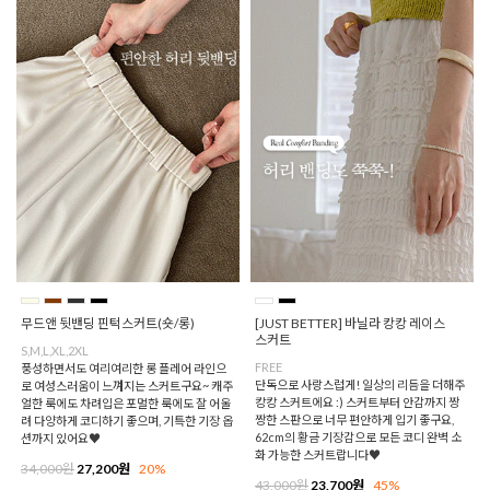
무드앤 뒷밴딩 핀턱스커트(숏/롱)
[JUST BETTER] 바닐라 캉캉 레이스
스커트
S,M,L,XL,2XL
FREE
풍성하면서도 여리여리한 롱 플레어 라인으
단독으로 사랑스럽게! 일상의 리듬을 더해주
로 여성스러움이 느껴지는 스커트구요~ 캐주
캉캉 스커트에요 :) 스커트부터 안감까지 짱
얼한 룩에도 차려입은 포멀한 룩에도 잘 어울
짱한 스판으로 너무 편안하게 입기 좋구요,
려 다양하게 코디하기 좋으며, 기특한 기장 옵
62cm의 황금 기장감으로 모든 코디 완벽 소
션까지 있어요♥
화 가능한 스커트랍니다♥
34,000원
27,200원
20%
43,000원
23,700원
45%