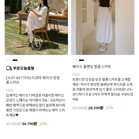
베이드 올밴딩 벌룬스커트
FREE
[JUST BETTER] 리코타 웨이브 캉캉
트렌디한 감성을 담은 벌룬스커트를 소개할
롱스커트
게요! 허리가 편안한 올밴딩에 부드러운 소재
로 여름에 편안하게 입기 좋은 스커트랍니다~
FREE
코디하기 쉬운 2가지 무채색 컬러로 구성되었
입체적인 웨이브 디테일로 러블리한 페미닌
어요
감성이 느껴지는 아이템이구요~ 상&하단의
패턴 배색으로 부해보임 없이 늘씬해 보이며,
34,300원
28,500원
17%
롱한 기장감으로 체형이 커버되는 제작 스커
트예요♥
45,000원
34,700원
23%