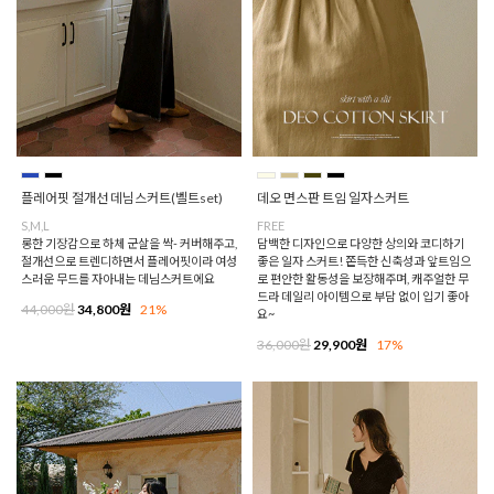
플레어핏 절개선 데님스커트(벨트set)
데오 면스판 트임 일자스커트
S,M,L
FREE
롱한 기장감으로 하체 군살을 싹- 커버해주고,
담백한 디자인으로 다양한 상의와 코디하기
절개선으로 트렌디하면서 플레어핏이라 여성
좋은 일자 스커트! 쫀득한 신축성과 앞트임으
스러운 무드를 자아내는 데님스커트에요
로 편안한 활동성을 보장해주며, 캐주얼한 무
드라 데일리 아이템으로 부담 없이 입기 좋아
44,000원
34,800원
21%
요~
36,000원
29,900원
17%