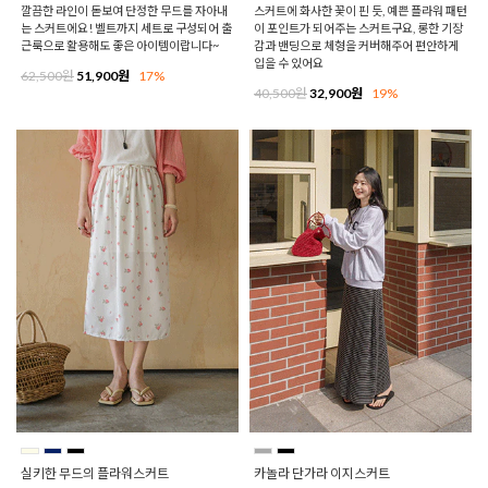
깔끔한 라인이 돋보여 단정한 무드를 자아내
스커트에 화사한 꽃이 핀 듯, 예쁜 플라워 패턴
는 스커트에요! 벨트까지 세트로 구성되어 출
이 포인트가 되어주는 스커트구요, 롱한 기장
근룩으로 활용해도 좋은 아이템이랍니다~
감과 밴딩으로 체형을 커버해주어 편안하게
입을 수 있어요
62,500원
51,900원
17%
40,500원
32,900원
19%
실키한 무드의 플라워스커트
카놀라 단가라 이지스커트