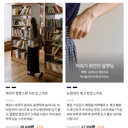
에이미 짱짱스판 뒤트임 스커트
뉴먼데이 체크 캉캉스커트
FREE,L
FREE
뱃살이 아무리 많아도 유연하게 늘어나는 넉
롱한 기장감이 체형을 커버해주고, 체크 패턴
넉한 허리 사이즈로 누구나 편안하게 입기 좋
이 포인트가 되어주는 캉캉 스커트에요! 지금
고, 쫀쫀한 텐션감의 소재로 비침이 적어 편안
부터 휘뚜루 마뚜루 편하게 입기 좋은 아이템
하게 입는 스커트에요!
이랍니다
46,500원
38,600원
17%
34,800원
27,900원
20%