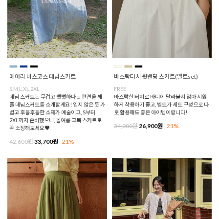
에어리 비스코스 데님스커트
바스락터치 뒷밴딩 스커트(벨트set)
S,M,L,XL,2XL
FREE
데님 스커트는 무겁고 뻣뻣하다는 편견을 깨
바스락한 터치로 바디에 달라붙지 않아 시원
줄 데님스커트를 소개할게요! 입지 않은 듯 가
하게 착용하기 좋고, 벨트가 세트 구성으로 따
볍고 후들후들한 소재가 예술이고, S부터
로 활용해도 좋은 아이템이랍니다!
2XL까지 준비했으니, 올여름 교복 스커트로
34,000원
26,900원
21%
꼭 소장해보세요♥
42,600원
33,700원
21%