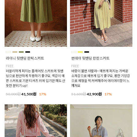
라이니 뒷밴딩 핀턱스커트
썬데이 뒷밴딩 캉캉스커트
FREE
FREE
러블리하게 퍼지는 플레어핏 스커트에 뒷밴
바람이 불면 샤랄라~ 예쁘게 퍼지는 가벼운
딩으로 편안하게 착용하기 좋구요, 색감이 예
소재감으로 예쁘게 입기 좋구요, 롱한 기장감
쁜 스커트로 기본 티셔츠 위에 입기만 해도 산
으로 체형을 싹 커버해주어 여리여리함이 느
뜻한 분위기 up!
껴져요
50,000원
41,500원
17%
51,600원
42,900원
17%