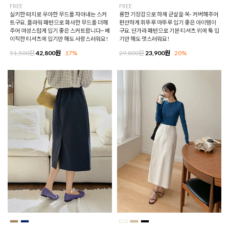
FREE
FREE
실키한 터치로 우아한 무드를 자아내는 스커
롱한 기장감으로 하체 군살을 쏙- 커버해주어
트구요, 플라워 패턴으로 화사한 무드를 더해
편안하게 휘뚜루 마뚜루 입기 좋은 아이템이
주어 여성스럽게 입기 좋은 스커트랍니다~ 베
구요, 단가라 패턴으로 기본 티셔츠 위에 툭 입
이직한 티셔츠에 입기만 해도 사랑스러워요!
기만 해도 멋스러워요!
51,500원
42,800원
17%
29,800원
23,900원
20%