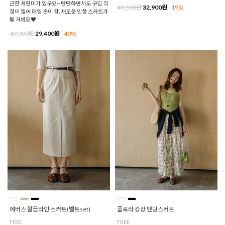
근한 세련미가 있구요~ 탄탄하면서도 구김 걱
40,500원
32,900원
19%
정이 없어 매일 손이 갈, 새로운 인생 스커트가
될 거예요♥
49,000원
29,400원
40%
에버스 깔끔라인 스커트(벨트set)
플로라 캉캉 밴딩스커트
FREE
FREE