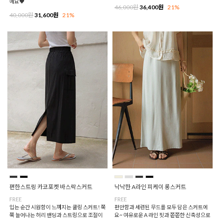
예요♥
46,000원
36,400원
21%
40,000원
31,600원
21%
편한스트링 카코포켓 바스락스커트
낙낙한 A라인 피케이 롱스커트
FREE
FREE
입는 순간 시원함이 느껴지는 쿨링 스커트! 쭉
편안함과 세련된 무드를 모두 담은 스커트에
쭉 늘어나는 허리 밴딩과 스트링으로 조절이
요~ 여유로운 A 라인 핏과 쫀쫀한 신축성으로