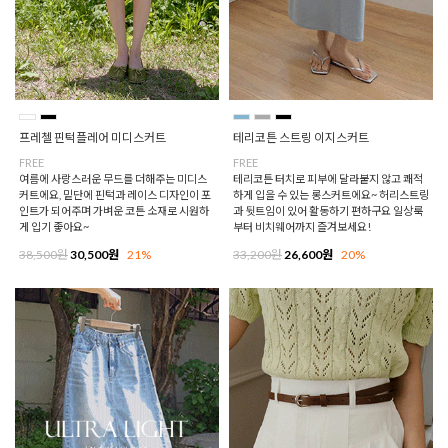
프레첼 핀턱플레어 미디스커트
테리코튼 스트링 이지스커트
FREE
FREE
여름에 사랑스러운 무드를 더해주는 미디스
테리코튼 터치로 피부에 달라붙지 않고 쾌적
커트에요, 밑단에 핀턱과 레이스 디자인이 포
하게 입을 수 있는 롱스커트에요~ 허리스트링
인트가 되어주며 가벼운 코튼 소재로 시원하
과 뒷트임이 있어 활동하기 편하구요 일상룩
게 입기 좋아요~
부터 비치웨어까지 즐겨보세요!
38,500원
30,500원
21%
33,200원
26,600원
20%