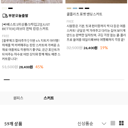
쿨플리츠 포켓 밴딩스커트
FREE
[📢베스트1위상품/3차입고][JUST
시원함은 기본, 핏과 편리함까지 싹 다 잡은 여름
BETTER] 러브미 핀턱 캉캉스커트
스커트! 군살은 싹 가려주고 다리는 길어 보이게
만드는 완벽한 일자핏에, 구김 걱정 없는 쿨-플리
FREE
츠로 올여름 데일리룩부터 여행룩까지 걱정 끝!
[블루체크 컬러추가!] 이번 s/s 치트키 아이템!
하체를 싹 커버해주는 캉캉 스커트에 가벼운 소
32,500원
19%
26,400원
재로 여름에도 착용하기 좋구요, 은근 포인트가
되어주는 자수로 어떤 상의와 함께 해도 예쁜 스
커트랍니다!
51,500원
45%
28,400원
원피스
스커트
59
개 상품