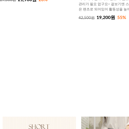
27,300원
관리가 필요 없구요~ 겉보기엔 
은 팬츠로 되어있어 활동성을 높
19,200원
55%
42,500원