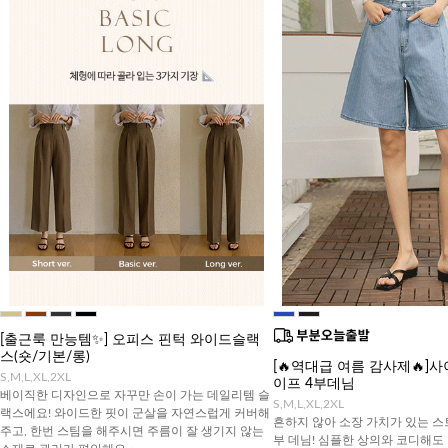
[출근룩 만능템✨] 오피스 핀턱 와이드슬랙
스(숏/기본/롱)
[🔥역대급 여름 감사제🔥]
S,M,L,XL,2XL
이프 4부데님
베이직한 디자인으로 자꾸만 손이 가는 데일리템 슬
S,M,L,XL,2XL
랙스에요! 와이드한 핏이 군살을 자연스럽게 커버해
흔하지 않아 소장 가치가 있는 스
주고, 한번 스팀을 해주시면 주름이 잘 생기지 않는
부 데님! 심플한 상의와 코디해