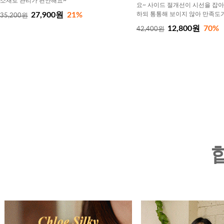
소재로 관리가 편안해요~
요~ 사이드 절개선이 시선을 잡
27,900원
21%
하되 통통해 보이지 않아 만족도
35,200원
12,800원
70%
42,400원