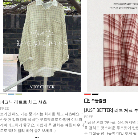
피크닉 레트로 체크 셔츠
FREE
[JUST BETTER] 리츠 체
보기만 해도 기분 좋아지는 화사한 체크 셔츠예요~!
FREE
산뜻한 컬러감에 넉넉한 루즈핏으로 다양한 이너와
지금은 셔츠 하나로, 선선해지면
레이어드하기 좋구요, 가볍게 툭 걸치는 여름 아우터
툭 걸쳐도 멋스러운 루즈핏에 탄
로도 딱! 데일리 하게 즐겨보세요 :)
두 계절을 넘나들며 매일 찾게 될 