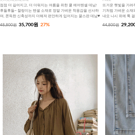
점점 더 길어지고, 더 더워지는 여름을 위한 쿨 에어텐셀 데님!
뜨거운 햇빛을 가려주
후들후들~ 찰랑이는 텐셀 소재로 정말 가벼운 착용감을 선사하
기처럼 가벼운 소재
며, 쫀득한 신축성까지 더해져 편안하게 입어지는 꿀스판 데님♥
내요 나시 위에 툭 
35,700원
27%
29,20
48,800원
44,800원