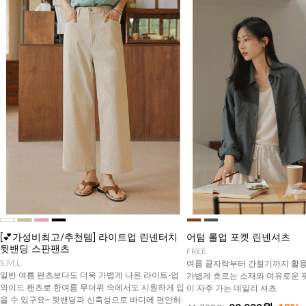
[💕가성비최고/추천템] 라이트업 린넨터치
어텀 롤업 포켓 린넨셔츠
뒷밴딩 스판팬츠
FREE
S,M,L
여름 끝자락부터 간절기까지 활용
일반 여름 팬츠보다도 더욱 가볍게 나온 라이트-업
가볍게 흐르는 소재와 여유로운 
와이드 팬츠로 한여름 무더위 속에서도 시원하게 입
이 자주 가는 데일리 셔츠
을 수 있구요~ 뒷밴딩과 신축성으로 바디에 편안하