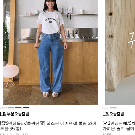
[🏆6만장돌파/쿨원단🏆] 꿀스판 에어텐셀 쿨링 와이
[💕2만장판매/5차
드진(숏/롱)
가벼운 줄지 썸
S,M,L,XL,2XL,3XL
FREE