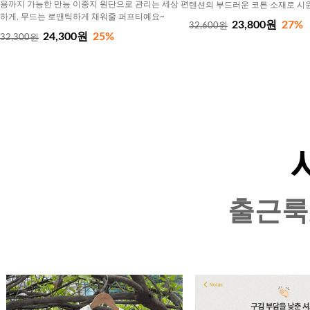
용까지 가능한 만능 이중지 원단으로 관리는 세상 편
텐션의 부드러운 코튼 소재로 시
하게, 무드는 로맨틱하게 채워줄 퍼프티예요~
23,800원
27%
32,600원
24,300원
25%
32,300원
출근룩