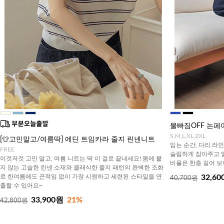
물빠짐OFF 논페
S,M,L,XL,2XL
[👕고민말고/여름딱] 에딘 트임카라 줄지 린넨니트
입는 순간, 다리 라
FREE
슬림하게 잡아주고 
이것저것 고민 말고, 여름 니트는 딱 이 걸로 끝내세요! 몸에 붙
비율은 한층 길어 보
지 않는 고슬한 린넨 소재와 클래식한 줄지 패턴의 완벽한 조화
로 한여름에도 끈적임 없이 가장 시원하고 세련된 스타일을 연
32,60
40,700원
출할 수 있어요~
33,900원
21%
42,800원