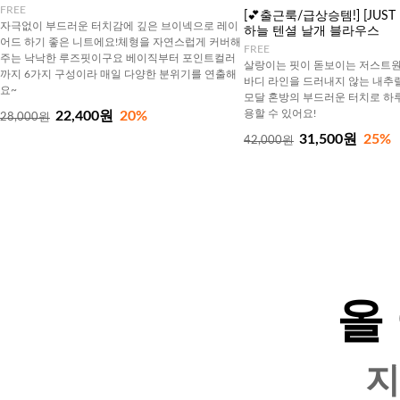
FREE
[💕출근룩/급상승템!] [JUST 
자극없이 부드러운 터치감에 깊은 브이넥으로 레이
하늘 텐셜 날개 블라우스
어드 하기 좋은 니트에요!체형을 자연스럽게 커버해
FREE
주는 낙낙한 루즈핏이구요 베이직부터 포인트컬러
살랑이는 핏이 돋보이는 저스트원
까지 6가지 구성이라 매일 다양한 분위기를 연출해
바디 라인을 드러내지 않는 내추
요~
모달 혼방의 부드러운 터치로 하
용할 수 있어요!
22,400원
20%
28,000원
31,500원
25%
42,000원
올
지