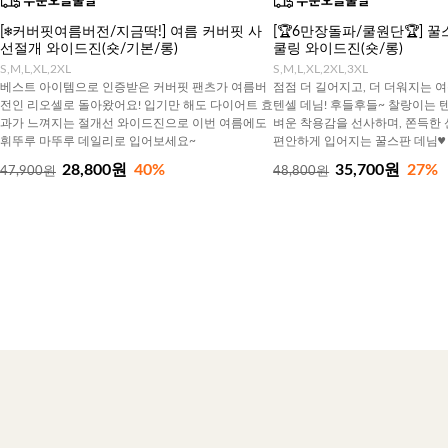
[❄️커버핏여름버전/지금딱!] 여름 커버핏 사
[🏆6만장돌파/쿨원단🏆] 
선절개 와이드진(숏/기본/롱)
쿨링 와이드진(숏/롱)
S,M,L,XL,2XL
S,M,L,XL,2XL,3XL
베스트 아이템으로 인증받은 커버핏 팬츠가 여름버
점점 더 길어지고, 더 더워지는 
전인 리오셀로 돌아왔어요! 입기만 해도 다이어트 효
텐셀 데님! 후들후들~ 찰랑이는 
과가 느껴지는 절개선 와이드진으로 이번 여름에도
벼운 착용감을 선사하며, 쫀득한
휘뚜루 마뚜루 데일리로 입어보세요~
편안하게 입어지는 꿀스판 데님♥
28,800원
40%
35,700원
27%
47,900원
48,800원