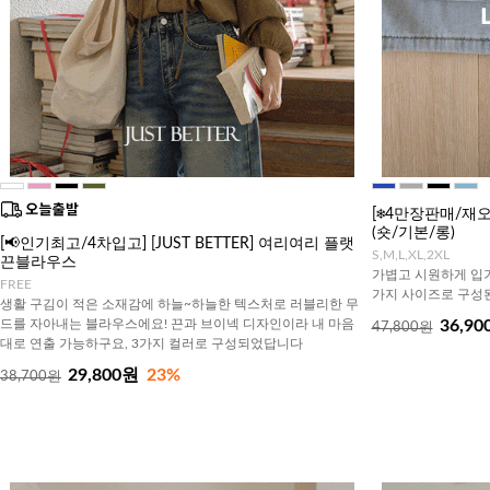
[❄️4만장판매/
(숏/기본/롱)
[📢인기최고/4차입고] [JUST BETTER] 여리여리 플랫
S,M,L,XL,2XL
끈블라우스
가볍고 시원하게 입기
FREE
가지 사이즈로 구성된
생활 구김이 적은 소재감에 하늘~하늘한 텍스처로 러블리한 무
드를 자아내는 블라우스에요! 끈과 브이넥 디자인이라 내 마음
36,90
47,800원
대로 연출 가능하구요, 3가지 컬러로 구성되었답니다
29,800원
23%
38,700원