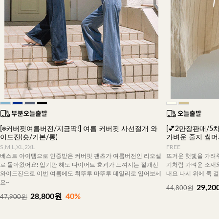
[❄️커버핏여름버전/지금딱!] 여름 커버핏 사선절개 와
[💕2만장판매/5차
이드진(숏/기본/롱)
가벼운 줄지 썸
S,M,L,XL,2XL
FREE
베스트 아이템으로 인증받은 커버핏 팬츠가 여름버전인 리오셀
뜨거운 햇빛을 가려주
로 돌아왔어요! 입기만 해도 다이어트 효과가 느껴지는 절개선
기처럼 가벼운 소재
와이드진으로 이번 여름에도 휘뚜루 마뚜루 데일리로 입어보세
내요 나시 위에 툭 
요~
29,20
44,800원
28,800원
40%
47,900원