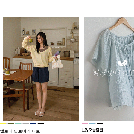
멜로니 딥브이넥 니트