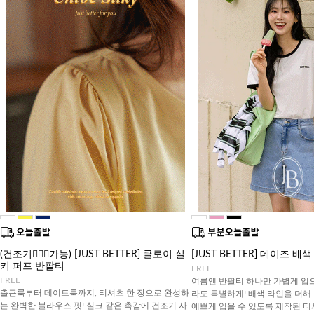
(건조기🙆🏻‍♀️가능) [JUST BETTER] 클로이 실
[JUST BETTER] 데이즈 배
키 퍼프 반팔티
FREE
FREE
여름엔 반팔티 하나만 가볍게 입
출근룩부터 데이트룩까지, 티셔츠 한 장으로 완성하
라도 특별하게! 배색 라인을 더해
는 완벽한 블라우스 핏! 실크 같은 촉감에 건조기 사
예쁘게 입을 수 있도록 제작된 