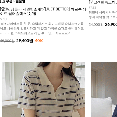
[🏅고객만족도최
FREE
[🏆3만장돌파 시원한소재✨][JUST BETTER] 차르륵 와
뒷면에 시어서커 배색
이드 썸머슬랙스(숏/롱)
링과 넉넉한 핏으로 
S,M,L
-5kg 다이어트를 한 듯, 슬림해지는 와이드밴딩 슬랙스~! 여름
26,90
34,000원
에도 시원하게 입으시라고 더 얇고 가벼운 소재로 준비햇어요
~~ 낙낙한 와이드핏으로 라인 부각 없이 차르르르-!
29,400원
40%
49,000원