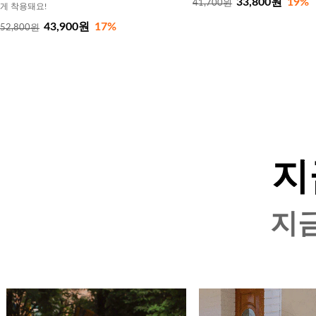
33,800원
19%
41,700원
게 착용돼요!
43,900원
17%
52,800원
지
지금