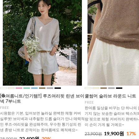
[🧶여름니트/인기템!!] 루즈여리핏 린넨 브이
쿨썸머 슬라브 라운드 니트
넥 7부니트
FREE
FREE
한여름 일상을 바꾸는 단 하나의 
시원함은 기본, 입어보면 놀라실 완벽한 체형 커버
기지 않는 보송한 슬라브 텍스처
실루엣! 브이넥과 내추럴한 드롭 숄더가 만나 매력적
랑 핏으로 체형 커버까지 완벽하니
인 루즈-여리핏을 완성해주며, 우수한 통기성의 린
이 손이 가게 될 거예요~
넨 혼방 니트로 끈적이는 한여름에도 쾌적해요~
19,900원
17%
23,900원
22,400원
20%