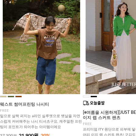
웨스트 썸머프린팅 나시티
FREE
[❄️여름을 시원하게][JUST B
밑으로 살짝 퍼지는 a라인 실루엣으로 뱃살을 자연
이지 랩 스커트 팬츠
스럽게 커버해주는 나시 티셔츠구요, 캐주얼한 프린
FREE
팅이 포인트가 되어주는 아이템이에요
프리미엄 ITY 원단으로 피부에 닿
어리 이지 랩 스커트 팬츠! 구김
21,900원
20%