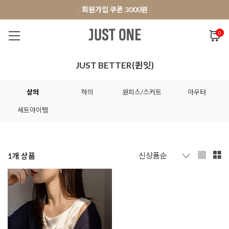
앱 다운로드 10% 할인쿠폰
앱 다운로드 10% 할인쿠폰
회원가입 쿠폰 3000원
0
NEW 7%
BEST
오늘출발
MADE . J
상의
팬츠
아우
JUST BETTER(퀸잇)
상의
하의
원피스/스커트
아우터
세트아이템
1
개 상품