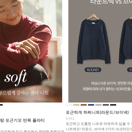
포근하게 하찌니트(라운드/브이넥)
S,M,L
R] 말랑 포근기모 반목 폴라티
포근하고 도톰한 니트로 따듯하게 입을 수
니트에요! 라운드, 브이넥 2가지 네크라인
데일리하게 입기 좋으면서 편안한 착용감과