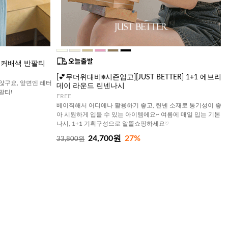
서커배색 반팔티
[💕무더위대비❄️시즌입고][JUST BETTER] 1+1 에브리
않구요, 앞면엔 레터
데이 라운드 린넨나시
팔티!
FREE
베이직해서 어디에나 활용하기 좋고, 린넨 소재로 통기성이 좋
아 시원하게 입을 수 있는 아이템에요~ 여름에 매일 입는 기본
나시, 1+1 기획구성으로 알뜰쇼핑하세요♡
24,700원
27%
33,800원