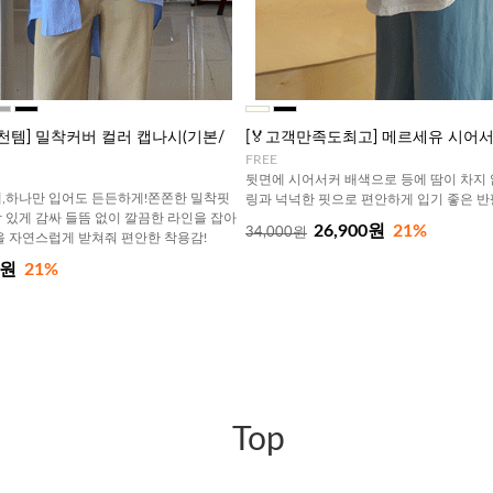
천템] 밀착커버 컬러 캡나시(기본/
[🏅고객만족도최고] 메르세유 시어
FREE
뒷면에 시어서커 배색으로 등에 땀이 차지 
,하나만 입어도 든든하게!쫀쫀한 밀착핏
링과 넉넉한 핏으로 편안하게 입기 좋은 반
 있게 감싸 들뜸 없이 깔끔한 라인을 잡아
26,900원
21%
34,000원
을 자연스럽게 받쳐줘 편안한 착용감!
0원
21%
Top