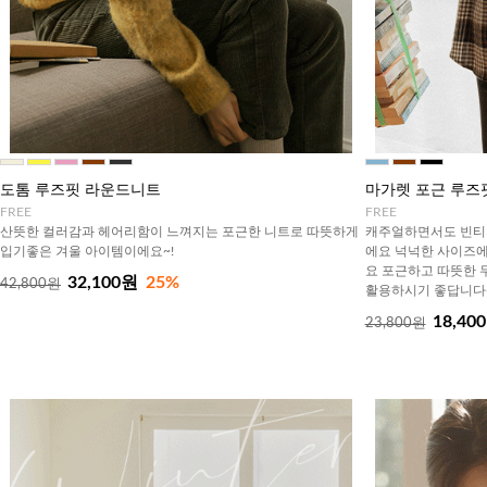
도톰 루즈핏 라운드니트
마가렛 포근 루즈
FREE
FREE
산뜻한 컬러감과 헤어리함이 느껴지는 포근한 니트로 따뜻하게
캐주얼하면서도 빈티
입기좋은 겨울 아이템이에요~!
에요 넉넉한 사이즈에
요 포근하고 따뜻한
32,100원
25%
42,800원
활용하시기 좋답니다
18,40
23,800원