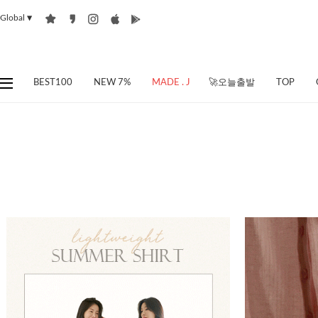
Global
▼
BEST100
NEW 7%
MADE . J
🚀오늘출발
TOP