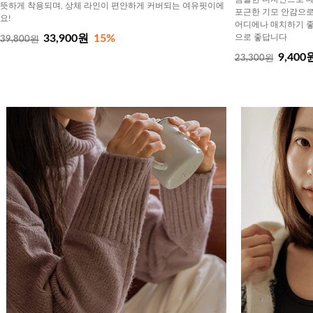
뜻하게 착용되며, 상체 라인이 편안하게 커버되는 여유핏이에
포근한 기모 안감으로
요!
어디에나 매치하기 
33,900원
15%
으로 좋답니다
39,800원
9,400
23,300원