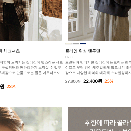
핏 체크셔츠
플레인 워싱 맨투맨
FREE
지함이 느껴지는 컬러감이 멋스러운 셔츠
프린팅과 빈티지한 컬러감이 돋보이는 맨
 군살커버와 편안함까지 느끼실 수 있구
이즈로 부담 없이 캐주얼하게 입으시기 좋
 두께감으로 단품으로는 물론 아우터로도
감으로 다양한 하의와 매치해 스타일링하
~
22,400원
25%
29,800원
0원
23%