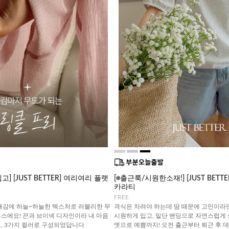
] [JUST BETTER] 여리여리 플랫
[❄️출근룩/시원한소재!] [JUST BETT
카라티
FREE
재감에 하늘~하늘한 텍스처로 러블리한 무
격식은 차려야 하는데 땀 때문에 고민이라면
스에요! 끈과 브이넥 디자인이라 내 마음
시원하게 입고, 밑단 밴딩으로 자연스럽게
, 3가지 컬러로 구성되었답니다
엣으로 예쁨까지! 오전 출근부터 퇴근 후 