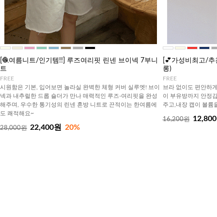
[🧶여름니트/인기템!!] 루즈여리핏 린넨 브이넥 7부니
[💕가성비최고/추
트
롱)
FREE
FREE
시원함은 기본, 입어보면 놀라실 완벽한 체형 커버 실루엣! 브이
브라 없이도 편안하게
넥과 내추럴한 드롭 숄더가 만나 매력적인 루즈-여리핏을 완성
이 부유방까지 안정감
해주며, 우수한 통기성의 린넨 혼방 니트로 끈적이는 한여름에
주고,내장 캡이 볼륨
도 쾌적해요~
12,80
16,200원
22,400원
20%
28,000원