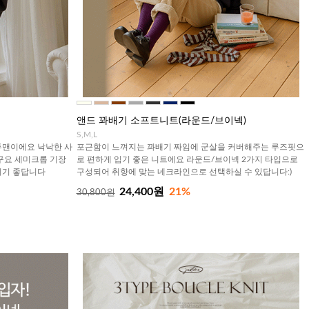
앤드 꽈배기 소프트니트(라운드/브이넥)
S,M,L
투맨이에요 낙낙한 사
포근함이 느껴지는 꽈배기 짜임에 군살을 커버해주는 루즈핏으
구요 세미크롭 기장
로 편하게 입기 좋은 니트에요 라운드/브이넥 2가지 타입으로
시기 좋답니다
구성되어 취향에 맞는 네크라인으로 선택하실 수 있답니다:)
24,400원
21%
30,800원