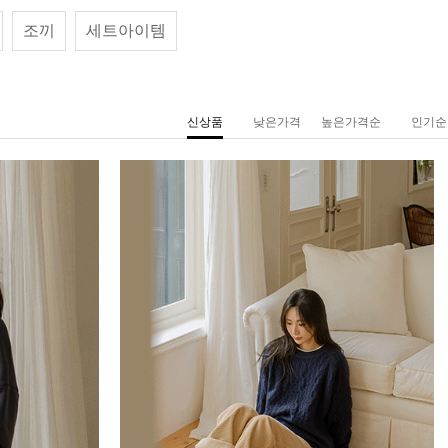
조끼
세트아이템
신상품
낮은가격
높은가격순
인기순