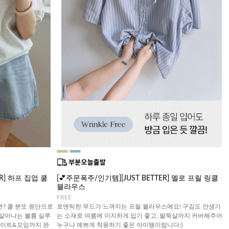
ER] 하프 집업 쿨
[💕주문폭주/인기템][JUST BETTER] 멜로 프릴 링클
블라우스
FREE
? 쿨 분또 원단으로
로맨틱한 무드가 느껴지는 프릴 블라우스에요! 구김도 안생기
 살아나는 볼륨 실루
는 소재로 여름에 이지하게 입기 좋고, 팔뚝살까지 커버해주어
데이트&모임까지 완
누구나 예쁘게 착용하기 좋은 아이템이랍니다:)