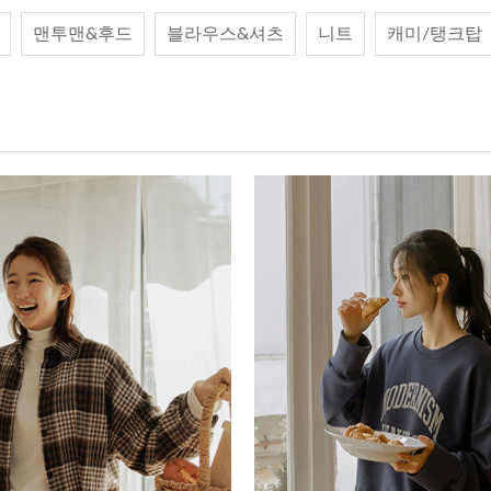
맨투맨&후드
블라우스&셔츠
니트
캐미/탱크탑