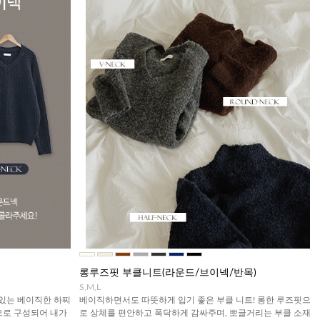
롱루즈핏 부클니트(라운드/브이넥/반목)
S,M,L
 있는 베이직한 하찌
베이직하면서도 따뜻하게 입기 좋은 부클 니트! 롱한 루즈핏으
으로 구성되어 내가
로 상체를 편안하고 폭닥하게 감싸주며, 뽀글거리는 부클 소재