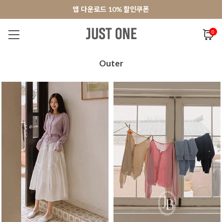
앱 다운로드 10% 할인쿠폰
앱 다운로드 10% 할인쿠폰
회원가입 쿠폰 3000원
회원가입 쿠폰 3000원
0
NEW 7%
BEST
오늘출발
MADE . J
상의
팬츠
아우
Outer