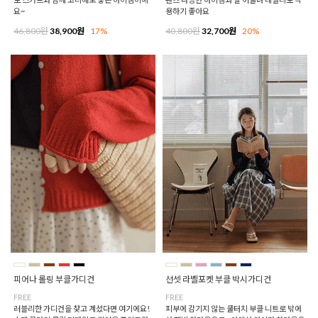
요~
용하기 좋아요
46,800원
38,900원
17%
40,800원
32,700원
20%
피어나 롤링 부클가디건
선셋 라벨포켓 부클 박시가디건
FREE
FREE
러블리한 가디건을 찾고 계셨다면 여기에요!
피부에 감기지 않는 쿨터치 부클 니트로 밖에