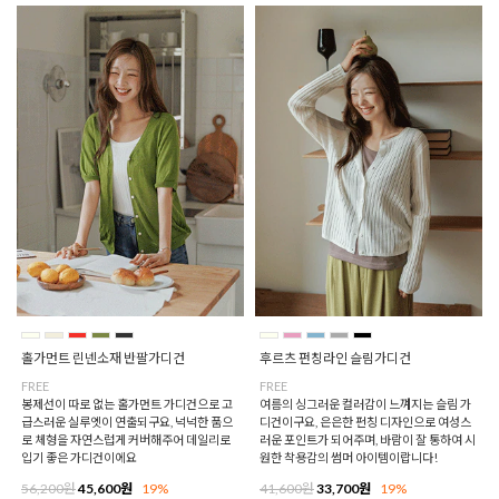
홀가먼트 린넨소재 반팔가디건
후르츠 펀칭라인 슬림가디건
FREE
FREE
봉제선이 따로 없는 홀가먼트 가디건으로 고
여름의 싱그러운 컬러감이 느껴지는 슬림 가
급스러운 실루엣이 연출되구요, 넉넉한 품으
디건이구요, 은은한 펀칭 디자인으로 여성스
로 체형을 자연스럽게 커버해주어 데일리로
러운 포인트가 되어주며, 바람이 잘 통하여 시
입기 좋은 가디건이에요
원한 착용감의 썸머 아이템이랍니다!
56,200원
45,600원
19%
41,600원
33,700원
19%