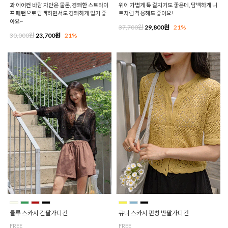
과 에어컨 바람 차단은 물론, 경쾌한 스트라이
위에 가볍게 툭 걸치기도 좋은데, 담백하게 니
프 패턴으로 담백하면서도 경쾌하게 입기 좋
트처럼 착용해도 좋아요!
아요~
37,700원
29,800원
21%
30,000원
23,700원
21%
클루 스카시 긴팔가디건
큐니 스카시 펀칭 반팔가디건
FREE
FREE