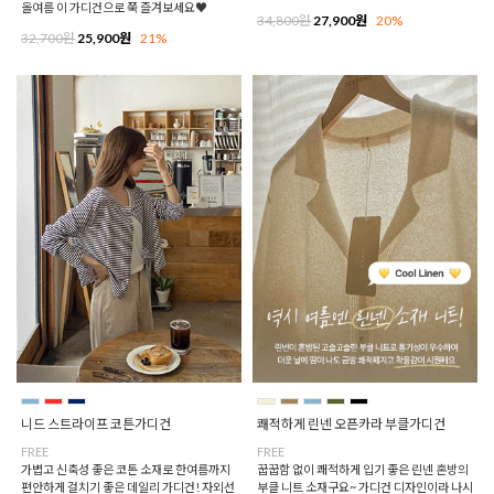
올여름 이 가디건으로 쭉 즐겨보세요♥
34,800원
27,900원
20%
32,700원
25,900원
21%
니드 스트라이프 코튼가디건
쾌적하게 린넨 오픈카라 부클가디건
FREE
FREE
가볍고 신축성 좋은 코튼 소재로 한여름까지
꿉꿉함 없이 쾌적하게 입기 좋은 린넨 혼방의
편안하게 걸치기 좋은 데일리 가디건! 자외선
부클 니트 소재구요~ 가디건 디자인이라 나시