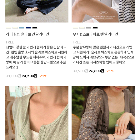
무지&스트라이프 텐셀 가디건
리아 린넨 슬라브 긴팔가디건
FREE
FREE
수분 함유량이 많은 텐셀지 가디건으로 가볍
햇볕이 강한 날 가볍게 걸치기 좋은 긴팔 가디
고 시원하게! 슬라브 텍스처로 은은하게 입체
건! 린넨 혼방 소재와 슬라브 텍스처로 시원하
감이 느껴져 예쁘구요~ 부담 없는 여유핏으로
고 내추럴한 무드를 더해주며, 가볍게 접어 가
가디건 또는 티셔츠처럼 입어도 좋아요
방에 쏙 넣기 좋아 여름철 살안타템으로 추천
드려요 :)
33,900원
26,800원
21%
31,000원
24,500원
21%