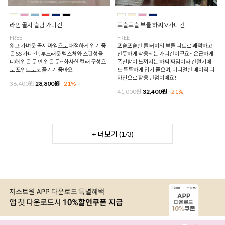
라인 골지 슬림 가디건
포슬포슬 부클 하찌 V가디건
FREE
FREE
얇고 가벼운 골지 짜임으로 쾌적하게 입기 좋
포슬포슬한 쿨 터치의 부클 니트로 쾌적하고
은 SS 가디건! 부드러운 텍스처와 스판성을
산뜻하게 착용되는 가디건이구요~ 은근하게
더해 입은 듯 안 입은 듯~ 화사한 컬러 구성으
폭신함이 느껴지는 하찌 짜임이라 간절기에
로 포인트로도 즐기기 좋아요
도 톡톡하게 입기 좋으며, 미니멀한 베이직 디
자인으로 활용 만점이에요!
36,400원
28,800원
21%
41,000원
32,400원
21%
+ 더보기 (
1
/
3
)