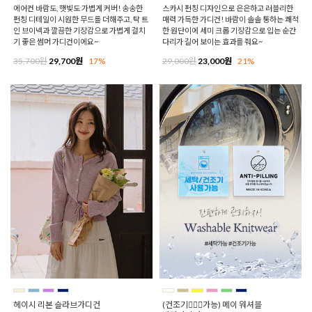
에어컨 바람도, 햇빛도 가볍게 커버! 송송한
스카시 펀칭 디자인으로 은은하고 러블리한
펀칭 디테일이 시원한 무드를 더해주고, 탁 트
매력 가득한 가디건! 바람이 솔솔 통하는 쾌적
인 브이넥과 깔끔한 기장감으로 가볍게 걸치
한 원단이에 세미 크롭 기장감으로 입는 순간
기 좋은 썸머 가디건이에요~
다리가 길어 보이는 효과를 줘요~
35,700원
29,700원
17%
29,000원
23,000원
21%
헤이시 리본 슬라브가디건
(건조기🙆🏻‍♀️가능) 메이 워셔블