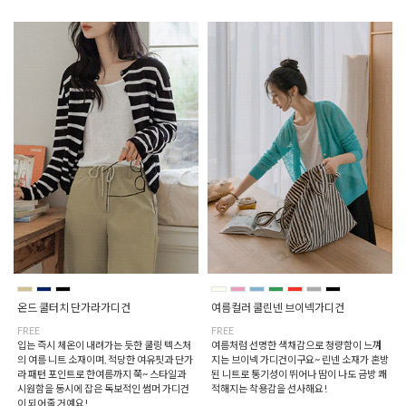
온드 쿨터치 단가라가디건
여름컬러 쿨린넨 브이넥가디건
FREE
FREE
입는 즉시 체온이 내려가는 듯한 쿨링 텍스처
여름처럼 선명한 색채감으로 청량함이 느껴
의 여름 니트 소재이며, 적당한 여유핏과 단가
지는 브이넥 가디건이구요~ 린넨 소재가 혼방
라 패턴 포인트로 한여름까지 쭉~ 스타일과
된 니트로 통기성이 뛰어나 땀이 나도 금방 쾌
시원함을 동시에 잡은 독보적인 썸머 가디건
적해지는 착용감을 선사해요!
이 되어줄 거예요!