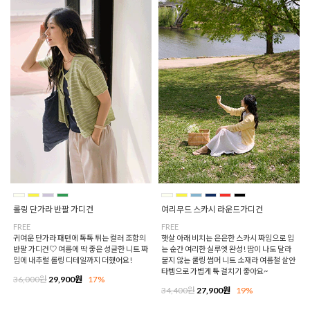
롤링 단가라 반팔 가디건
여리무드 스카시 라운드가디건
FREE
FREE
귀여운 단가라 패턴에 톡톡 튀는 컬러 조합의
햇살 아래 비치는 은은한 스카시 짜임으로 입
반팔 가디건♡ 여름에 딱 좋은 성글한 니트 짜
는 순간 여리한 실루엣 완성! 땀이 나도 달라
임에 내추럴 롤링 디테일까지 더했어요!
붙지 않는 쿨링 썸머 니트 소재라 여름철 살안
타템으로 가볍게 툭 걸치기 좋아요~
36,000원
29,900원
17%
34,400원
27,900원
19%