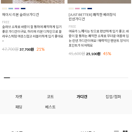
헤이시 리본 슬라브가디건
[JUST BETTER] 쾌적한 베러장식
린넨가디건
FREE
FREE
슬라브 소재로 바람이 잘 통하여 쾌적하게 입기
여유가 느껴지는 핏으로 편안하게 입기 좋고, 바
좋은 가디건이구요, 허리에 리본 디자인으로 블
람이 잘 통하는 쾌적한 소재로 무더운 여름에 입
라우스처럼 여성스럽고 러블리하게 입기 좋아요
는 린넨 가디건이에요! 매력적인 펜던트 장식이
~
포인트가 되어줘요
47,700원
21%
37,700원
45,600원
45%
25,100원
자켓
코트
가디건
집업/점퍼
패딩
베스트