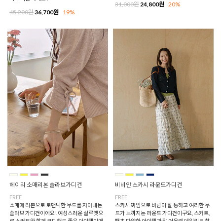
31,000원
24,800원
20%
45,200원
36,700원
19%
헤이리 소매리본 슬라브가디건
비비안 스카시 라운드가디건
FREE
FREE
소매에 리본으로 로맨틱한 무드를 자아내는
스카시 짜임으로 바람이 잘 통하고 여리한 무
슬라브 가디건이에요! 여성스러운 실루엣으
드가 느껴지는 라운드 가디건이구요, 스커트,
로 스커트와 함께 코디해도 좋은 아이템이에
팬츠 다양한 아이템과 잘 어울려 데일리로 착