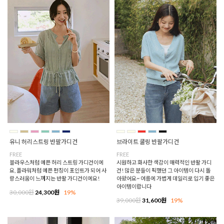
유니 허리스트링 반팔가디건
브라이트 쿨링 반팔가디건
FREE
FREE
블라우스처럼 예쁜 허리 스트링 가디건이에
시원하고 화사한 색감이 매력적인 반팔 가디
요, 플라워처럼 예쁜 펀칭이 포인트가 되어 사
건! 많은 분들이 픽했던 그 아이템이 다시 돌
랑스러움이 느껴지는 반팔 가디건이에요!
아왔어요~ 여름에 가볍게 데일리로 입기 좋은
아이템이랍니다
30,000원
24,300원
19%
39,000원
31,600원
19%