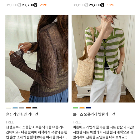
35,000원
27,700원
21%
31,800원
25,800원
19%
슬림라인 린넨 가디건
브리즈 오픈카라 반팔가디건
FREE
FREE
햇살로부터 소중한 피부를 막아줄 여름 가디
여름에도 가볍게 즐기는 쿨 니트 반팔 가디건!
건이에요~ 더운 날씨에 쾌적하게 착용되는 린
시원한 니트 짜임과 화사한 컬러 배색으로 데
넨 혼방 소재와 슬림해보이는 여리한 핏까지!
일리룩에 산뜻한 포인트를 더해보세요 :)