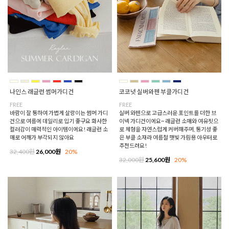
나인스 래글런 썸머가디건
코코넛 실버와펜 부클가디건
FREE
FREE
바람이 잘 통하여 가볍게 살랑이는 썸머 가디
실버 와펜으로 고급스러운 포인트를 더한 브
건으로 여름에 데일리로 입기 좋구요 화사한
이넥 가디건이에요~ 래글런 소매와 여유핏으
컬러감이 매력적인 아이템이에요! 래글런 소
로 체형을 자연스럽게 커버해주며, 통기성 좋
매로 어깨가 부각되지 않아요
은 부클 소재라 여름철 햇빛 가림용 아우터로
추천드려요!
32,400원
26,000원
20%
32,000원
25,600원
20%