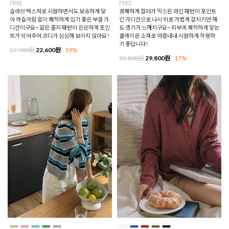
FREE
FREE
슬라브 텍스처로 시원하면서도 보송하게 닿
경쾌하게 컬러가 믹스된 라인 패턴이 포인트
아 까슬거림 없이 쾌적하게 입기 좋은 부클 가
인 가디건으로 나시 위로 가볍게 걸치기만 해
디건이구요~ 얇은 줄지 패턴이 은은하게 포인
도 생기가 느껴지구요~ 피부에 쾌적하게 닿는
트가 되어주어 코디가 심심해 보이지 않아요!
쿨레이온 소재로 여름내내 시원하게 착용하
기 좋답니다!
27,900원
22,600원
19%
35,800원
29,800원
17%