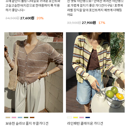
소매 끝단의 롤링 디테일로 귀여운 포인트와
선 햇빛 차단용으로~ 안에선 에어컨 차단용으
고슬고슬한 터치감으로 한여름까지 쭉 착용
로 가볍게 걸치기 좋은 가디건이구요! 포켓에
하기 좋답니다~
라벨 장식을 달아 포인트까지 예쁘게 더해줬
어요
34,500원
27,600원
20%
33,500원
27,900원
17%
보송한 슬라브 줄지 부클가디건
라인패턴 쿨레이온 가디건