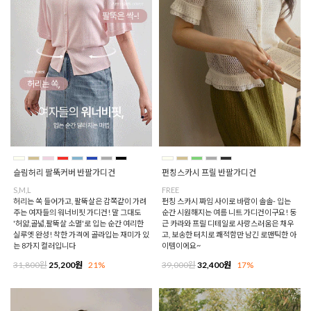
슬림허리 팔뚝커버 반팔가디건
펀칭스카시 프릴 반팔가디건
S,M,L
FREE
허리는 쏙 들어가고, 팔뚝살은 감쪽같이 가려
펀칭 스카시 짜임 사이로 바람이 솔솔- 입는
주는 여자들의 워너비핏 가디건! 말 그대도
순간 시원해지는 여름 니트 가디건이구요! 둥
'허얇,골넓,팔뚝살 소멸'로 입는 순간 여리한
근 카라와 프릴 디테일로 사랑스러움은 채우
실루엣 완성! 착한 가격에 골라입는 재미가 있
고, 보송한 터치로 쾌적함만 남긴 로맨틱한 아
는 8가지 컬러입니다
이템이에요~
31,800원
25,200원
21%
39,000원
32,400원
17%