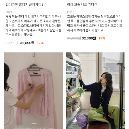
컬러라인 쿨터치 골지가디건
아라 고슬 니트 가디건
FREE
FREE
톡톡 튀는 컬러 라인 배색의 가디건이라 화사
흐르듯 자연스럽게 감기는 실루엣으로 여리
한 포인트가 되어주며, 레이온 소재가 혼방된
한 무드를 연출해 주는 니트 가디건이에요 가
가벼운 니트 소재로 바디에 감기지 않아 시원
볍고 통기성 좋은 스카시 니트 짜임으로 여름
하고 쾌적하게 착용돼요~ 여름까지 살안타템
까지 쾌적하게 즐기기 좋아요!
으로 활용하기 좋아요!
39,800원
32,300원
19%
39,500원
32,800원
17%