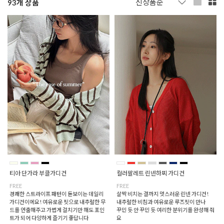
93
개 상품
티아 단가라 부클가디건
컬러팔레트 린넨하찌 가디건
FREE
FREE
경쾌한 스트라이프 패턴이 돋보이는 데일리
살짝 비치는 결까지 멋스러운 린넨 가디건!
가디건이에요! 여유로운 핏으로 내추럴한 무
내추럴한 비침과 여유로운 루즈핏이 만나
드를 연출해주고 가볍게 걸치기만 해도 포인
꾸민 듯 안 꾸민 듯 여리한 분위기를 완성해 줘
트가 되어 다양하게 즐기기 좋답니다
요