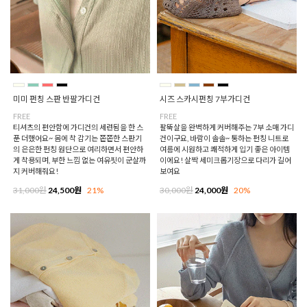
미미 펀칭 스판 반팔가디건
시즈 스카시펀칭 7부가디건
FREE
FREE
티셔츠의 편안함에 가디건의 세련됨을 한 스
팔뚝살을 완벽하게 커버해주는 7부 소매 가디
푼 더했어요~ 몸에 착 감기는 쫀쫀한 스판기
건이구요, 바람이 솔솔~ 통하는 펀칭 니트로
의 은은한 펀칭 원단으로 여리하면서 편안하
여름에 시원하고 쾌적하게 입기 좋은 아이템
게 착용되며, 부한 느낌 없는 여유핏이 군살까
이에요! 살짝 세미크롭기장으로 다리가 길어
지 커버해줘요!
보여요
31,000원
24,500원
21%
30,000원
24,000원
20%