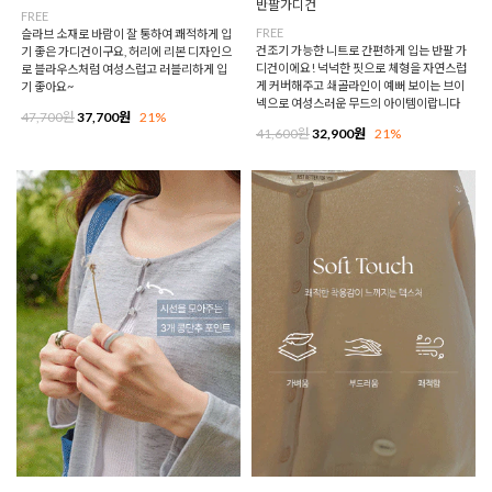
반팔가디건
FREE
FREE
슬라브 소재로 바람이 잘 통하여 쾌적하게 입
건조기 가능한 니트로 간편하게 입는 반팔 가
기 좋은 가디건이구요, 허리에 리본 디자인으
디건이에요! 넉넉한 핏으로 체형을 자연스럽
로 블라우스처럼 여성스럽고 러블리하게 입
게 커버해주고 쇄골라인이 예뻐 보이는 브이
기 좋아요~
넥으로 여성스러운 무드의 아이템이랍니다
47,700원
37,700원
21%
41,600원
32,900원
21%