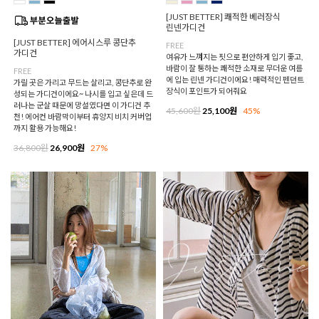
[JUST BETTER] 쾌적한 베러장식
린넨가디건
[JUST BETTER] 에어시스루 콩단추
FREE
가디건
여유가 느껴지는 핏으로 편안하게 입기 좋고,
바람이 잘 통하는 쾌적한 소재로 무더운 여름
FREE
에 입는 린넨 가디건이에요! 매력적인 펜던트
가릴 곳은 가리고 무드는 살리고, 콩단추로 완
장식이 포인트가 되어줘요
성되는 가디건이에요~ 나시를 입고 싶은데 드
러나는 군살 때문에 망설였다면 이 가디건 추
45,600원
25,100원
45%
천! 에어컨 바람막이부터 휴양지 비치 커버업
까지 활용 가능해요!
36,800원
26,900원
27%