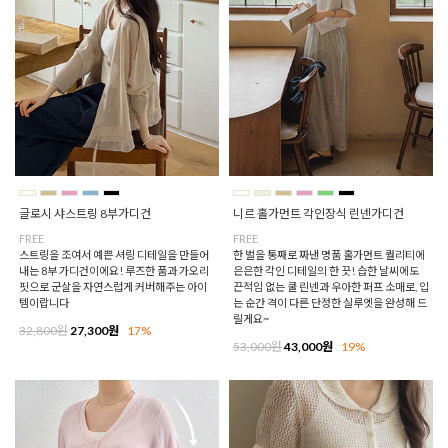
글로시 샤스트링 8부가디건
니르 홀가먼트 각인장식 린넨가디건
FREE
FREE
스트링을 조여서 예쁜 셔링 디테일을 만들어
한 벌을 통째로 짜낸 명품 홀가먼트 퀄리티에
내는 8부 가디건이에요! 루즈한 품과 가오리
은은한 각인 디테일의 한 끗! 습한 날씨에도
핏으로 군살을 자연스럽게 커버해주는 아이
끈적임 없는 쿨 린넨과 우아한 퍼프 소매로, 입
템이랍니다
는 순간 격이 다른 단정한 실루엣을 완성해 드
릴게요~
32,800원
27,300원
17%
53,000원
43,000원
19%