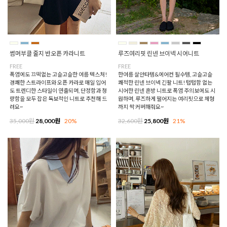
썸머부클 줄지 반오픈 카라니트
루즈여리핏 린넨 브이넥 시어니트
FREE
FREE
폭염에도 끄떡없는 고슬고슬한 여름 텍스처!
한여름 살안타템&에어컨 필수템, 고슬고슬
경쾌한 스트라이프와 오픈 카라로 매일 입어
쾌적한 린넨 브이넥 긴팔 니트! 텁텁함 없는
도 트렌디한 스타일이 연출되며, 단정함과 청
시어한 린넨 혼방 니트로 폭염 주의보에도 시
량함을 모두 잡은 독보적인 니트로 추천해 드
원하며, 루즈하게 떨어지는 여리핏으로 체형
려요~
까지 싹 커버해줘요~
35,000원
28,000원
20%
32,600원
25,800원
21%