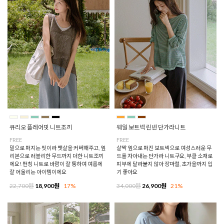
큐리오 플레어핏 니트조끼
웨일 보트넥 린넨 단가라니트
FREE
FREE
밑으로 퍼지는 핏이라 뱃살을 커버해주고, 옆
살짝 옆으로 퍼진 보트넥으로 여성스러운 무
리본으로 러블리한 무드까지 더한 니트조끼
드를 자아내는 단가라 니트구요, 부클 소재로
에요! 펀칭 니트로 바람이 잘 통하여 여름에
피부에 달라붙지 않아 장마철, 초가을까지 입
잘 어울리는 아이템이에요
기 좋아요
22,700원
18,900원
17%
34,000원
26,900원
21%