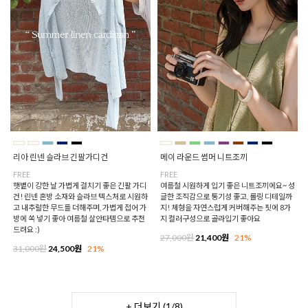
메이 라운드 썸머 니트조끼
리아 린넨 슬라브 긴팔가디건
FREE
FREE
여름철 시원하게 입기 좋은 니트조끼에요~ 성
햇볕이 강한 날 가볍게 걸치기 좋은 긴팔 가디
글한 조직감으로 통기성 좋고, 롤링 디테일까
건! 린넨 혼방 소재와 슬라브 텍스처로 시원하
지! 체형을 자연스럽게 커버해주는 핏에 8가
고 내추럴한 무드를 더해주며, 가볍게 접어 가
지 컬러구성으로 골라입기 좋아요
방에 쏙 넣기 좋아 여름철 살안타템으로 추천
드려요 :)
27,000원
21,400원
21%
31,000원
24,500원
21%
+ 더보기 (
1
/
8
)