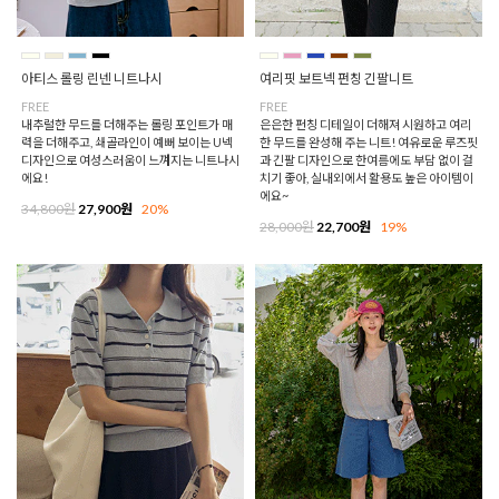
아티스 롤링 린넨 니트나시
여리핏 보트넥 펀칭 긴팔니트
FREE
FREE
내추럴한 무드를 더해주는 롤링 포인트가 매
은은한 펀칭 디테일이 더해져 시원하고 여리
력을 더해주고, 쇄골라인이 예뻐 보이는 U넥
한 무드를 완성해 주는 니트! 여유로운 루즈핏
디자인으로 여성스러움이 느껴지는 니트나시
과 긴팔 디자인으로 한여름에도 부담 없이 걸
에요!
치기 좋아, 실내외에서 활용도 높은 아이템이
에요~
34,800원
27,900원
20%
28,000원
22,700원
19%