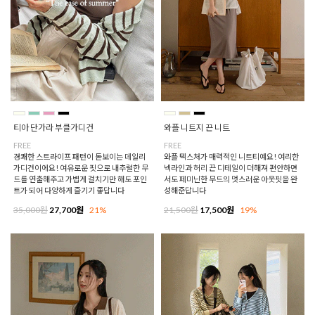
티아 단가라 부클가디건
와플 니트지 끈 니트
FREE
FREE
경쾌한 스트라이프 패턴이 돋보이는 데일리
와플 텍스처가 매력적인 니트티예요! 여리한
가디건이에요! 여유로운 핏으로 내추럴한 무
넥라인과 허리 끈 디테일이 더해져 편안하면
드를 연출해주고 가볍게 걸치기만 해도 포인
서도 페미닌한 무드의 멋스러운 아웃핏을 완
트가 되어 다양하게 즐기기 좋답니다
성해준답니다
35,000원
27,700원
21%
21,500원
17,500원
19%