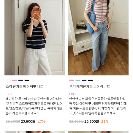
소이 단가라 베이직핏 니트
루키 배색단가라 브이넥 니트
FREE
FREE
베이직한 무드에 단가라 포인트를 더한 니트
탄탄한 니트 짜임으로 깔끔한 실루엣을 완성
♡ 산뜻한 스트라이프 패턴으로 하나만 입어
해 주는 아이템♥ 시원한 단가라 패턴이 더해
도 멋스럽고, 데일리룩부터 출근 룩까지 매일
져 여름 무드를 한층 UP! 가볍게 하나만 입어
손이 가는 아이템이에요!
도 멋스러운 데일리룩을 즐겨보세요
28,600원
23,800원
17%
32,600원
25,800원
21%