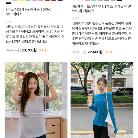
[🧶여름니트/인기템!!] 루즈여리핏 린넨
(건조기🙆가능) 워셔블 10컬러
브이넥 7부니트
브이넥나시
FREE
FREE
시원함은 기본, 입어보면 놀라실 완벽한 체형
세탁&건조기가 가능한 워셔블 니트에요! 여
커버 실루엣! 브이넥과 내추럴한 드롭 숄더가
성스러운 브이넥과 베이직한 나시 디자인으
만나 매력적인 루즈-여리핏을 완성해주며, 우
로 여름에 데일리하게 입기 좋은 아이템이에
수한 통기성의 린넨 혼방 니트로 끈적이는 한
요~ 10가지 컬러로 만나보세요
여름에도 쾌적해요~
30,000원
23,700원
21%
28,000원
22,400원
20%