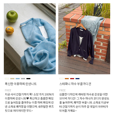
폭신한 이중하찌 린넨니트
스테파니 자수 부클가디건
FREE
FREE
지금 사서 간절기까지 쭉! 소장 가치 200%의
심플한 디자인에 레터링 자수로 감성을 더한
이중하찌 린넨 니트♥ 폭신하고 촘촘한 짜임
브이넥 가디건! 그 자수 하나가 코디의 완성도
으로 늘어짐을 줄여주는 이중 하찌 짜임에 린
를 높여주며, 쾌적한 부클 니트 소재로 지금부
넨 소재로 쾌적함을 더했으며, 내추럴한 루즈
터 간절기까지 손이 자주 갈 데일리 아우터가
핏으로 여리여리한 무드~
되어줄 거예요~