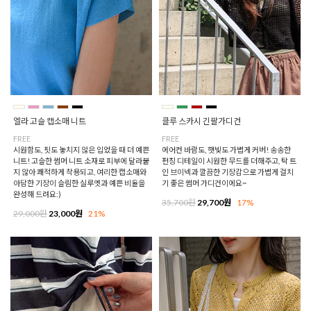
엘라 고슬 캡소매 니트
클루 스카시 긴팔가디건
FREE
FREE
시원함도, 핏도 놓치지 않은 입었을 때 더 예쁜
에어컨 바람도, 햇빛도 가볍게 커버! 송송한
니트! 고슬한 썸머 니트 소재로 피부에 달라붙
펀칭 디테일이 시원한 무드를 더해주고, 탁 트
지 않아 쾌적하게 착용되고, 여리한 캡소매와
인 브이넥과 깔끔한 기장감으로 가볍게 걸치
아담한 기장이 슬림한 실루엣과 예쁜 비율을
기 좋은 썸머 가디건이에요~
완성해 드려요:)
35,700원
29,700원
17%
29,000원
23,000원
21%