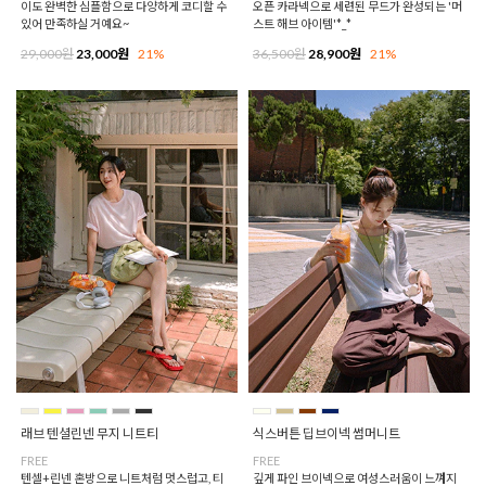
이도 완벽한 심플함으로 다양하게 코디할 수
오픈 카라넥으로 세련된 무드가 완성되는 '머
있어 만족하실 거예요~
스트 해브 아이템'*_*
29,000원
23,000원
21%
36,500원
28,900원
21%
래브 텐셜린넨 무지 니트티
식스버튼 딥브이넥 썸머니트
FREE
FREE
텐셀+린넨 혼방으로 니트처럼 멋스럽고, 티
깊게 파인 브이넥으로 여성스러움이 느껴지