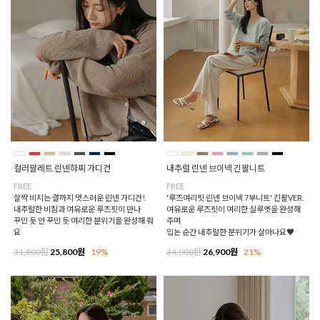
컬러팔레트 린넨하찌 가디건
내추럴 린넨 브이넥 긴팔니트
FREE
FREE
살짝 비치는 결까지 멋스러운 린넨 가디건!
'루즈여리핏 린넨 브이넥 7부니트' 긴팔VER.
내추럴한 비침과 여유로운 루즈핏이 만나
여유로운 루즈핏이 여리한 실루엣을 완성해
꾸민 듯 안 꾸민 듯 여리한 분위기를 완성해 줘
주며
요
입는 순간 내추럴한 분위기가 살아나요♥
31,800원
25,800원
19%
34,000원
26,900원
21%