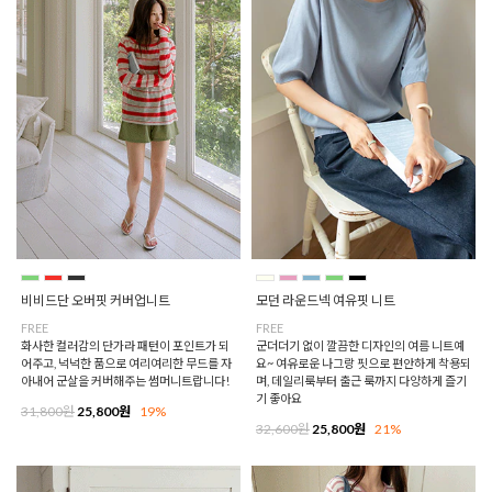
비비드단 오버핏 커버업니트
모던 라운드넥 여유핏 니트
FREE
FREE
화사한 컬러감의 단가라 패턴이 포인트가 되
군더더기 없이 깔끔한 디자인의 여름 니트예
어주고, 넉넉한 품으로 여리여리한 무드를 자
요~ 여유로운 나그랑 핏으로 편안하게 착용되
아내어 군살을 커버해주는 썸머니트랍니다!
며, 데일리룩부터 출근 룩까지 다양하게 즐기
기 좋아요
31,800원
25,800원
19%
32,600원
25,800원
21%