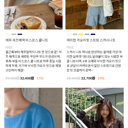
에피 셔츠배색 비스코스 쿨니트
여리한 가오리핏 스트링 스카시니트
FREE
FREE
출근룩부터 캐주얼까지 니트 한 장으로 끝! 셔
스카시 니트 하나로 완성하는 올여름 가장 여
츠 배색으로 세련된 꾸안꾸 무드가 완성되며,
리한 실루엣! 땀나도 달라붙지 않는 시원한 부
촉촉·부들 비스코스 쿨 니트로 하루 종일 시원
클 니트이며, 6부 소매와 낙낙한 가오리 핏으
하게 착용, 거기에 낙낙한 가오리 핏으로 체형
로 군살이 커버되면서 밑단 스트링으로 간편
고민까지 해결!
한 핏 조절까지 완벽~
39,000원
32,400원
17%
28,000원
22,700원
19%