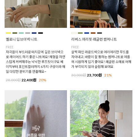
멜로니 딥브이넥 니트
리버스 여리핏 래글런 썸머니트
FREE
FREE
자극없이 부드러운 터치감에 깊은 브이넥으
살짝 파인 라운드넥으로 여리여리한 무드를
로 레이어드 하기 좋은 니트에요!체형을 자연
자아내고, 바람이 잘 통하는 썸머니트로 여름
스럽게 커버해주는 낙낙한 루즈핏이구요 베
에 시원하게 입기 좋아요! 래글런 소매로 어깨
이직부터 포인트컬러까지 6가지 구성이라 매
가 부각되지 않아 슬림해 보여요
일 다양한 분위기를 연출해요~
30,000원
23,700원
21%
28,000원
22,400원
20%