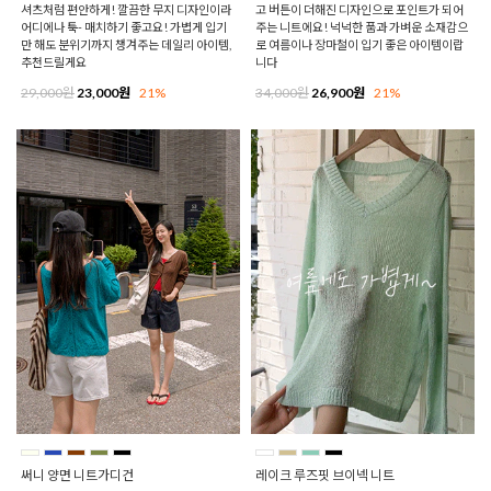
셔츠처럼 편안하게! 깔끔한 무지 디자인이라
고 버튼이 더해진 디자인으로 포인트가 되어
어디에나 툭- 매치하기 좋고요! 가볍게 입기
주는 니트에요! 넉넉한 품과 가벼운 소재감으
만 해도 분위기까지 챙겨주는 데일리 아이템,
로 여름이나 장마철이 입기 좋은 아이템이랍
추천드릴게요
니다
29,000원
23,000원
21%
34,000원
26,900원
21%
써니 양면 니트가디건
레이크 루즈핏 브이넥 니트