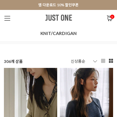
앱 다운로드 10% 할인쿠폰
앱 다운로드 10% 할인쿠폰
회원가입 쿠폰 3000원
회원가입 쿠폰 3000원
0
NEW 7%
BEST
오늘출발
MADE . J
상의
팬츠
아우
KNIT/CARDIGAN
306
개 상품