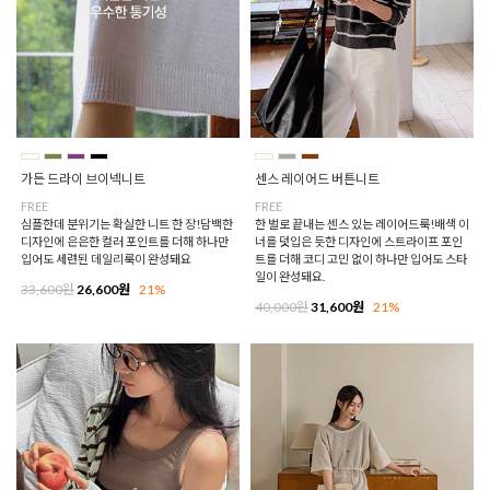
가든 드라이 브이넥니트
센스 레이어드 버튼니트
FREE
FREE
심플한데 분위기는 확실한 니트 한 장!담백한
한 벌로 끝내는 센스 있는 레이어드룩!배색 이
디자인에 은은한 컬러 포인트를 더해 하나만
너를 덧입은 듯한 디자인에 스트라이프 포인
입어도 세련된 데일리룩이 완성돼요
트를 더해 코디 고민 없이 하나만 입어도 스타
일이 완성돼요.
33,600원
26,600원
21%
40,000원
31,600원
21%