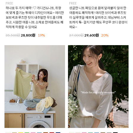
FREE
FREE
하나로 두 가지 매력! ♡ 가디건&니트, 취향
성글한 니트 짜임으로 몸에 달라붙지 않아 한
에 맞게 즐기는 투웨이 디자인이에요~ 여리한
여름에도 쾌적하게! 여리한 브이넥과 루즈핏
보트넥과 루즈한 핏이 내추럴한 무드를 더해
이 실루엣을 예쁘게 살려주고, 데님부터 스커
주고, 시원한 여름 니트 소재로 한여름에도 쾌
트까지 툭- 걸치기만 해도 꾸안꾸 코디 완성이
적하게 착용할 수 있어요
에요~
35,500원
28,800원
19%
37,000원
29,600원
20%