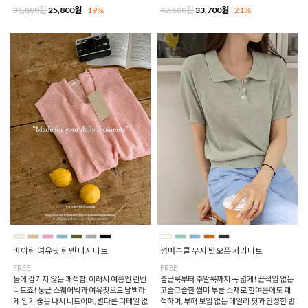
31,800원
25,800원
19%
42,600원
33,700원
21%
바이린 여유핏 린넨 나시니트
썸머부클 무지 반오픈 카라니트
FREE
FREE
몸에 감기지 않는 쾌적함, 이래서 여름엔 린넨
출근룩부터 주말룩까지 폭 넓게! 끈적임 없는
니트죠! 둥근 스퀘어넥과 여유핏으로 담백하
고슬고슬한 썸머 부클 소재로 한여름에도 쾌
게 입기 좋은 나시 니트이며, 별다른 디테일 없
적하며, 부해 보임 없는 데일리 핏과 단정한 반