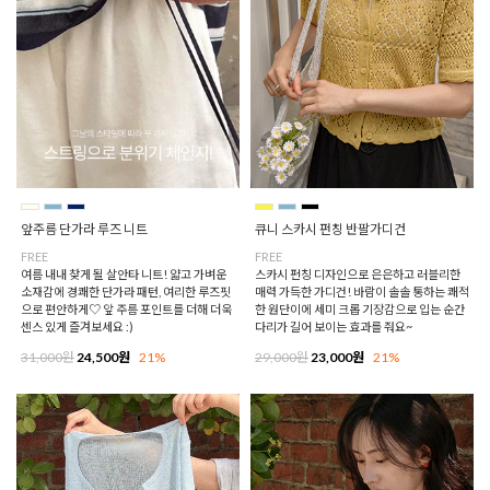
앞주름 단가라 루즈 니트
큐니 스카시 펀칭 반팔가디건
FREE
FREE
여름 내내 찾게 될 살안타 니트! 얇고 가벼운
스카시 펀칭 디자인으로 은은하고 러블리한
소재감에 경쾌한 단가라 패턴, 여리한 루즈핏
매력 가득한 가디건! 바람이 솔솔 통하는 쾌적
으로 편안하게♡ 앞 주름 포인트를 더해 더욱
한 원단이에 세미 크롭 기장감으로 입는 순간
센스 있게 즐겨보세요 :)
다리가 길어 보이는 효과를 줘요~
31,000원
24,500원
21%
29,000원
23,000원
21%