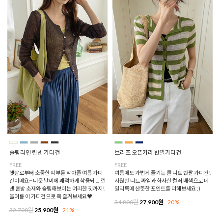
슬림라인 린넨 가디건
브리즈 오픈카라 반팔가디건
FREE
FREE
햇살로부터 소중한 피부를 막아줄 여름 가디
여름에도 가볍게 즐기는 쿨 니트 반팔 가디건!
건이에요~ 더운 날씨에 쾌적하게 착용되는 린
시원한 니트 짜임과 화사한 컬러 배색으로 데
넨 혼방 소재와 슬림해보이는 여리한 핏까지!
일리룩에 산뜻한 포인트를 더해보세요 :)
올여름 이 가디건으로 쭉 즐겨보세요♥
34,800원
27,900원
20%
32,700원
25,900원
21%