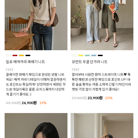
밀로 배색카라 꽈배기 니트
모먼트 부클 단가라 니트
FREE
FREE
클래식한 꽈배기 짜임으로 완성된 반팔 니트
컬러부터 시원한 썸머 스트라이프 니트♥ 톡
에요! 배색 카라 디테일이 더해져 깔끔하면서
톡한 패턴과 산뜻한 짜임으로 포인트 UP! 바
도 포인트는 확실하게! 단정하면서 세련된 무
람 솔솔 통하는 여름 소재에 긴팔 디자인이라
드로 데일리룩은 물론, 오피스룩까지 다양하
햇빛 걱정 없이 가볍게 입기 좋아요!
게 즐기기 좋아요 :)
29,800원
23,900원
20%
33,100원
26,900원
19%