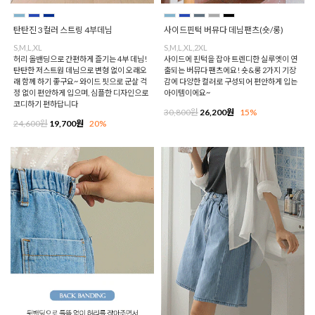
탄탄진 3컬러 스트링 4부데님
사이드핀턱 버뮤다 데님팬츠(숏/롱)
S,M,L,XL
S,M,L,XL,2XL
허리 올밴딩으로 간편하게 즐기는 4부 데님!
사이드에 핀턱을 잡아 트렌디한 실루엣이 연
탄탄한 저스트원 데님으로 변형 없이 오래오
출되는 버뮤다 팬츠에요! 숏&롱 2가지 기장
래 함께 하기 좋구요~ 와이드 핏으로 군살 걱
감에 다양한 컬러로 구성되어 편안하게 입는
정 없이 편안하게 입으며, 심플한 디자인으로
아이템이에요~
코디하기 편하답니다
30,800원
26,200원
15%
24,600원
19,700원
20%