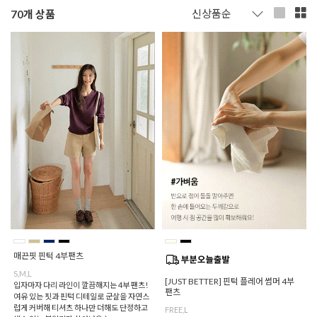
70
개 상품
매끈핏 핀턱 4부팬츠
S,M,L
[JUST BETTER] 핀턱 플레어 썸머 4부
입자마자 다리 라인이 깔끔해지는 4부 팬츠!
팬츠
여유 있는 핏과 핀턱 디테일로 군살을 자연스
럽게 커버해 티셔츠 하나만 더해도 단정하고
FREE,L