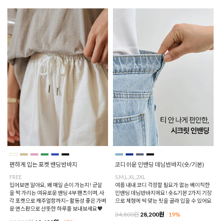
편하게 입는 포켓 밴딩반바지
코디쉬운 인밴딩 데님반바지(숏/기본)
FREE
S,M,L,XL,2XL
입어보면 알아요, 왜 매일 손이 가는지! 군살
여름 내내 코디 걱정할 필요가 없는 베이직한
을 싹 가리는 여유로운 밴딩 4부 팬츠이며, 사
인밴딩 데님반바지에요! 숏&기본 2가지 기장
각 포켓으로 캐주얼함까지~ 활동성 좋은 가벼
으로 체형에 딱 맞는 핏을 골라 입을 수 있어요
운 면스판으로 산뜻한 하루를 보내보세요♥
34,800원
28,200원
19%