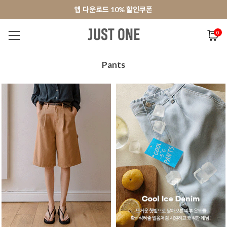
앱 다운로드 10% 할인쿠폰
앱 다운로드 10% 할인쿠폰
회원가입 쿠폰 3000원
회원가입 쿠폰 3000원
0
NEW 7%
BEST
오늘출발
MADE . J
상의
팬츠
아우
Pants