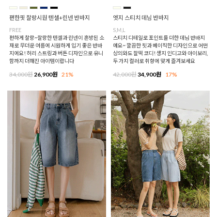
편한핏 찰랑시원 텐셀+린넨 반바지
엣지 스티치 데님 반바지
FREE
S,M,L
편하게 찰랑~찰랑한 텐셀과 린넨이 혼방된 소
스티치 디테일로 포인트를 더한 데님 반바지
재로 무더운 여름에 시원하게 입기 좋은 반바
예요~ 깔끔한 핏과 베이직한 디자인으로 어떤
지에요! 허리 스트링과 버튼 디자인으로 유니
상의와도 찰떡 코디! 생지 인디고와 아이보리,
함까지 더해진 아이템이랍니다
두 가지 컬러로 취향에 맞게 즐겨보세요
34,000원
26,900원
21%
42,000원
34,900원
17%