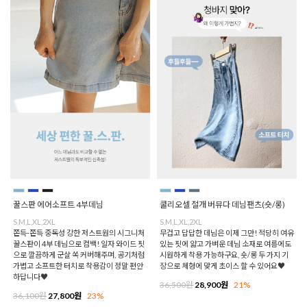
꿀스판 에어소프트 4부데님
쿨리오셀 절개 버뮤다 데님팬츠(숏/롱)
S,M,L,XL,2XL
S,M,L,XL,2XL
쫀득-쫀득 중독성 강한 저스트원의 시그니처
무겁고 답답한 데님은 이제 그만! 적당히 여유
꿀스판이 4부 데님으로 컴백! 일자 와이드 핏
있는 핏에 얇고 가벼운 데님 소재로 여름에도
으로 깔끔하게 군살 쏙 커버해주며, 공기처럼
시원하게 착용 가능하구요, 숏/롱 두 가지 기
가볍고 소프트한 터치로 착용감이 정말 편안
장으로 체형에 맞게 초이스 할 수 있어요♥
하답니다♥
36,500원
28,900원
21%
36,100원
27,800원
23%