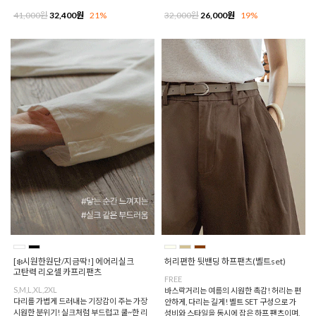
41,000원
32,400원
21%
32,000원
26,000원
19%
[❄️시원한원단/지금딱!] 에어리실크
허리편한 뒷밴딩 하프팬츠(벨트set)
고탄력 리오셀 카프리팬츠
FREE
S,M,L,XL,2XL
바스락거리는 여름의 시원한 촉감! 허리는 편
다리를 가볍게 드러내는 기장감이 주는 가장
안하게, 다리는 길게! 벨트 SET 구성으로 가
시원한 분위기! 실크처럼 부드럽고 쿨~한 리
성비와 스타일을 동시에 잡은 하프 팬츠이며,