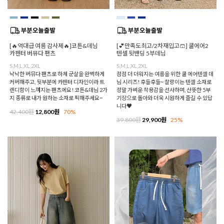
[🔥역대급 여름 감사제🔥]코튼&데님
[💕만족도최고/2차재입고🩳] 쿨에어2
카펜터 버뮤다 팬츠
텐셀 뒷밴딩 5부데님
S,M,L,XL,2XL
S,M,L,XL,2XL
낙낙한 버뮤다 팬츠로 하체 군살을 완벽하게
점점 더 더워지는 여름을 위한 쿨 에어텐셀 데
커버해주고, 뒷부분에 카펜터 디자인이라 트
님 시리즈! 후들후들~ 찰랑이는 텐셀 소재로
렌디함이 느껴지는 팬츠에요! 코튼&데님 2가
정말 가벼운 착용감을 선사하며, 산뜻한 5부
지 종류로 내가 원하는 소재로 픽해주세요~
기장으로 돌아와 더욱 시원하게 즐길 수 있답
니다♥
42,400원
12,800원
70%
39,800원
29,900원
25%