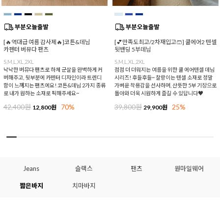
[🔥역대급 여름 감사제🔥]코튼&데님
[💕만족도최고/2차재입고🩳] 쿨에어2 텐셀
카펜터 버뮤다 팬츠
뒷밴딩 5부데님
S,M,L,XL,2XL
S,M,L,XL,2XL
낙낙한 버뮤다 팬츠로 하체 군살을 완벽하게 커
점점 더 더워지는 여름을 위한 쿨 에어텐셀 데님
버해주고, 뒷부분에 카펜터 디자인이라 트렌디
시리즈! 후들후들~ 찰랑이는 텐셀 소재로 정말
함이 느껴지는 팬츠에요! 코튼&데님 2가지 종류
가벼운 착용감을 선사하며, 산뜻한 5부 기장으로
로 내가 원하는 소재로 픽해주세요~
돌아와 더욱 시원하게 즐길 수 있답니다♥
42,400원
70%
39,800원
25%
12,800원
29,900원
Jeans
슬랙스
팬츠
원마일웨어
짧은바지
치마바지