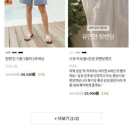
탄탄진 기본 3컬러 5부데님
시유 리오셀+린넨 뒷밴딩팬츠
S,M,L,XL
FREE
하체 군살 싹 가려주는 여리한 A라인 핏 팬츠
29,000원
24,100원
17%
에요~ 앞은 단추로 단정하고 뒤는 밴딩으로
편안하답니다 통기성 좋은 린넨 원단이라 여
름 내내 쾌적하게 즐겨요~
32,700원
25,900원
21%
+ 더보기 (
1
/
2
)