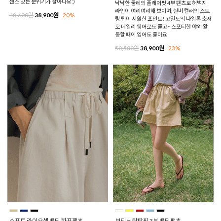
센스 있는 분위기가 살아나요:)
낙낙한 둘레의 플레어핏 4부 팬츠로 허벅지
라인이 여리여리해 보이며, 실버 컬러의 스트
48,600원
38,900원
20%
링 팁이 시원한 포인트! 고밀도의 나일론 소재
로 데일리 웨어로도 좋고~ 스포티한 야외 활
동할 때에 입어도 좋아요
50,500원
38,900원
23%
소프트 라이오셀 밴딩 하프팬츠
보티노 탄탄핏 3부 밴딩팬츠