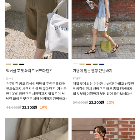
백버클 포켓 와이드 버뮤다팬츠
가볍게 입는 밴딩 끈반바지
S,M,L
FREE
스포티한 카고 감성에 백버클 포인트를 더해
매일 찾게 되는 편안한 반바지! 가볍고 산뜻한
뒷모습까지 세련된 인생 버뮤다 팬츠! 가벼운
착용감에 전체 밴딩으로 하루 종일 편안하게!
면 100% 원단으로 시원함까지 잡았으며, 낙
집 앞부터 여행까지 부담 없이 즐겨보세요~!
낙한 와이드 핏으로 체형 커버까지 완벽해요~
29,000원
23,200원
20%
41,000원
33,300원
19%