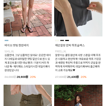
바이브 컷팅 청반바지
매끈찰랑 핀턱 하프슬랙스
S,M,L,XL
FREE,L,XL
심플한데, 그냥 심플하진 않아요! 은은한 데미
찰랑이는 쿨링 원단에 사방 스판을 더해 무조
지 디테일과 내추럴한 컷팅 밑단으로 센스 있
건 시원하고 편안하게! 여유로운 하프 기장감
게 포인트를 더한 데님 팬츠! 기본 티셔츠 하
과 세련된 투핀턱 주름으로 허벅지 군살을 완
나만 툭- 매치해도 스타일리시한 데일리룩이
벽하게 커버해주며, 데일리룩부터 출근룩까
완성된답니다
지 소화 가능해요♥
36,000원
28,800원
20%
27,000원
21,600원
20%