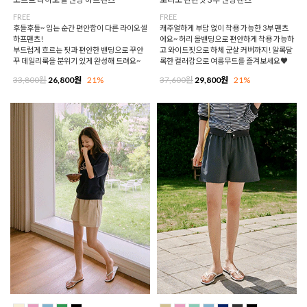
FREE
FREE
후들후들~ 입는 순간 편안함이 다른 라이오셀
캐주얼하게 부담 없이 착용 가능한 3부 팬츠
하프팬츠!
에요~ 허리 올밴딩으로 편안하게 착용 가능하
부드럽게 흐르는 핏과 편안한 밴딩으로 꾸안
고 와이드핏으로 하체 군살 커버까지! 알록달
꾸 데일리룩을 분위기 있게 완성해 드려요~
록한 컬러감으로 여름무드를 즐겨보세요♥
33,800원
26,800원
21%
37,600원
29,800원
21%