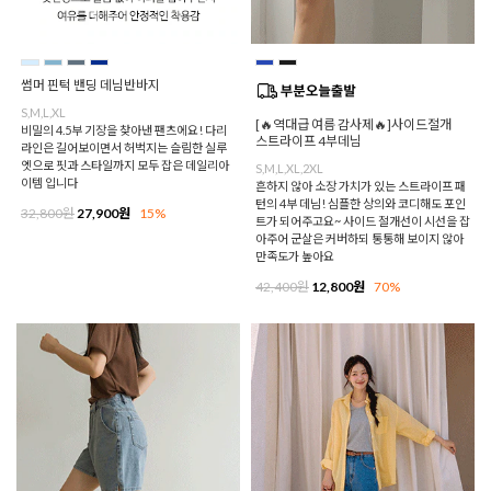
썸머 핀턱 밴딩 데님반바지
S,M,L,XL
[🔥역대급 여름 감사제🔥]사이드절개
비밀의 4.5부 기장을 찾아낸 팬츠에요! 다리
스트라이프 4부데님
라인은 길어보이면서 허벅지는 슬림한 실루
엣으로 핏과 스타일까지 모두 잡은 데일리아
S,M,L,XL,2XL
이템 입니다
흔하지 않아 소장 가치가 있는 스트라이프 패
턴의 4부 데님! 심플한 상의와 코디해도 포인
32,800원
27,900원
15%
트가 되어주고요~ 사이드 절개선이 시선을 잡
아주어 군살은 커버하되 통통해 보이지 않아
만족도가 높아요
42,400원
12,800원
70%