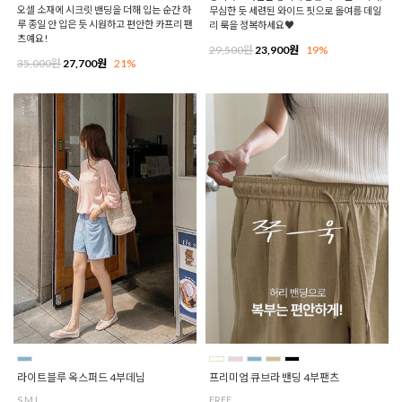
오셀 소재에 시크릿 밴딩을 더해 입는 순간 하
무심한 듯 세련된 와이드 핏으로 올여름 데일
루 종일 안 입은 듯 시원하고 편안한 카프리 팬
리 룩을 정복하세요♥
츠예요!
29,500원
23,900원
19%
35,000원
27,700원
21%
라이트블루 옥스퍼드 4부데님
프리미엄 큐브라 밴딩 4부팬츠
S,M,L
FREE