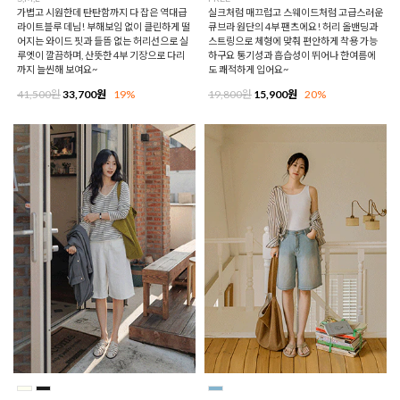
가볍고 시원한데 탄탄함까지 다 잡은 역대급
실크처럼 매끄럽고 스웨이드처럼 고급스러운
라이트블루 데님! 부해보임 없이 클린하게 떨
큐브라 원단의 4부 팬츠에요! 허리 올밴딩과
어지는 와이드 핏과 들뜸 없는 허리선으로 실
스트링으로 체형에 맞춰 편안하게 착용 가능
루엣이 깔끔하며, 산뜻한 4부 기장으로 다리
하구요 통기성과 흡습성이 뛰어나 한여름에
까지 늘씬해 보여요~
도 쾌적하게 입어요~
41,500원
33,700원
19%
19,800원
15,900원
20%