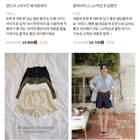
앤드미 2사이즈 와샤반바지
썸머아이스 UV차단 트임팬츠
FREE,L
FREE
휘뚜루 마뚜루 입는 밴딩 팬츠도 이제 2가지
여름에 휘뚜루 마뚜루 입기 좋은 밴딩팬츠에
사이즈로 입자! 바스락한 터치로 시원하게 착
요! 바캉스,해변,놀러갔을 때 잠옷으로 입어도
용하기 좋구요, 넉넉한 밴딩이라 여름철 물놀
좋은 아이템이구요, UV차단과 쿨한 아이스
이에서도 즐겨도 좋은 아이템이에요
기능성 소재로 여름에 찰떡-!
25,000원
19,800원
21%
19,000원
14,700원
23%