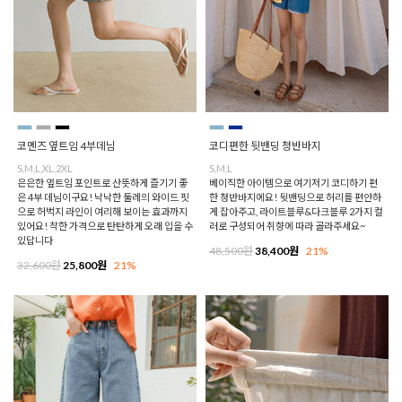
코멘즈 옆트임 4부데님
코디편한 뒷밴딩 청반바지
S,M,L,XL,2XL
S,M,L
은은한 옆트임 포인트로 산뜻하게 즐기기 좋
베이직한 아이템으로 여기저기 코디하기 편
은 4부 데님이구요! 낙낙한 둘레의 와이드 핏
한 청반바지에요! 뒷밴딩으로 허리를 편안하
으로 허벅지 라인이 여리해 보이는 효과까지
게 잡아주고, 라이트블루&다크블루 2가지 컬
있어요! 착한 가격으로 탄탄하게 오래 입을 수
러로 구성되어 취향에 따라 골라주세요~
있답니다
48,500원
38,400원
21%
32,600원
25,800원
21%