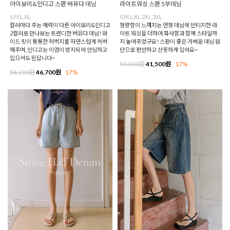
아이보리&인디고 스판 버뮤다 데님
라이트워싱 스판 5부데님
S,M,L,XL
S,M,L,XL,2XL,3XL
컬러마다 주는 매력이 다른 아이보리&인디고
청량함이 느껴지는 연청 데님에 빈티지한 라
2컬러로 만나보는 트렌디한 버뮤다 데님! 와
이트 워싱을 더하여 화사함과 함께 스타일까
이드 핏이 통통한 허벅지를 자연스럽게 커버
지 높여주었구요! 스판이 좋은 가벼운 데님 원
해주며, 인디고는 이염이 방지되어 안심하고
단으로 편안하고 산뜻하게 입어요~
입으셔도 된답니다~
50,000원
41,500원
17%
56,200원
46,700원
17%