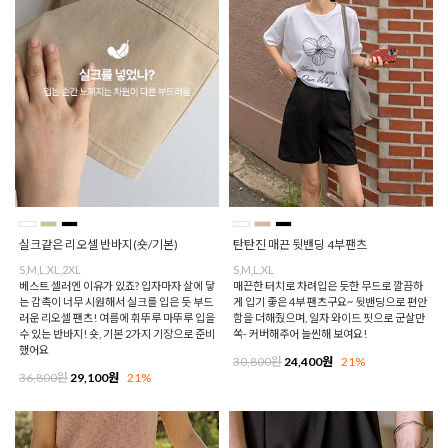
실크같은 리오셀 반바지(숏/기본)
탄탄진 매끈 뒷밴딩 4부팬츠
S,M,L,XL,2XL
S,M,L,XL
베스트 셀러엔 이유가 있죠? 입자마자 살에 닿
매끈한 터치로 차려입은 듯한 무드로 깔끔하
는 감촉이 너무 시원해서 실크를 입은 듯 부드
게 입기 좋은 4부 팬츠구요~ 뒷밴딩으로 편안
러운 리오셀 팬츠! 여름에 휘뚜루 마뚜루 입을
함을 더해줬으며, 일자 와이드 핏으로 군살만
수 있는 반바지! 숏, 기본 2가지 기장으로 준비
쏙- 커버해주어 늘씬해 보여요!
했어요
30,800원
24,400원
21%
36,800원
29,100원
21%