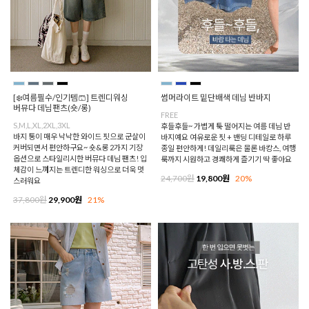
[❄️여름필수/인기템🩳] 트렌디워싱
썸머라이트 밑단배색 데님 반바지
버뮤다 데님팬츠(숏/롱)
FREE
S,M,L,XL,2XL,3XL
후들후들~ 가볍게 툭 떨어지는 여름 데님 반
바지 통이 매우 낙낙한 와이드 핏으로 군살이
바지예요 여유로운 핏 + 밴딩 디테일로 하루
커버되면서 편안하구요~ 숏&롱 2가지 기장
종일 편안하게! 데일리룩은 물론 바캉스, 여행
옵션으로 스타일리시한 버뮤다 데님 팬츠! 입
룩까지 시원하고 경쾌하게 즐기기 딱 좋아요
체감이 느껴지는 트렌디한 워싱으로 더욱 멋
24,700원
19,800원
20%
스러워요
37,800원
29,900원
21%