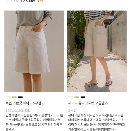
23,500원
19,600원
17%
로빈 스판굿 와이드 5부팬츠
세이리 유니크포켓 코튼팬츠
S,M,L,XL,2XL,3XL
S,M,L
단정하면서도 산뜻한 5부 기장감의 와이드 팬
유니크한 포켓 디자인으로 트렌디한 무드를
츠로 허벅지 군살만 감쪽같이 커버해주면서
더해주는 버뮤다 팬츠에요! 넉넉한 와이드핏
쭉-쭉 늘어나는 스판으로 24시간 편안하게 착
이라 허벅지 군살을 싹- 커버해주어 편안하고
용돼요!
캐주얼하게 입기 좋은 아이템이랍니다