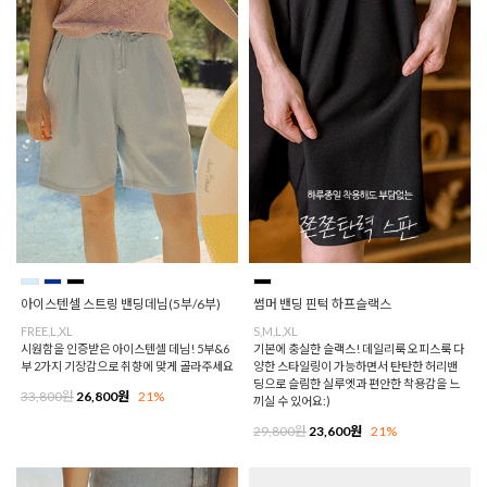
아이스텐셀 스트링 밴딩데님(5부/6부)
썸머 밴딩 핀턱 하프슬랙스
FREE,L,XL
S,M,L,XL
시원함을 인증받은 아이스텐셀 데님! 5부&6
기본에 충실한 슬랙스! 데일리룩 오피스룩 다
부 2가지 기장감으로 취향에 맞게 골라주세요
양한 스타일링이 가능하면서 탄탄한 허리밴
딩으로 슬림한 실루엣과 편안한 착용감을 느
33,800원
26,800원
21%
끼실 수 있어요:)
29,800원
23,600원
21%