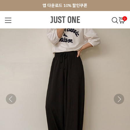
앱 다운로드 10% 할인쿠폰
앱 다운로드 10% 할인쿠폰
회원가입 쿠폰 3000원
회원가입 쿠폰 3000원
0
NEW 7%
BEST
오늘출발
MADE . J
상의
팬츠
아우