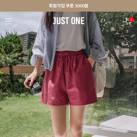
🚀오늘출발상품 당일발송 배송중
앱 다운로드 10% 할인쿠폰
앱 다운로드 10% 할인쿠폰
회원가입 쿠폰 3000원
0
NEW 7%
BEST
🚀오늘출발
MADE . J
상의
팬츠
아