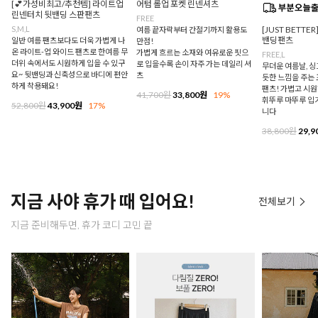
[💕가성비최고/추천템] 라이트업
어텀 롤업 포켓 린넨셔츠
린넨터치 뒷밴딩 스판팬츠
FREE
S,M,L
[JUST BETTE
여름 끝자락부터 간절기까지 활용도
밴딩팬츠
일반 여름 팬츠보다도 더욱 가볍게 나
만점!
온 라이트-업 와이드 팬츠로 한여름 무
가볍게 흐르는 소재와 여유로운 핏으
FREE,L
더위 속에서도 시원하게 입을 수 있구
로 입을수록 손이 자주 가는 데일리 셔
무더운 여름날, 
요~ 뒷밴딩과 신축성으로 바디에 편안
츠
듯한 느낌을 주는
하게 착용돼요!
팬츠! 가볍고 시
41,700원
33,800원
19%
휘뚜루 마뚜루 입
52,800원
43,900원
17%
니다
38,800원
29,9
지금 사야 휴가 때 입어요!
전체보기
지금 준비해두면, 휴가 코디 고민 끝