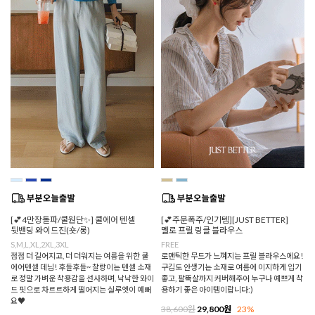
[💕4만장돌파/쿨원단✨] 쿨에어 텐셀
[💕주문폭주/인기템][JUST BETTER]
뒷밴딩 와이드진(숏/롱)
멜로 프릴 링클 블라우스
S,M,L,XL,2XL,3XL
FREE
점점 더 길어지고, 더 더워지는 여름을 위한 쿨
로맨틱한 무드가 느껴지는 프릴 블라우스에요!
에어텐셀 데님! 후들후들~ 찰랑이는 텐셀 소재
구김도 안생기는 소재로 여름에 이지하게 입기
로 정말 가벼운 착용감을 선사하며, 낙낙한 와이
좋고, 팔뚝살까지 커버해주어 누구나 예쁘게 착
드 핏으로 차르르하게 떨어지는 실루엣이 예뻐
용하기 좋은 아이템이랍니다:)
요♥
38,600원
29,800원
23%