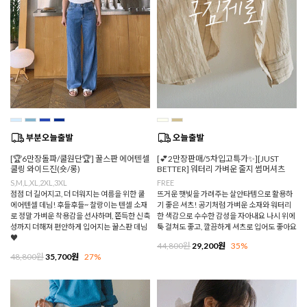
[🏆6만장돌파/쿨원단🏆] 꿀스판 에어텐셀
[💕2만장판매/5차입고특가✨][JUST
쿨링 와이드진(숏/롱)
BETTER] 워터리 가벼운 줄지 썸머셔츠
S,M,L,XL,2XL,3XL
FREE
점점 더 길어지고, 더 더워지는 여름을 위한 쿨
뜨거운 햇빛을 가려주는 살안타템으로 활용하
에어텐셀 데님! 후들후들~ 찰랑이는 텐셀 소재
기 좋은 셔츠! 공기처럼 가벼운 소재와 워터리
로 정말 가벼운 착용감을 선사하며, 쫀득한 신축
한 색감으로 수수한 감성을 자아내요 나시 위에
성까지 더해져 편안하게 입어지는 꿀스판 데님
툭 걸쳐도 좋고, 깔끔하게 셔츠로 입어도 좋아요
♥
44,800원
29,200원
35%
48,800원
35,700원
27%