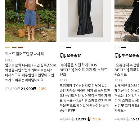
웨스트 썸머프린팅 나시티
FREE
[❄️여름을 시원하게][JUST
[⛱️휴양지추천템/
밑으로 살짝 퍼지는 a라인 실루엣으로
BETTER] 에어리 이지 랩 스커트
BETTER] 리
뱃살을 자연스럽게 커버해주는 나시
팬츠
+스커트
티셔츠구요, 캐주얼한 프린팅이 포인
트가 되어주는 아이템이에요
FREE
FREE
프리미엄 ITY 원단으로 피부에 닿는
입체적인 웨이브 
27,300원
21,900원
20%
순간 차가운, 에어리 이지 랩 스커트 팬
페미닌 감성이 느
츠! 구김도 거의 없어 별다른 관리가 필
우스는 내어 입기
요 없구요~ 겉보기엔 스커트 같지만 안
이며, 스커트는 
쪽은 팬츠로 되어있어 활동성을 높여
완성♥ 코디 세트
준답니다♥
가세요~
42,500원
19,200원
55%
74,800원
56,1