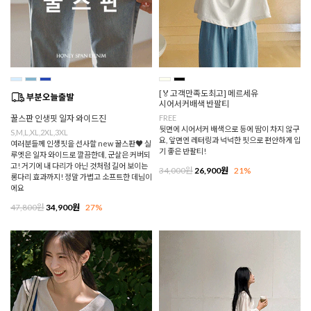
[🏅고객만족도최고] 메르세유
시어서커배색 반팔티
꿀스판 인생핏 일자 와이드진
FREE
뒷면에 시어서커 배색으로 등에 땀이 차지 않구
S,M,L,XL,2XL,3XL
요, 앞면엔 레터링과 넉넉한 핏으로 편안하게 입
여러분들께 인생핏을 선사할 new 꿀스판♥ 실
기 좋은 반팔티!
루엣은 일자 와이드로 깔끔한데, 군살은 커버되
고! 거기에 내 다리가 아닌 것처럼 길어 보이는
34,000원
26,900원
21%
롱다리 효과까지! 정말 가볍고 소프트한 데님이
에요
47,800원
34,900원
27%