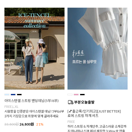
아이스텐셀 스트링 밴딩데님(5부/6부)
FREE,L,XL
[💕출근룩/인기최고][JUST BETTER]
시원함을 인증받은 아이스텐셀 데님! 5부&6부
로에 스트링 자개 셔츠
2가지 기장감으로 취향에 맞게 골라주세요
FREE
33,800원
26,800원
21%
허리 스트링 & 자개단추, 고급스러운 소재감까
지 하나하나 신경 써서 제작한 3-Way로 연출