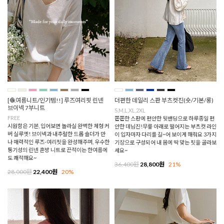
[🧶여름니트/인기템!!] 루즈여리핏 린넨
더편한 데일리 스판 부츠컷진(숏/기본/롱)
브이넥 7부니트
S,M,L,XL,2XL
FREE
쫀쫀한 스판에 편안한 뒷밴딩으로 하루종일 편
시원함은 기본, 입어보면 놀라실 완벽한 체형 커
안한 데님진!무릎 아래로 떨어지는 부츠컷 라인
버 실루엣! 브이넥과 내추럴한 드롭 숄더가 만
이 입자마자 다리를 길~어 보이게 해줘요 3가지
나 매력적인 루즈-여리핏을 완성해주며, 우수한
기장으로 구성되어 내 몸에 딱 맞는 핏을 골라보
통기성의 린넨 혼방 니트로 끈적이는 한여름에
세요~
도 쾌적해요~
36,400원
28,800원
21%
28,000원
22,400원
20%