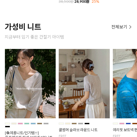
38,500원
28,900원
25%
가성비 니트
전체보기
지금부터 입기 좋은 간절기 아이템
쿨썸머 슬라브 라운드 니트
여리핏 보트넥 
[🧶여름니트/인기템!!]
FREE
FREE