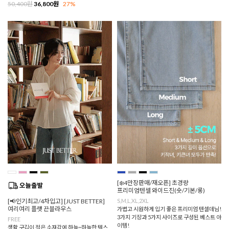
50,400원
36,800원
27%
[❄️4만장판매/재오픈] 초경량
프리미엄텐셀 와이드진(숏/기본/롱)
[📢인기최고/4차입고] [JUST BETTER]
S,M,L,XL,2XL
여리여리 플랫 끈블라우스
가볍고 시원하게 입기 좋은 프리미엄 텐셀데님!
3가지 기장과 5가지 사이즈로 구성된 베스트 아
FREE
이템!
생활 구김이 적은 소재감에 하늘~하늘한 텍스