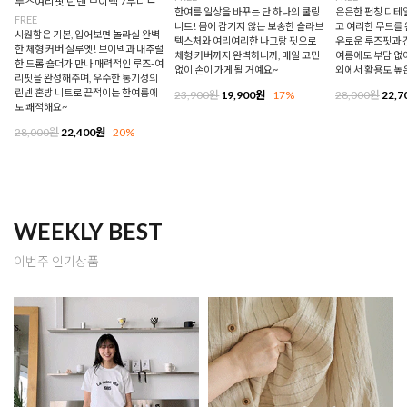
루즈여리핏 린넨 브이넥 7부니트
한여름 일상을 바꾸는 단 하나의 쿨링
은은한 펀칭 디테
FREE
니트! 몸에 감기지 않는 보송한 슬라브
고 여리한 무드를 
시원함은 기본, 입어보면 놀라실 완벽
텍스처와 여리여리한 나그랑 핏으로
유로운 루즈핏과 
한 체형 커버 실루엣! 브이넥과 내추럴
체형 커버까지 완벽하니까, 매일 고민
여름에도 부담 없이
한 드롭 숄더가 만나 매력적인 루즈-여
없이 손이 가게 될 거예요~
외에서 활용도 높
리핏을 완성해주며, 우수한 통기성의
린넨 혼방 니트로 끈적이는 한여름에
23,900원
19,900원
17%
28,000원
22,7
도 쾌적해요~
28,000원
22,400원
20%
WEEKLY BEST
이번주 인기상품