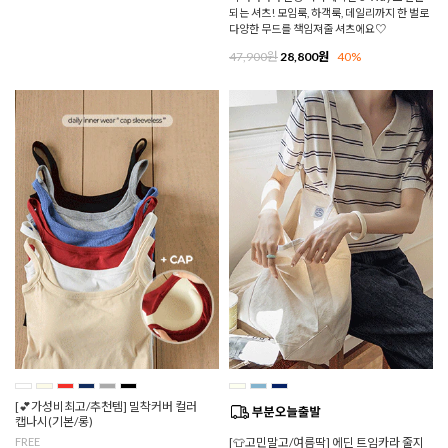
되는 셔츠! 모임룩, 하객룩, 데일리까지 한 벌로
다양한 무드를 책임져줄 셔츠에요♡
47,900원
28,800원
40%
[💕가성비최고/추천템] 밀착커버 컬러
캡나시(기본/롱)
FREE
[👕고민말고/여름딱] 에딘 트임카라 줄지