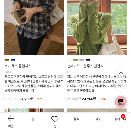
코미 체크 롤업셔츠
선세이프 모달루즈 긴팔티
FREE
FREE
차르르 유연하게 떨어지는 소프트 원단에 은은
입는 순간 여리한 실루엣이 살아나는 루즈핏 티
한 비침으로 지금부터 간절기까지 입기 좋은 셔
셔츠!가볍게 흐르는 핏으로 군살은 자연스럽게
츠에요~고정 가능한 롤업 소매라 날씨에 맞춰
가려주고 팬츠 하나만 매치해도 내추럴한 꾸안
스타일링하기 좋답니다
꾸 무드를 연출해줘요
30,700원
24,900원
19%
29,500원
23,900원
19%
0
홈
검색
마이
장바구니
이전
찜