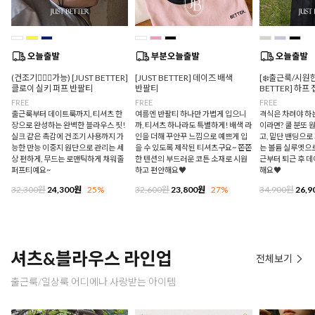
(건조기🙆🏻‍♀️가능) [JUST BETTER]
[JUST BETTER] 데이즈 배색
[❄️출근룩/시원한
클로이 실키 퍼프 반팔티
반팔티
BETTER] 하프
FREE
FREE
FREE
출근룩부터 데이트룩까지, 티셔츠 한
여름엔 반팔티 하나만 가볍게 입으니
격식은 차려야 하
장으로 완성하는 완벽한 블라우스 핏!
까, 티셔츠 하나라도 특별하게! 배색 라
이라면? 쿨 분또 
실크 같은 촉감에 건조기 사용까지 가
인을 더해 꾸안꾸 느낌으로 예쁘게 입
고, 밑단 밴딩으
능한 만능 이중지 원단으로 관리는 세
을 수 있도록 제작된 티셔츠구요~ 쫀쫀
는 볼륨 실루엣으로
상 편하게, 무드는 로맨틱하게 채워줄
한 텐션의 부드러운 코튼 소재로 시원
근부터 퇴근 후 
퍼프티예요~
하고 편안해요♥
해요♥
32,300원
24,300원
25%
32,600원
23,800원
27%
34,900원
26,9
셔츠&블라우스 라인업
전체보기
출근룩/일상룩 어디에나 사랑받는 아이템