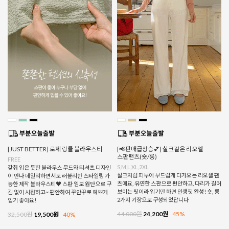
[JUST BETTER] 로제 링클 블라우스티
[📢판매급상승💕] 실크같은 리오셀
스판팬츠(숏/롱)
FREE
S,M,L,XL,2XL
갖춰 입은 듯한 블라우스 무드와 티셔츠 디자인
실크처럼 피부에 부드럽게 다가오는 리오셀 팬
이 만나 데일리하면서도 러블리한 스타일링 가
츠에요, 유연한 스판으로 편안하고, 다리가 길어
능한 제작 블라우스티♥ 스판 엠보 원단으로 구
보이는 핏이라 입기만 하면 인생핏 완성! 숏, 롱
김 없이 시원하고~ 편안하여 꾸안꾸로 예쁘게
2가지 기장으로 구성되었답니다
입기 좋아요!
44,000원
24,200원
45%
32,500원
19,500원
40%