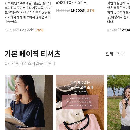
말 편하게 즐기기 좋아요!
이프 패턴의 4부 데님! 심플한 상의와
적인 하렘팬츠! 시
코디해도 포인트가 되어주고요~ 사이
한 신축성으로 여
25,000원
19,800원
21%
드 절개선이 시선을 잡아주어 군살은
기기 좋을 거예요~
커버하되 통통해 보이지 않아 만족도
동, 여행까지 손이
가 높아요
니다
42,400원
12,800원
70%
37,600원
29,8
기본 베이직 티셔츠
전체보기
합리적인가격 스타일을 더하다