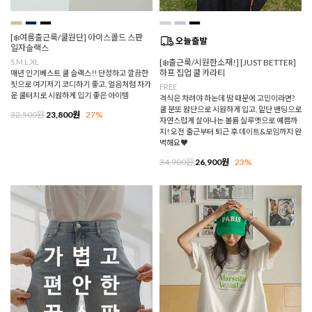
[❄️여름출근룩/쿨원단] 아이스콜드 스판
일자슬랙스
S,M,L,XL
[❄️출근룩/시원한소재!] [JUST BETTER]
하프 집업 쿨 카라티
매년 인기베스트 쿨 슬랙스!! 단정하고 깔끔한
핏으로 여기저기 코디하기 좋고, 얼음처럼 차가
FREE
운 쿨터치로 시원하게 입기 좋은 아이템
격식은 차려야 하는데 땀 때문에 고민이라면?
쿨 분또 원단으로 시원하게 입고, 밑단 밴딩으로
32,500원
23,800원
27%
자연스럽게 살아나는 볼륨 실루엣으로 예쁨까
지! 오전 출근부터 퇴근 후 데이트&모임까지 완
벽해요♥
34,900원
26,900원
23%