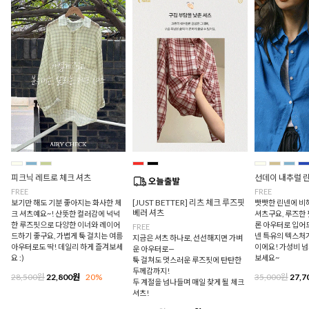
피크닉 레트로 체크 셔츠
선데이 내추럴 
FREE
FREE
[JUST BETTER] 리츠 체크 루즈핏
보기만 해도 기분 좋아지는 화사한 체
빳빳한 린넨에 비
베러 셔츠
크 셔츠예요~! 산뜻한 컬러감에 넉넉
셔츠구요, 루즈한
한 루즈핏으로 다양한 이너와 레이어
론 아우터로 입어
FREE
드하기 좋구요, 가볍게 툭 걸치는 여름
넨 특유의 텍스처
지금은 셔츠 하나로, 선선해지면 가벼
아우터로도 딱! 데일리 하게 즐겨보세
이에요! 가성비 
운 아우터로—
요 :)
보세요~
툭 걸쳐도 멋스러운 루즈핏에 탄탄한
두께감까지!
28,500원
22,800원
20%
35,000원
27,7
두 계절을 넘나들며 매일 찾게 될 체크
셔츠!