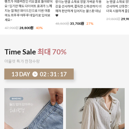
팬츠가 여름버전인 리오셀로 돌아왔어
랑이는 텐셀 소재로 정말 가벼운 착용
는 텐셀 소재로 
요! 입기만 해도 다이어트 효과가 느껴
감을 선사하며, 쫀득한 신축성까지 더
선사하며, 산뜻한 
지는 절개선 와이드진으로 이번 여름
해져 편안하게 입어지는 꿀스판 데님
더욱 시원하게 즐
에도 휘뚜루 마뚜루 데일리로 입어보
♥
39,800원
29,9
세요~
48,800원
35,700원
27%
47,900원
28,800원
40%
Time Sale
최대 70%
아울렛 특가 한정수량
13
DAY
02
:
31
:
12