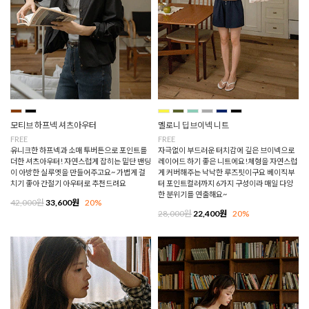
모티브 하프넥 셔츠아우터
멜로니 딥브이넥 니트
FREE
FREE
유니크한 하프넥과 소매 투버튼으로 포인트를
자극없이 부드러운 터치감에 깊은 브이넥으로
더한 셔츠아우터! 자연스럽게 잡히는 밑단 밴딩
레이어드 하기 좋은 니트에요!체형을 자연스럽
이 아방한 실루엣을 만들어주고요~ 가볍게 걸
게 커버해주는 낙낙한 루즈핏이구요 베이직부
치기 좋아 간절기 아우터로 추천드려요
터 포인트컬러까지 6가지 구성이라 매일 다양
한 분위기를 연출해요~
42,000원
33,600원
20%
28,000원
22,400원
20%