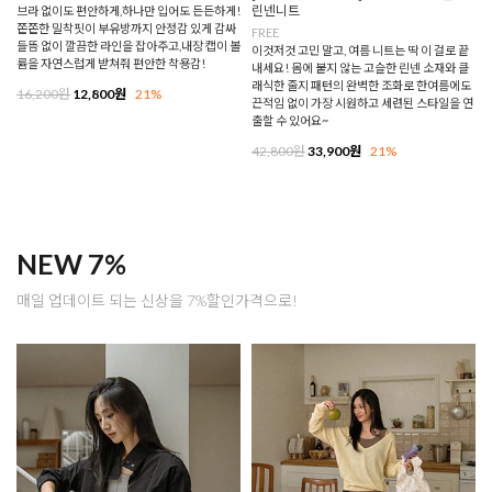
린넨니트
브라 없이도 편안하게,하나만 입어도 든든하게!
쫀쫀한 밀착핏이 부유방까지 안정감 있게 감싸
FREE
들뜸 없이 깔끔한 라인을 잡아주고,내장 캡이 볼
이것저것 고민 말고, 여름 니트는 딱 이 걸로 끝
륨을 자연스럽게 받쳐줘 편안한 착용감!
내세요! 몸에 붙지 않는 고슬한 린넨 소재와 클
래식한 줄지 패턴의 완벽한 조화로 한여름에도
16,200원
12,800원
21%
끈적임 없이 가장 시원하고 세련된 스타일을 연
출할 수 있어요~
42,800원
33,900원
21%
NEW 7%
매일 업데이트 되는 신상을 7%할인가격으로!