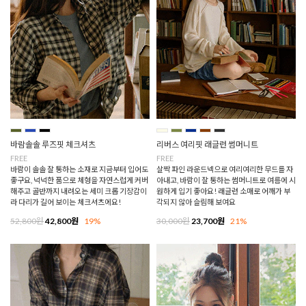
바람솔솔 루즈핏 체크셔츠
리버스 여리핏 래글런 썸머니트
FREE
FREE
바람이 솔솔 잘 통하는 소재로 지금부터 입어도
살짝 파인 라운드넥으로 여리여리한 무드를 자
좋구요, 넉넉한 품으로 체형을 자연스럽게 커버
아내고, 바람이 잘 통하는 썸머니트로 여름에 시
해주고 골반까지 내려오는 세미 크롭 기장감이
원하게 입기 좋아요! 래글런 소매로 어깨가 부
라 다리가 길어 보이는 체크셔츠에요!
각되지 않아 슬림해 보여요
52,800원
42,800원
19%
30,000원
23,700원
21%