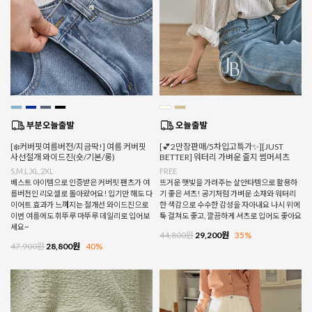
[❄️커버핏여름버전/지금딱!] 여름 커버핏
[💕2만장판매/5차입고특가✨][JUST
사선절개 와이드진(숏/기본/롱)
BETTER] 워터리 가벼운 줄지 썸머셔츠
S,M,L,XL,2XL
FREE
베스트 아이템으로 인증받은 커버핏 팬츠가 여
뜨거운 햇빛을 가려주는 살안타템으로 활용하
름버전인 리오셀로 돌아왔어요! 입기만 해도 다
기 좋은 셔츠! 공기처럼 가벼운 소재와 워터리
이어트 효과가 느껴지는 절개선 와이드진으로
한 색감으로 수수한 감성을 자아내요 나시 위에
이번 여름에도 휘뚜루 마뚜루 데일리로 입어보
툭 걸쳐도 좋고, 깔끔하게 셔츠로 입어도 좋아요
세요~
44,800원
29,200원
35%
47,900원
28,800원
40%