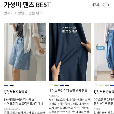
가성비 팬츠 BEST
전체보기
찐후기 사랑받고 있는 팬츠
네이브 곡선절개 스판 밴딩 팬츠
FREE,XL
[🔥역대급 여름 감사제🔥]
[💕오픈품절템/
핏 하나로 소장 가치 충분한 와이드 팬
사이드절개 스트라이프 4부데님
핀턱 9부 하렘팬
츠에요~! 곡선 절개 디테일이 자연스
럽게 라인을 살려주고, 사각사각한 터
S,M,L,XL,2XL
FREE
치감에 쫀쫀한 스판으로 데일리로 정
흔하지 않아 소장 가치가 있는 스트라
알라딘 바지 같은