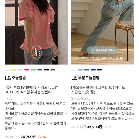
[🏆티셔츠1위판매/후기최고][JUST
[재오픈완판템✨] 코튼&데님 와이드
BETTER] 365일 워셔블 반팔티
스판팬츠(숏/롱)
FREE
S,M,L,XL,2XL
세탁기&건조기 사용이 가능한 탄탄한 워셔블
코튼과 데님, 2가지의 매력으로 만나볼 수 있는
소재로
와이드 팬츠구요~ 신축성과 히든 밴딩으로 24
여러분들의 시간을 절약해주는 간편한 반팔 티
시간 편안하게 착용! 거기에 숏&롱 기장 옵션으
셔츠!
로 누구나 예쁘고 트렌디하게 입을 수 있답니다
색감 예쁜 기본티로 365일 1년 내내 돌려 입기
45,400원
35,900원
21%
좋아요~
26,800원
20,700원
23%