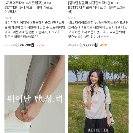
[💕무더위대비❄️시즌입고][JUST
[🏆3만장돌파 시원한소재✨][JUST
BETTER] 1+1 에브리데이 라운드
BETTER] 차르륵 와이드 썸머슬랙스(숏/
린넨나시
롱)
FREE
S,M,L
베이직해서 어디에나 활용하기 좋고, 린넨 소재
-5kg 다이어트를 한 듯, 슬림해지는 와이드밴딩
로 통기성이 좋아 시원하게 입을 수 있는 아이템
슬랙스~! 여름에도 시원하게 입으시라고 더 얇
에요~ 여름에 매일 입는 기본나시, 1+1 기획구
고 가벼운 소재로 준비햇어요~~ 낙낙한 와이드
성으로 알뜰쇼핑하세요♡
핏으로 라인 부각 없이 차르르르-!
33,800원
24,700원
27%
49,000원
27,000원
45%