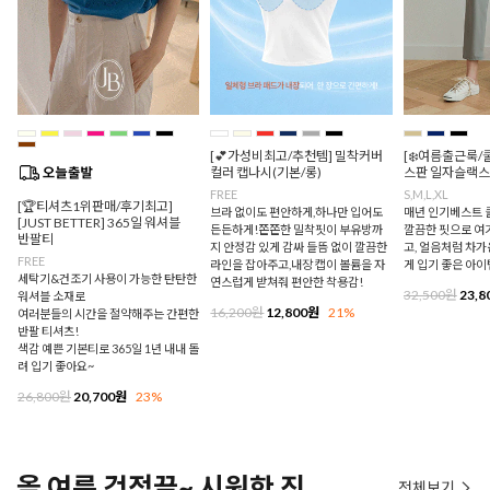
[💕가성비최고/추천템] 밀착커버
[❄️여름출근룩/
컬러 캡나시(기본/롱)
스판 일자슬랙스
FREE
S,M,L,XL
[🏆티셔츠1위판매/후기최고]
브라 없이도 편안하게,하나만 입어도
매년 인기베스트 쿨
[JUST BETTER] 365일 워셔블
든든하게!쫀쫀한 밀착핏이 부유방까
깔끔한 핏으로 여
반팔티
지 안정감 있게 감싸 들뜸 없이 깔끔한
고, 얼음처럼 차
FREE
라인을 잡아주고,내장 캡이 볼륨을 자
게 입기 좋은 아이
세탁기&건조기 사용이 가능한 탄탄한
연스럽게 받쳐줘 편안한 착용감!
32,500원
23,8
워셔블 소재로
16,200원
12,800원
21%
여러분들의 시간을 절약해주는 간편한
반팔 티셔츠!
색감 예쁜 기본티로 365일 1년 내내 돌
려 입기 좋아요~
26,800원
20,700원
23%
올 여름 걱정끝~ 시원한 진
전체보기