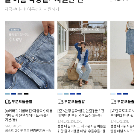
지금부터~ 한여름까지 시원하게
[❄️커버핏여름버전/지금딱!] 여름
[🏆6만장돌파/쿨원단🏆] 꿀스판
[💕만족도최고/
커버핏 사선절개 와이드진(숏/
에어텐셀 쿨링 와이드진(숏/롱)
쿨에어2 텐셀 
기본/롱)
S,M,L,XL,2XL,3XL
S,M,L,XL,2XL
S,M,L,XL,2XL
점점 더 길어지고, 더 더워지는 여름을
점점 더 더워지는 
베스트 아이템으로 인증받은 커버핏
위한 쿨 에어텐셀 데님! 후들후들~ 찰
텐셀 데님 시리즈!