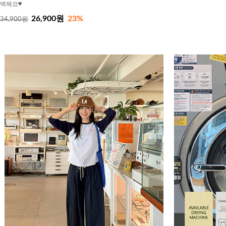
벽해요♥
26,900원
23%
34,900원