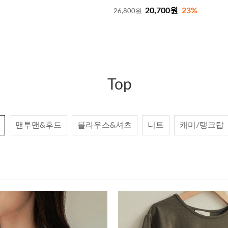
20,700원
23%
26,800원
Top
맨투맨&후드
블라우스&셔츠
니트
캐미/탱크탑