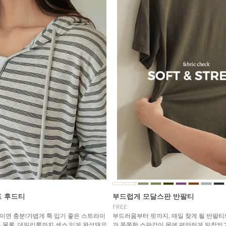
 후드티
부드럽게 모달스판 반팔티
FREE
벌이면 충분!가볍게 툭 입기 좋은 스트라이
부드러움부터 핏까지, 매일 찾게 될 반팔티
 물론, 데일리룩까지 센스 있게 완성돼요
과 쫀쫀한 스판감이 몸에 편안하게 밀착되