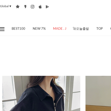
Global
▼
BEST100
NEW 7%
MADE . J
🚀오늘출발
TOP