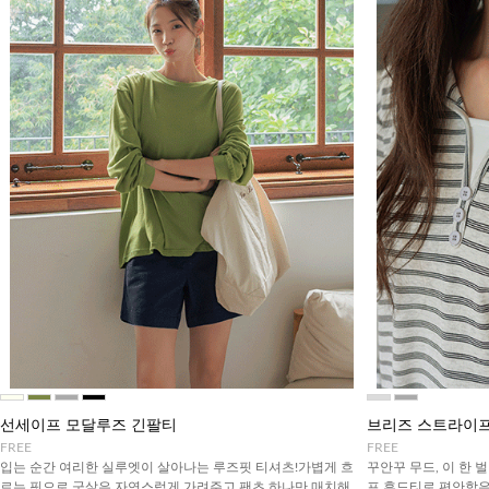
선세이프 모달루즈 긴팔티
브리즈 스트라이프
FREE
FREE
입는 순간 여리한 실루엣이 살아나는 루즈핏 티셔츠!가볍게 흐
꾸안꾸 무드, 이 한 
르는 핏으로 군살은 자연스럽게 가려주고 팬츠 하나만 매치해
프 후드티로 편안함은