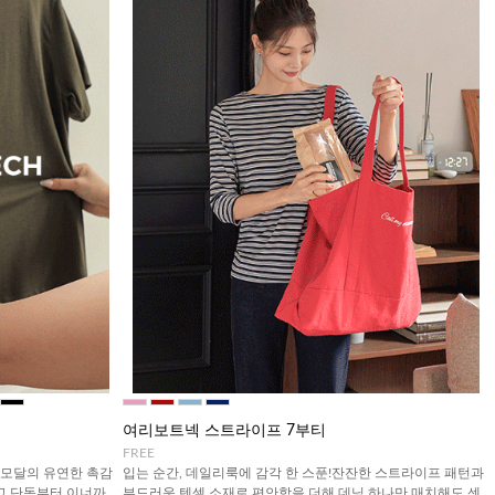
여리보트넥 스트라이프 7부티
FREE
!모달의 유연한 촉감
입는 순간, 데일리룩에 감각 한 스푼!잔잔한 스트라이프 패턴과
고 단독부터 이너까
부드러운 텐셀 소재로 편안함을 더해 데님 하나만 매치해도 센