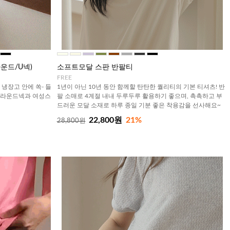
운드/U넥)
소프트모달 스판 반팔티
FREE
냉장고 안에 쏙- 들
1년이 아닌 10년 동안 함께할 탄탄한 퀄리티의 기본 티셔츠! 반
한 라운드넥과 여성스
팔 소매로 4계절 내내 두루두루 활용하기 좋으며, 촉촉하고 부
드러운 모달 소재로 하루 종일 기분 좋은 착용감을 선사해요~
22,800원
21%
28,800원