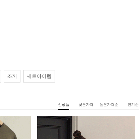
조끼
세트아이템
신상품
낮은가격
높은가격순
인기순