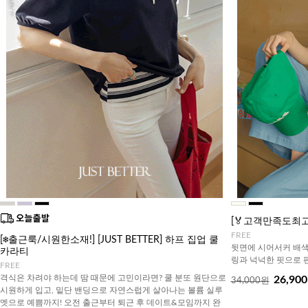
[🏅고객만족도최
FREE
[❄️출근룩/시원한소재!] [JUST BETTER] 하프 집업 쿨
뒷면에 시어서커 배색
카라티
링과 넉넉한 핏으로 
FREE
격식은 차려야 하는데 땀 때문에 고민이라면? 쿨 분또 원단으로
26,90
34,000원
시원하게 입고, 밑단 밴딩으로 자연스럽게 살아나는 볼륨 실루
엣으로 예쁨까지! 오전 출근부터 퇴근 후 데이트&모임까지 완