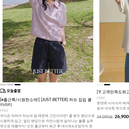
[🏅고객만족도최
FREE
[❄️출근룩/시원한소재!] [JUST BETTER] 하프 집업 쿨
뒷면에 시어서커 배색
카라티
링과 넉넉한 핏으로 
FREE
격식은 차려야 하는데 땀 때문에 고민이라면? 쿨 분또 원단으로
26,90
34,000원
시원하게 입고, 밑단 밴딩으로 자연스럽게 살아나는 볼륨 실루
엣으로 예쁨까지! 오전 출근부터 퇴근 후 데이트&모임까지 완