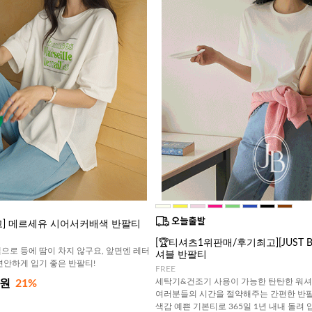
고] 메르세유 시어서커배색 반팔티
[🏆티셔츠1위판매/후기최고][JUST BE
으로 등에 땀이 차지 않구요, 앞면엔 레터
셔블 반팔티
편안하게 입기 좋은 반팔티!
FREE
세탁기&건조기 사용이 가능한 탄탄한 워셔
0원
21%
여러분들의 시간을 절약해주는 간편한 반팔
색감 예쁜 기본티로 365일 1년 내내 돌려 