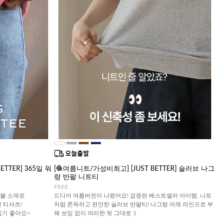
TTER] 365일 워
[🧶여름니트/가성비최고] [JUST BETTER] 슬러브 나그
랑 반팔 니트티
FREE
블 소재로
드디어 여름버전이 나왔어요! 검증된 베스트셀러 아이템, 니트
 티셔츠!
처럼 쫀득하고 편안한 슬러브 반팔티! 나그랑 어깨 라인으로 부
입기 좋아요~
해 보임 없이 여리한 핏 그대로 :)