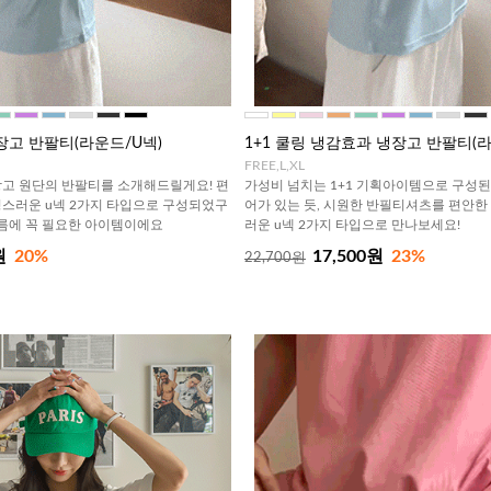
장고 반팔티(라운드/U넥)
1+1 쿨링 냉감효과 냉장고 반팔티(라
FREE,L,XL
고 원단의 반팔티를 소개해드릴게요! 편
가성비 넘치는 1+1 기획아이템으로 구성된 
스러운 u넥 2가지 타입으로 구성되었구
어가 있는 듯, 시원한 반필티셔츠를 편안
여름에 꼭 필요한 아이템이에요
러운 u넥 2가지 타입으로 만나보세요!
원
20%
17,500원
23%
22,700원