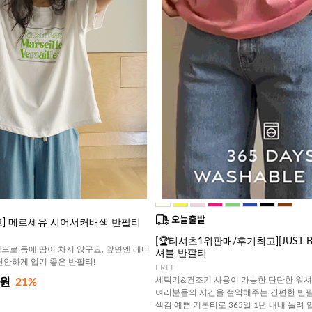
고] 메르세유 시어서커배색 반팔티
[🏆티셔츠1위판매/후기최고][JUST BE
으로 등에 땀이 차지 않구요, 앞면엔 레터
셔블 반팔티
편안하게 입기 좋은 반팔티!
FREE
세탁기&건조기 사용이 가능한 탄탄한 워셔
0원
21%
여러분들의 시간을 절약해주는 간편한 반팔
색감 예쁜 기본티로 365일 1년 내내 돌려 