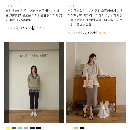
FREE
FREE
슬림한 라인감으로 여성스러운 골지니트에
단정한데 분위기까지 챙긴 오픈카라 가디건!
요! 카라넥과 반오픈 디자인으로 깔끔하게 입
잔잔한 골지 짜임이 바디라인을 슬림하게 잡
기 좋은 아이템이에요~
아주고 은은하게 열린 넥라인이 여성스러운
분위기를 살려줘요
32,400원
26,900원
17%
37,600원
29,800원
21%