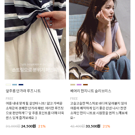
앞주름 단가라 루즈 니트
베어리 한지니트 슬리브리스
FREE
FREE
여름 내내 찾게 될 살안타 니트! 얇고 가벼운
고슬고슬한 텍스처로 바디에 달라붙지 않아
소재감에 경쾌한 단가라 패턴, 여리한 루즈핏
여름에 쾌적하게 입기 좋은 린넨 나시! 천연
으로 편안하게♡ 앞 주름 포인트를 더해 더욱
소재인 한지 니트로 시원함을 먼저 느껴보세
센스 있게 즐겨보세요 :)
요~
31,000원
24,500원
21%
42,400원
33,500원
21%