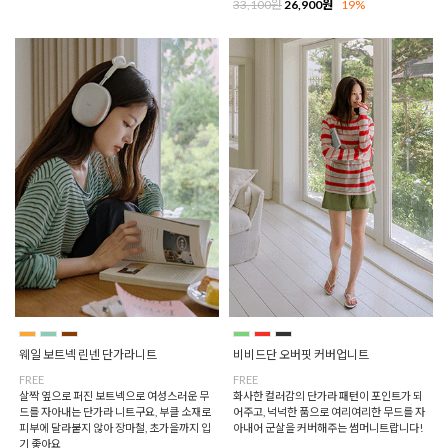
33,100원
26,900원
19%
웨일 보트넥 린넨 단가라니트
비비드단 오버핏 커버업니트
FREE
FREE
살짝 옆으로 퍼진 보트넥으로 여성스러운 무
화사한 컬러감의 단가라 패턴이 포인트가 되
드를 자아내는 단가라 니트구요, 부클 소재로
어주고, 넉넉한 품으로 여리여리한 무드를 자
피부에 달라붙지 않아 장마철, 초가을까지 입
아내어 군살을 커버해주는 썸머니트랍니다!
기 좋아요