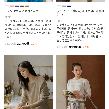
여리핏 보트넥 펀칭 긴팔니트
[👕고민말고/여름딱] 에딘 트임카라 줄지
린넨니트
FREE
FREE
은은한 펀칭 디테일이 더해져 시원하고 여리
이것저것 고민 말고, 여름 니트는 딱 이 걸로
한 무드를 완성해 주는 니트! 여유로운 루즈핏
끝내세요! 몸에 붙지 않는 고슬한 린넨 소재와
과 긴팔 디자인으로 한여름에도 부담 없이 걸
클래식한 줄지 패턴의 완벽한 조화로 한여름
치기 좋아, 실내외에서 활용도 높은 아이템이
에도 끈적임 없이 가장 시원하고 세련된 스타
에요~
일을 연출할 수 있어요~
28,000원
22,700원
19%
42,800원
33,900원
21%