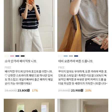
소이 단가라 베이직핏 니트
데비 오픈카라 버튼 드롭니트
FREE
FREE
베이직한 무드에 단가라 포인트를 더한 니트
꾸미지 않아도 우아하게, 오픈 카라에 버튼 포
♡ 산뜻한 스트라이프 패턴으로 하나만 입어
인트로 스타일 끝! 촉촉한 리오셀 100%의 독
도 멋스럽고, 데일리룩부터 출근 룩까지 매일
보적인 쾌적함과 부유방 완벽 커버의 드롭 숄
손이 가는 아이템이에요!
더로 무심한 듯 세련미가 가득한 니트랍니다~
28,600원
23,800원
17%
29,800원
23,900원
20%