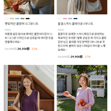
햇빛차단 쿨썸머 나그랑니트
물결스카시 쿨레이온 5부니트
FREE
FREE
여름용 얇은 원사로 짜여진 쿨한 터치감의 니
물결치듯 섬세한 스카시 짜임으로 완성하는
트! 나그랑 디자인으로 입었을 때 여리한 핏을
독보적인 우아함! 팔뚝 군살은 쏙 가리고 쿨링
연출해드려요~
감만 남긴 올여름 가장 완벽한 5부 니트로 추
천드리며, 뻔하지 않은 디테일의 차이를 느껴
31,000원
24,500원
21%
보세요~
36,000원
29,900원
17%