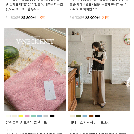
넨 소재로 쾌적함을 더했으며, 내추럴한 루즈
오픈 카라넥으로 세련된 무드가 완성되는 '머
핏으로 여리여리한 무드~
스트 해브 아이템'*_*
31,800원
25,800원
19%
36,500원
28,900원
21%
숨쉬는 린넨 브이넥 반팔니트
레디이 스카시짜임 니트조끼
FREE
FREE