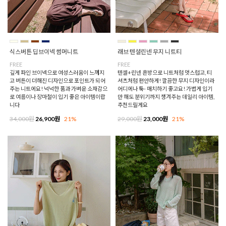
식스버튼 딥브이넥 썸머니트
래브 텐셜린넨 무지 니트티
FREE
FREE
깊게 파인 브이넥으로 여성스러움이 느껴지
텐셀+린넨 혼방으로 니트처럼 멋스럽고, 티
고 버튼이 더해진 디자인으로 포인트가 되어
셔츠처럼 편안하게! 깔끔한 무지 디자인이라
주는 니트에요! 넉넉한 품과 가벼운 소재감으
어디에나 툭- 매치하기 좋고요! 가볍게 입기
로 여름이나 장마철이 입기 좋은 아이템이랍
만 해도 분위기까지 챙겨주는 데일리 아이템,
니다
추천드릴게요
34,000원
26,900원
21%
29,000원
23,000원
21%