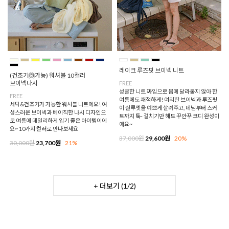
레이크 루즈핏 브이넥 니트
(건조기🙆가능) 워셔블 10컬러
브이넥나시
FREE
성글한 니트 짜임으로 몸에 달라붙지 않아 한
FREE
여름에도 쾌적하게! 여리한 브이넥과 루즈핏
세탁&건조기가 가능한 워셔블 니트에요! 여
이 실루엣을 예쁘게 살려주고, 데님부터 스커
성스러운 브이넥과 베이직한 나시 디자인으
트까지 툭- 걸치기만 해도 꾸안꾸 코디 완성이
로 여름에 데일리하게 입기 좋은 아이템이에
에요~
요~ 10가지 컬러로 만나보세요
37,000원
29,600원
20%
30,000원
23,700원
21%
+ 더보기 (
1
/
2
)