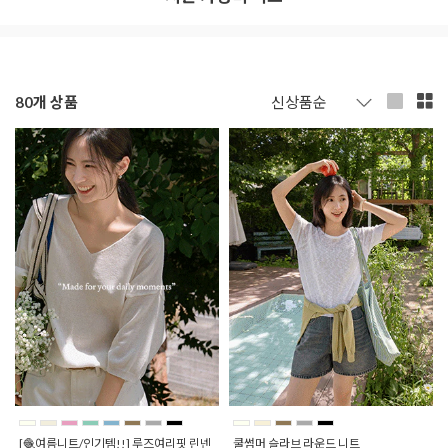
80
개 상품
[🧶여름니트/인기템!!] 루즈여리핏 린넨
쿨썸머 슬라브 라운드 니트