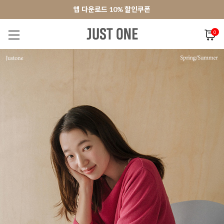
앱 다운로드 10% 할인쿠폰
앱 다운로드 10% 할인쿠폰
회원가입 쿠폰 3000원
회원가입 쿠폰 3000원
0
NEW 7%
BEST
오늘출발
MADE . J
상의
팬츠
아우