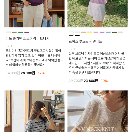
리느 홀가먼트 브이넥 니트나시
로하스 루즈핏 린넨니트
FREE
FREE
프리미엄 홀가먼트 가공법으로 시접이 없어
살짝 보트넥 디자인으로 여성스러우면서 골
편안하게 입기 좋고, 핏이 예쁜 니트 나시에
반 위로 떨어지는 세미 크롭 기장감이라 옷을
요! 목선이 예뻐 보이는 브이넥에 넉넉한 품으
내어입어도 자연스러운 니트에요! 넉넉한 핏
로 데일리로 착용하기 좋아요!
으로 군살을 커버해주어 여름에 시원하게 입
기 좋은 린넨 니트랍니다
34,000원
28,300원
17%
29,700원
23,800원
20%