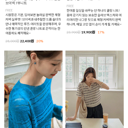
브이넥 7부니트
FREE
FREE
한여름 일상을 바꾸는 단 하나의 쿨링 니트!
시원함은 기본, 입어보면 놀라실 완벽한 체형
몸에 감기지 않는 보송한 슬라브 텍스처와 여
커버 실루엣! 브이넥과 내추럴한 드롭 숄더가
리여리한 나그랑 핏으로 체형 커버까지 완벽
만나 매력적인 루즈-여리핏을 완성해주며, 우
하니까, 매일 고민 없이 손이 가게 될 거예요~
수한 통기성의 린넨 혼방 니트로 끈적이는 한
23,900원
19,900원
17%
여름에도 쾌적해요~
28,000원
22,400원
20%