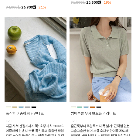
31,800원
25,800원
19%
34,000원
26,900원
21%
폭신한 이중하찌 린넨니트
썸머부클 무지 반오픈 카라니트
FREE
FREE
지금 사서 간절기까지 쭉! 소장 가치 200%의
출근룩부터 주말룩까지 폭 넓게! 끈적임 없는
이중하찌 린넨 니트♥ 폭신하고 촘촘한 짜임
고슬고슬한 썸머 부클 소재로 한여름에도 쾌
으로 늘어짐을 줄여주는 이중 하찌 짜임에 린
적하며, 부해 보임 없는 데일리 핏과 단정한 반