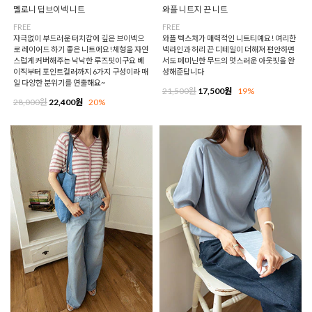
멜로니 딥브이넥 니트
와플 니트지 끈 니트
FREE
FREE
자극없이 부드러운 터치감에 깊은 브이넥으
와플 텍스처가 매력적인 니트티예요! 여리한
로 레이어드 하기 좋은 니트에요!체형을 자연
넥라인과 허리 끈 디테일이 더해져 편안하면
스럽게 커버해주는 낙낙한 루즈핏이구요 베
서도 페미닌한 무드의 멋스러운 아웃핏을 완
이직부터 포인트컬러까지 6가지 구성이라 매
성해준답니다
일 다양한 분위기를 연출해요~
21,500원
17,500원
19%
28,000원
22,400원
20%