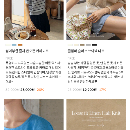
썸머부클 줄지 반오픈 카라니트
쿨썸머 슬라브 브이넥 니트
FREE
FREE
폭염에도 끄떡없는 고슬고슬한 여름 텍스처!
솔솔 부는 바람을 입은 듯, 안 입은 듯 가벼운
경쾌한 스트라이프와 오픈 카라로 매일 입어
시원함! 비침마저 은은하고 고급스러운 여유
도 트렌디한 스타일이 연출되며, 단정함과 청
핏 슬라브 니트구요~ 팔뚝살을 가려주는 5부
량함을 모두 잡은 독보적인 니트로 추천해 드
소매와 시원한 브이넥으로 매일 고민 없는 데
려요~
일리룩을 완성하세요♥
35,000원
28,000원
20%
23,900원
19,900원
17%