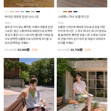
바이린 여유핏 린넨 나시니트
스테파니 자수 부클가디건
FREE
FREE
몸에 감기지 않는 쾌적함, 이래서 여름엔 린넨
심플한 디자인에 레터링 자수로 감성을 더한
니트죠! 둥근 스퀘어넥과 여유핏으로 담백하
브이넥 가디건! 그 자수 하나가 코디의 완성도
게 입기 좋은 나시 니트이며, 별다른 디테일 없
를 높여주며, 쾌적한 부클 니트 소재로 지금부
이도 완벽한 심플함으로 다양하게 코디할 수
터 간절기까지 손이 자주 갈 데일리 아우터가
있어 만족하실 거예요~
되어줄 거예요~
29,000원
23,000원
21%
42,600원
33,700원
21%