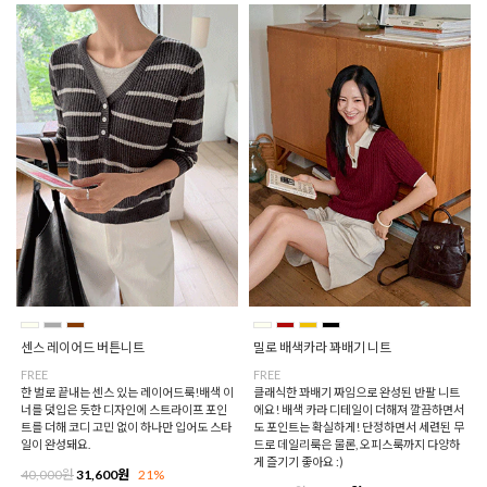
센스 레이어드 버튼니트
밀로 배색카라 꽈배기 니트
FREE
FREE
한 벌로 끝내는 센스 있는 레이어드룩!배색 이
클래식한 꽈배기 짜임으로 완성된 반팔 니트
너를 덧입은 듯한 디자인에 스트라이프 포인
에요! 배색 카라 디테일이 더해져 깔끔하면서
트를 더해 코디 고민 없이 하나만 입어도 스타
도 포인트는 확실하게! 단정하면서 세련된 무
일이 완성돼요.
드로 데일리룩은 물론, 오피스룩까지 다양하
게 즐기기 좋아요 :)
40,000원
31,600원
21%