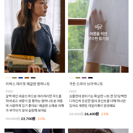
리버스 여리핏 래글런 썸머니트
가든 드라이 브이넥니트
FREE
FREE
살짝 파인 라운드넥으로 여리여리한 무드를
심플한데 분위기는 확실한 니트 한 장!담백한
자아내고, 바람이 잘 통하는 썸머니트로 여름
디자인에 은은한 컬러 포인트를 더해 하나만
에 시원하게 입기 좋아요! 래글런 소매로 어깨
입어도 세련된 데일리룩이 완성돼요
가 부각되지 않아 슬림해 보여요
33,600원
26,600원
21%
30,000원
23,700원
21%