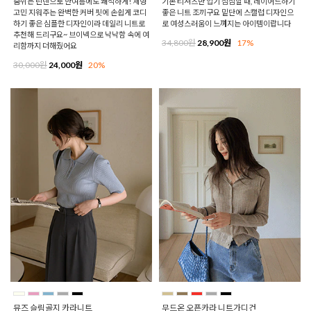
숨쉬는 린넨으로 한여름에도 쾌적하게! 체형
기본 티셔츠만 입기 심심할 때, 레이어드하기
고민 지워주는 완벽한 커버 핏에 손쉽게 코디
좋은 니트 조끼구요 밑단에 스캘럽 디자인으
하기 좋은 심플한 디자인이라 데일리 니트로
로 여성스러움이 느껴지는 아이템이랍니다
추천해 드리구요~ 브이넥으로 낙낙함 속에 여
34,800원
28,900원
17%
리함까지 더해줬어요
30,000원
24,000원
20%
뮤즈 슬림골지 카라니트
무드온 오픈카라 니트가디건