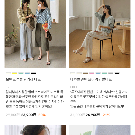
모먼트 부클 단가라 니트
내추럴 린넨 브이넥 긴팔니트
FREE
FREE
컬러부터 시원한 썸머 스트라이프 니트♥ 톡
'루즈여리핏 린넨 브이넥 7부니트' 긴팔VER.
톡한 패턴과 산뜻한 짜임으로 포인트 UP! 바
여유로운 루즈핏이 여리한 실루엣을 완성해
람 솔솔 통하는 여름 소재에 긴팔 디자인이라
주며
햇빛 걱정 없이 가볍게 입기 좋아요!
입는 순간 내추럴한 분위기가 살아나요♥
29,800원
23,900원
20%
34,000원
26,900원
21%