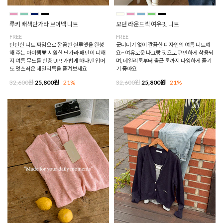
루키 배색단가라 브이넥 니트
모던 라운드넥 여유핏 니트
FREE
FREE
탄탄한 니트 짜임으로 깔끔한 실루엣을 완성
군더더기 없이 깔끔한 디자인의 여름 니트예
해 주는 아이템♥ 시원한 단가라 패턴이 더해
요~ 여유로운 나그랑 핏으로 편안하게 착용되
져 여름 무드를 한층 UP! 가볍게 하나만 입어
며, 데일리룩부터 출근 룩까지 다양하게 즐기
도 멋스러운 데일리룩을 즐겨보세요
기 좋아요
32,600원
25,800원
21%
32,600원
25,800원
21%