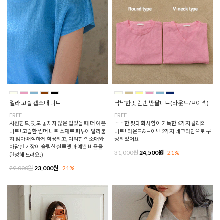
엘라 고슬 캡소매 니트
낙낙한핏 린넨 반팔니트(라운드/브이넥)
FREE
FREE
시원함도, 핏도 놓치지 않은 입었을 때 더 예쁜
낙낙한 핏과 화사함이 가득한 6가지 컬러의
니트! 고슬한 썸머 니트 소재로 피부에 달라붙
니트! 라운드&브이넥 2가지 네크라인으로 구
지 않아 쾌적하게 착용되고, 여리한 캡소매와
성되었어요
아담한 기장이 슬림한 실루엣과 예쁜 비율을
31,000원
24,500원
21%
완성해 드려요:)
29,000원
23,000원
21%