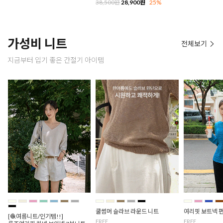
38,500원
28,900원
25%
가성비 니트
전체보기
지금부터 입기 좋은 간절기 아이템
쿨썸머 슬라브 라운드 니트
여리핏 보트넥 
[🧶여름니트/인기템!!]
FREE
FREE