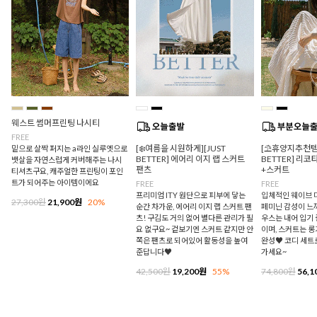
웨스트 썸머프린팅 나시티
FREE
[❄️여름을 시원하게][JUST
[⛱️휴양지추천템/
밑으로 살짝 퍼지는 a라인 실루엣으로
BETTER] 에어리 이지 랩 스커트
BETTER] 리
뱃살을 자연스럽게 커버해주는 나시
팬츠
+스커트
티셔츠구요, 캐주얼한 프린팅이 포인
트가 되어주는 아이템이에요
FREE
FREE
프리미엄 ITY 원단으로 피부에 닿는
입체적인 웨이브 
27,300원
21,900원
20%
순간 차가운, 에어리 이지 랩 스커트 팬
페미닌 감성이 느
츠! 구김도 거의 없어 별다른 관리가 필
우스는 내어 입기
요 없구요~ 겉보기엔 스커트 같지만 안
이며, 스커트는 
쪽은 팬츠로 되어있어 활동성을 높여
완성♥ 코디 세트
준답니다♥
가세요~
42,500원
19,200원
55%
74,800원
56,1