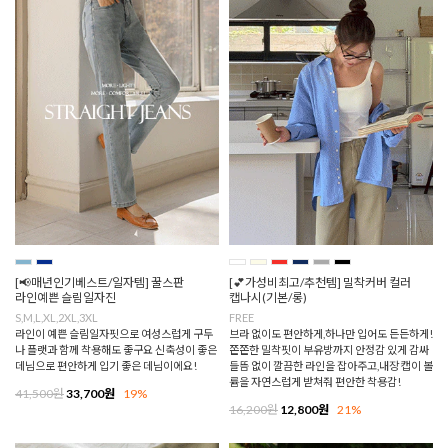
[📢매년인기베스트/일자템] 꿀스판
[💕가성비최고/추천템] 밀착커버 컬러
라인예쁜 슬림일자진
캡나시(기본/롱)
S,M,L,XL,2XL,3XL
FREE
라인이 예쁜 슬림일자핏으로 여성스럽게 구두
브라 없이도 편안하게,하나만 입어도 든든하게!
나 플랫과 함께 착용해도 좋구요 신축성이 좋은
쫀쫀한 밀착핏이 부유방까지 안정감 있게 감싸
데님으로 편안하게 입기 좋은 데님이에요!
들뜸 없이 깔끔한 라인을 잡아주고,내장 캡이 볼
륨을 자연스럽게 받쳐줘 편안한 착용감!
41,500원
33,700원
19%
16,200원
12,800원
21%