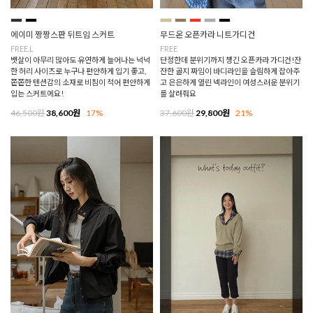
에이미 짱짱스판 뒤트임 스커트
무드온 오픈카라 니트가디건
FREE,L
FREE
뱃살이 아무리 많아도 유연하게 늘어나는 넉넉
단정한데 분위기까지 챙긴 오픈카라 가디건!잔
한 허리 사이즈로 누구나 편안하게 입기 좋고,
잔한 골지 짜임이 바디라인을 슬림하게 잡아주
쫀쫀한 텐션감의 소재로 비침이 적어 편안하게
고 은은하게 열린 넥라인이 여성스러운 분위기
입는 스커트에요!
를 살려줘요
46,500원
38,600원
17%
37,600원
29,800원
21%