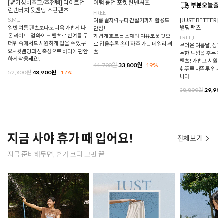
[💕가성비최고/추천템] 라이트업
어텀 롤업 포켓 린넨셔츠
린넨터치 뒷밴딩 스판팬츠
FREE
S,M,L
[JUST BETTE
여름 끝자락부터 간절기까지 활용도
밴딩팬츠
일반 여름 팬츠보다도 더욱 가볍게 나
만점!
온 라이트-업 와이드 팬츠로 한여름 무
가볍게 흐르는 소재와 여유로운 핏으
FREE,L
더위 속에서도 시원하게 입을 수 있구
로 입을수록 손이 자주 가는 데일리 셔
무더운 여름날, 
요~ 뒷밴딩과 신축성으로 바디에 편안
츠
듯한 느낌을 주는
하게 착용돼요!
팬츠! 가볍고 시
41,700원
33,800원
19%
휘뚜루 마뚜루 입
52,800원
43,900원
17%
니다
38,800원
29,9
지금 사야 휴가 때 입어요!
전체보기
지금 준비해두면, 휴가 코디 고민 끝