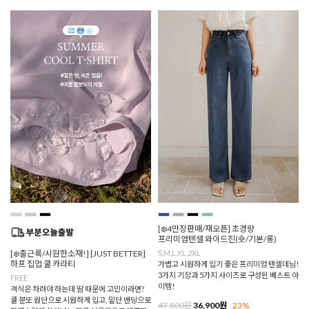
[❄️4만장판매/재오픈] 초경량
프리미엄텐셀 와이드진(숏/기본/롱)
[❄️출근룩/시원한소재!] [JUST BETTER]
S,M,L,XL,2XL
하프 집업 쿨 카라티
가볍고 시원하게 입기 좋은 프리미엄 텐셀데님!
3가지 기장과 5가지 사이즈로 구성된 베스트 아
FREE
이템!
격식은 차려야 하는데 땀 때문에 고민이라면?
쿨 분또 원단으로 시원하게 입고, 밑단 밴딩으로
47,800원
36,900원
23%