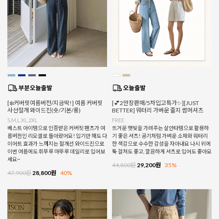
[❄️커버핏여름버전/지금딱!] 여름 커버핏
[💕2만장판매/5차입고특가✨][JUST
사선절개 와이드진(숏/기본/롱)
BETTER] 워터리 가벼운 줄지 썸머셔츠
S,M,L,XL,2XL
FREE
베스트 아이템으로 인증받은 커버핏 팬츠가 여
뜨거운 햇빛을 가려주는 살안타템으로 활용하
름버전인 리오셀로 돌아왔어요! 입기만 해도 다
기 좋은 셔츠! 공기처럼 가벼운 소재와 워터리
이어트 효과가 느껴지는 절개선 와이드진으로
한 색감으로 수수한 감성을 자아내요 나시 위에
이번 여름에도 휘뚜루 마뚜루 데일리로 입어보
툭 걸쳐도 좋고, 깔끔하게 셔츠로 입어도 좋아요
세요~
44,800원
29,200원
35%
47,900원
28,800원
40%