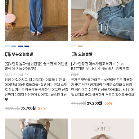
[🏆6만장돌파/쿨원단🏆] 꿀스판 에어텐셀
[💕2만장판매/5차입고특가✨][JUST
쿨링 와이드진(숏/롱)
BETTER] 워터리 가벼운 줄지 썸머셔츠
S,M,L,XL,2XL,3XL
FREE
점점 더 길어지고, 더 더워지는 여름을 위한 쿨
뜨거운 햇빛을 가려주는 살안타템으로 활용하
에어텐셀 데님! 후들후들~ 찰랑이는 텐셀 소재
기 좋은 셔츠! 공기처럼 가벼운 소재와 워터리
로 정말 가벼운 착용감을 선사하며, 쫀득한 신축
한 색감으로 수수한 감성을 자아내요 나시 위에
성까지 더해져 편안하게 입어지는 꿀스판 데님
툭 걸쳐도 좋고, 깔끔하게 셔츠로 입어도 좋아요
♥
44,800원
29,200원
35%
48,800원
35,700원
27%