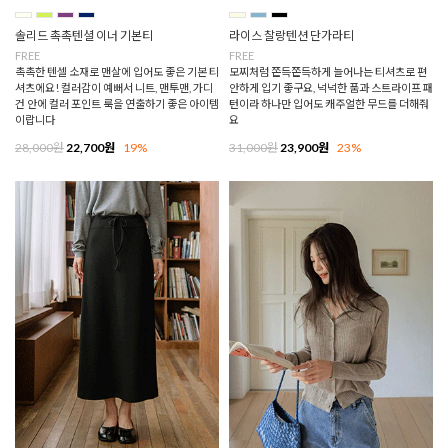
솔리드 촉촉텐셜 이너 기본티
라이스 찰랑텐션 단가라티
FREE
FREE
촉촉한 텐셀 소재로 맨살에 입어도 좋은 기본 티
모찌처럼 쫀득쫀득하게 늘어나는 티셔츠로 편
셔츠에요! 컬러감이 예뻐서 니트, 맨투맨, 가디
안하게 입기 좋구요, 넉넉한 품과 스트라이프 패
건 안에 컬러 포인트 룩을 연출하기 좋은 아이템
턴이라 하나만 입어도 캐주얼한 무드를 더해줘
이랍니다
요
28,000원
22,700원
19%
31,000원
23,900원
23%