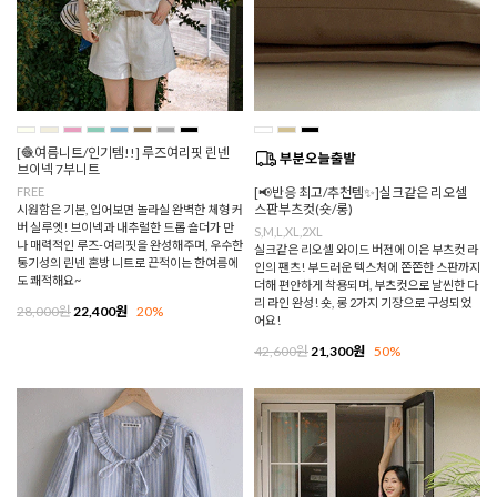
[🧶여름니트/인기템!!] 루즈여리핏 린넨
브이넥 7부니트
FREE
[📢반응 최고/추천템✨]실크같은 리오셀
스판부츠컷(숏/롱)
시원함은 기본, 입어보면 놀라실 완벽한 체형 커
버 실루엣! 브이넥과 내추럴한 드롭 숄더가 만
S,M,L,XL,2XL
나 매력적인 루즈-여리핏을 완성해주며, 우수한
실크같은 리오셀 와이드 버전에 이은 부츠컷 라
통기성의 린넨 혼방 니트로 끈적이는 한여름에
인의 팬츠! 부드러운 텍스처에 쫀쫀한 스판까지
도 쾌적해요~
더해 편안하게 착용되며, 부츠컷으로 날씬한 다
리 라인 완성! 숏, 롱 2가지 기장으로 구성되었
28,000원
22,400원
20%
어요!
42,600원
21,300원
50%