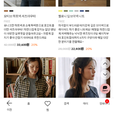
모티브 하프넥 셔츠아우터
멜로니 딥브이넥 니트
FREE
FREE
유니크한 하프넥과 소매 투버튼으로 포인트를
자극없이 부드러운 터치감에 깊은 브이넥으로
더한 셔츠아우터! 자연스럽게 잡히는 밑단 밴딩
레이어드 하기 좋은 니트에요!체형을 자연스럽
이 아방한 실루엣을 만들어주고요~ 가볍게 걸
게 커버해주는 낙낙한 루즈핏이구요 베이직부
치기 좋아 간절기 아우터로 추천드려요
터 포인트컬러까지 6가지 구성이라 매일 다양
한 분위기를 연출해요~
42,000원
33,600원
20%
28,000원
22,400원
20%
0
홈
검색
마이
장바구니
이전
찜