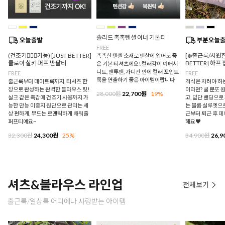
솔리드 촉촉텐셜 이너 기본티
FREE
(건조기🙆🏻‍♀️가능) [JUST BETTER]
[❄️출근룩/시원한
촉촉한 텐셀 소재로 맨살에 입어도 좋
클로이 실키 퍼프 반팔티
BETTER] 하프
은 기본 티셔츠에요! 컬러감이 예뻐서
니트, 맨투맨, 가디건 안에 컬러 포인트
FREE
FREE
룩을 연출하기 좋은 아이템이랍니다
출근룩부터 데이트룩까지, 티셔츠 한
격식은 차려야 하
장으로 완성하는 완벽한 블라우스 핏!
이라면? 쿨 분또 
28,000원
22,700원
19%
실크 같은 촉감에 건조기 사용까지 가
고, 밑단 밴딩으
능한 만능 이중지 원단으로 관리는 세
는 볼륨 실루엣으로
상 편하게, 무드는 로맨틱하게 채워줄
근부터 퇴근 후 
퍼프티예요~
해요♥
32,300원
24,300원
25%
34,900원
26,9
셔츠&블라우스 라인업
전체보기
출근룩/일상룩 어디에나 사랑받는 아이템