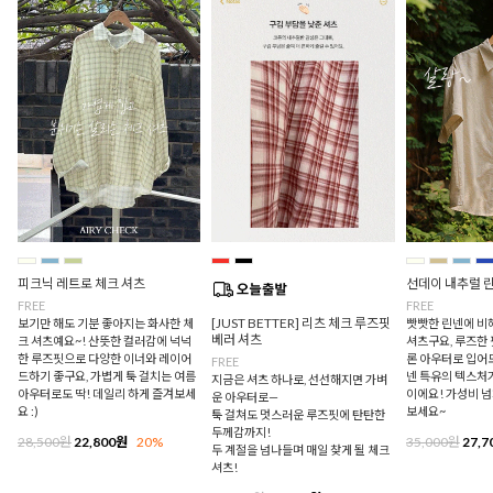
피크닉 레트로 체크 셔츠
선데이 내추럴 
FREE
FREE
[JUST BETTER] 리츠 체크 루즈핏
보기만 해도 기분 좋아지는 화사한 체
빳빳한 린넨에 비
베러 셔츠
크 셔츠예요~! 산뜻한 컬러감에 넉넉
셔츠구요, 루즈한
한 루즈핏으로 다양한 이너와 레이어
론 아우터로 입어
FREE
드하기 좋구요, 가볍게 툭 걸치는 여름
넨 특유의 텍스처
지금은 셔츠 하나로, 선선해지면 가벼
아우터로도 딱! 데일리 하게 즐겨보세
이에요! 가성비 
운 아우터로—
요 :)
보세요~
툭 걸쳐도 멋스러운 루즈핏에 탄탄한
두께감까지!
28,500원
22,800원
20%
35,000원
27,7
두 계절을 넘나들며 매일 찾게 될 체크
셔츠!