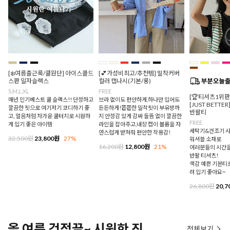
[❄️여름출근룩/쿨원단] 아이스콜드
[💕가성비최고/추천템] 밀착커버
스판 일자슬랙스
컬러 캡나시(기본/롱)
S,M,L,XL
FREE
[🏆티셔츠1위
매년 인기베스트 쿨 슬랙스!! 단정하고
브라 없이도 편안하게,하나만 입어도
[JUST BETTE
깔끔한 핏으로 여기저기 코디하기 좋
든든하게!쫀쫀한 밀착핏이 부유방까
반팔티
고, 얼음처럼 차가운 쿨터치로 시원하
지 안정감 있게 감싸 들뜸 없이 깔끔한
FREE
게 입기 좋은 아이템
라인을 잡아주고,내장 캡이 볼륨을 자
세탁기&건조기 사
연스럽게 받쳐줘 편안한 착용감!
32,500원
23,800원
27%
워셔블 소재로
16,200원
12,800원
21%
여러분들의 시간을
반팔 티셔츠!
색감 예쁜 기본티로
려 입기 좋아요~
26,800원
20,7
올 여름 걱정끝~ 시원한 진
전체보기