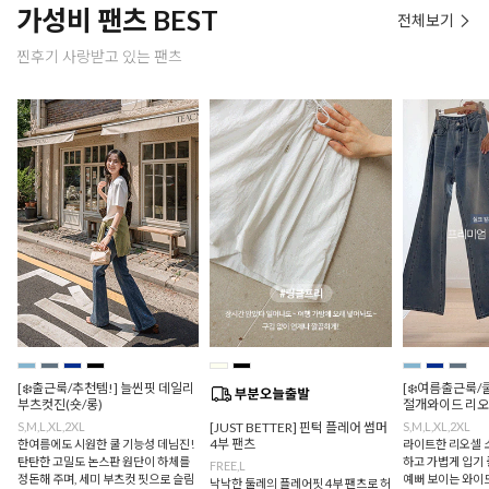
가성비 팬츠 BEST
전체보기
찐후기 사랑받고 있는 팬츠
[❄️출근룩/추천템!] 늘씬핏 데일리
[❄️여름출근룩/
부츠컷진(숏/롱)
절개와이드 리오
S,M,L,XL,2XL
[JUST BETTER] 핀턱 플레어 썸머
S,M,L,XL,2XL
4부 팬츠
한여름에도 시원한 쿨 기능성 데님진!
라이트한 리오셀 
탄탄한 고밀도 논스판 원단이 하체를
하고 가볍게 입기 
FREE,L
정돈해 주며, 세미 부츠컷 핏으로 슬림
예뻐 보이는 와이드
낙낙한 둘레의 플레어핏 4부 팬츠로 허