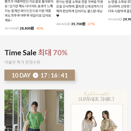
팬츠가 여름버전인 리오셀로 돌아왔어
랑이는 텐셀 소재로 정말 가벼운 착용
는 텐셀 소재로 
요! 입기만 해도 다이어트 효과가 느껴
감을 선사하며, 쫀득한 신축성까지 더
선사하며, 산뜻한 
지는 절개선 와이드진으로 이번 여름
해져 편안하게 입어지는 꿀스판 데님
더욱 시원하게 즐
에도 휘뚜루 마뚜루 데일리로 입어보
♥
39,800원
29,9
세요~
48,800원
35,700원
27%
47,900원
28,800원
40%
Time Sale
최대 70%
아울렛 특가 한정수량
10
DAY
17
:
16
:
36