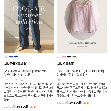
[💕4만장돌파/쿨원단✨] 쿨에어 텐셀
[📢인기최고/4차입고] [JUST BETTER]
뒷밴딩 와이드진(숏/롱)
여리여리 플랫 끈블라우스
S,M,L,XL,2XL,3XL
FREE
점점 더 길어지고, 더 더워지는 여름을 위한 쿨
생활 구김이 적은 소재감에 하늘~하늘한 텍스
에어텐셀 데님! 후들후들~ 찰랑이는 텐셀 소재
처로 러블리한 무드를 자아내는 블라우스에요!
로 정말 가벼운 착용감을 선사하며, 낙낙한 와이
끈과 브이넥 디자인이라 내 마음대로 연출 가능
드 핏으로 차르르하게 떨어지는 실루엣이 예뻐
하구요, 3가지 컬러로 구성되었답니다
요♥
38,700원
29,800원
23%
50,400원
36,800원
27%