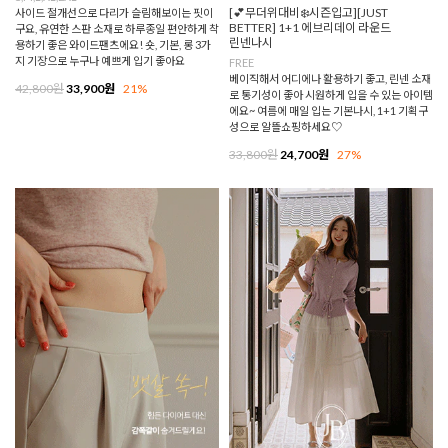
[💕무더위대비❄️시즌입고][JUST
사이드 절개선으로 다리가 슬림해보이는 핏이
BETTER] 1+1 에브리데이 라운드
구요, 유연한 스판 소재로 하루종일 편안하게 착
린넨나시
용하기 좋은 와이드팬츠에요! 숏, 기본, 롱 3가
지 기장으로 누구나 예쁘게 입기 좋아요
FREE
베이직해서 어디에나 활용하기 좋고, 린넨 소재
42,800원
33,900원
21%
로 통기성이 좋아 시원하게 입을 수 있는 아이템
에요~ 여름에 매일 입는 기본나시, 1+1 기획구
성으로 알뜰쇼핑하세요♡
33,800원
24,700원
27%