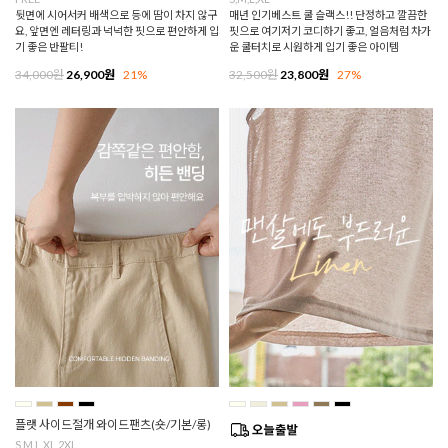
뒷면에 시어서커 배색으로 등에 땀이 차지 않구
매년 인기베스트 쿨 슬랙스!! 단정하고 깔끔한
요, 앞면엔 레터링과 넉넉한 핏으로 편안하게 입
핏으로 여기저기 코디하기 좋고, 얼음처럼 차가
기 좋은 반팔티!
운 쿨터치로 시원하게 입기 좋은 아이템
34,000원
26,900원
21%
32,500원
23,800원
27%
플랫 사이드절개 와이드팬츠(숏/기본/롱)
S,M,L,XL,2XL