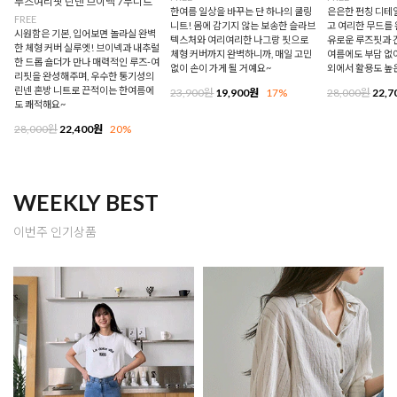
루즈여리핏 린넨 브이넥 7부니트
한여름 일상을 바꾸는 단 하나의 쿨링
은은한 펀칭 디테
FREE
니트! 몸에 감기지 않는 보송한 슬라브
고 여리한 무드를 
시원함은 기본, 입어보면 놀라실 완벽
텍스처와 여리여리한 나그랑 핏으로
유로운 루즈핏과 
한 체형 커버 실루엣! 브이넥과 내추럴
체형 커버까지 완벽하니까, 매일 고민
여름에도 부담 없이
한 드롭 숄더가 만나 매력적인 루즈-여
없이 손이 가게 될 거예요~
외에서 활용도 높
리핏을 완성해주며, 우수한 통기성의
린넨 혼방 니트로 끈적이는 한여름에
23,900원
19,900원
17%
28,000원
22,7
도 쾌적해요~
28,000원
22,400원
20%
WEEKLY BEST
이번주 인기상품