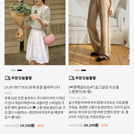
[JUST BETTER] 로제 링클 블라우스티
[📢판매급상승💕] 실크같은 리오셀
스판팬츠(숏/롱)
FREE
S,M,L,XL,2XL
갖춰 입은 듯한 블라우스 무드와 티셔츠 디자인
실크처럼 피부에 부드럽게 다가오는 리오셀 팬
이 만나 데일리하면서도 러블리한 스타일링 가
츠에요, 유연한 스판으로 편안하고, 다리가 길어
능한 제작 블라우스티♥ 스판 엠보 원단으로 구
보이는 핏이라 입기만 하면 인생핏 완성! 숏, 롱
김 없이 시원하고~ 편안하여 꾸안꾸로 예쁘게
2가지 기장으로 구성되었답니다
입기 좋아요!
44,000원
24,200원
45%
32,500원
19,500원
40%