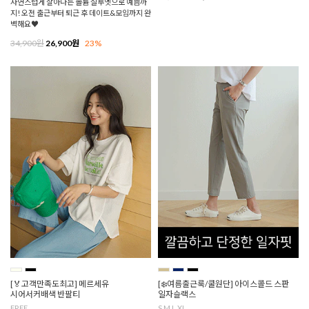
자연스럽게 살아나는 볼륨 실루엣으로 예쁨까
지! 오전 출근부터 퇴근 후 데이트&모임까지 완
벽해요♥
34,900원
26,900원
23%
[🏅고객만족도최고] 메르세유
[❄️여름출근룩/쿨원단] 아이스콜드 스판
시어서커배색 반팔티
일자슬랙스
FREE
S,M,L,XL