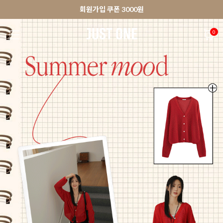
🚀오늘출발상품 당일발송 배송중
앱 다운로드 10% 할인쿠폰
앱 다운로드 10% 할인쿠폰
회원가입 쿠폰 3000원
0
NEW 7%
BEST
🚀오늘출발
MADE . J
상의
팬츠
아