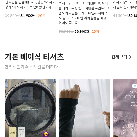
한 라인을 연출해줘요.폭넓은 2가지 기
가지 기장으로 구
벅지 라인이 여리여리해 보이며, 실버
장과 5가지 사이즈로 준비했답니다
게 골라 입기 좋아
컬러의 스트링 팁이 시원한 포인트! 고
밀도의 나일론 소재로 데일리 웨어로
39,800원
31,900원
20%
41,500원
32,8
도 좋고~ 스포티한 야외 활동할 때에
입어도 좋아요
50,500원
38,900원
23%
기본 베이직 티셔츠
전체보기
합리적인가격 스타일을 더하다