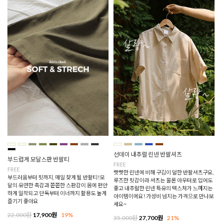
선데이 내추럴 린넨 반팔셔츠
부드럽게 모달스판 반팔티
FREE
FREE
빳빳한 린넨에 비해 구김이 덜한 반팔셔츠구요,
부드러움부터 핏까지, 매일 찾게 될 반팔티!모
루즈한 핏감이라 셔츠는 물론 아우터로 입어도
달의 유연한 촉감과 쫀쫀한 스판감이 몸에 편안
좋고 내추럴한 린넨 특유의 텍스처가 느껴지는
하게 밀착되고 단독부터 이너까지 활용도 높게
아이템이에요! 가성비 넘치는 가격으로 만나보
즐기기 좋아요
세요~
22,000원
17,900원
19%
35,000원
27,700원
21%