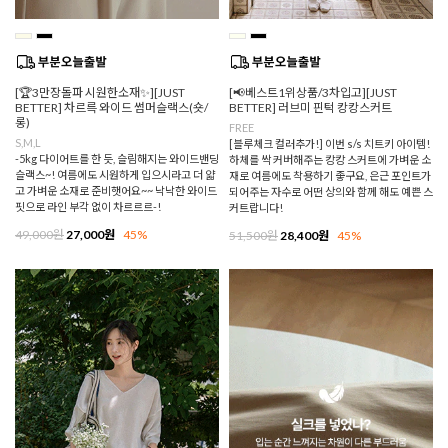
[🏆3만장돌파 시원한소재✨][JUST
[📢베스트1위상품/3차입고][JUST
BETTER] 차르륵 와이드 썸머슬랙스(숏/
BETTER] 러브미 핀턱 캉캉스커트
롱)
FREE
S,M,L
[블루체크 컬러추가!] 이번 s/s 치트키 아이템!
-5kg 다이어트를 한 듯, 슬림해지는 와이드밴딩
하체를 싹 커버해주는 캉캉 스커트에 가벼운 소
슬랙스~! 여름에도 시원하게 입으시라고 더 얇
재로 여름에도 착용하기 좋구요, 은근 포인트가
고 가벼운 소재로 준비햇어요~~ 낙낙한 와이드
되어주는 자수로 어떤 상의와 함께 해도 예쁜 스
핏으로 라인 부각 없이 차르르르-!
커트랍니다!
49,000원
27,000원
45%
51,500원
28,400원
45%