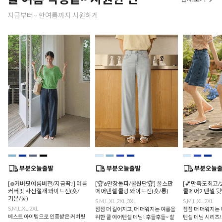
지금부터~ 한여름까지 시원하게
[❄️커버핏여름버전/지금딱!] 여름
[🏆6만장돌파/쿨원단🏆] 꿀스판
[💕만족도최고/
커버핏 사선절개 와이드진(숏/
에어텐셀 쿨링 와이드진(숏/롱)
쿨에어2 텐셀 
기본/롱)
S,M,L,XL,2XL,3XL
S,M,L,XL,2XL
S,M,L,XL,2XL
점점 더 길어지고, 더 더워지는 여름을
점점 더 더워지는 
베스트 아이템으로 인증받은 커버핏
위한 쿨 에어텐셀 데님! 후들후들~ 찰
텐셀 데님 시리즈!