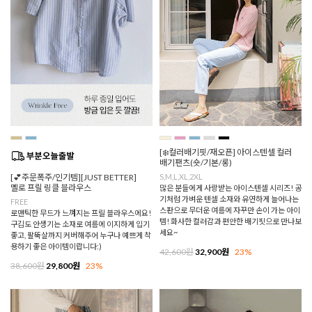
[❄️컬러배기핏/재오픈] 아이스텐셀 컬러
배기팬츠(숏/기본/롱)
[💕주문폭주/인기템][JUST BETTER]
S,M,L,XL,2XL
멜로 프릴 링클 블라우스
많은 분들에게 사랑받는 아이스텐셀 시리즈! 공
기처럼 가벼운 텐셀 소재와 유연하게 늘어나는
FREE
스판으로 무더운 여름에 자꾸만 손이 가는 아이
로맨틱한 무드가 느껴지는 프릴 블라우스에요!
템! 화사한 컬러감과 편안한 배기핏으로 만나보
구김도 안생기는 소재로 여름에 이지하게 입기
세요~
좋고, 팔뚝살까지 커버해주어 누구나 예쁘게 착
용하기 좋은 아이템이랍니다:)
42,600원
32,900원
23%
38,600원
29,800원
23%