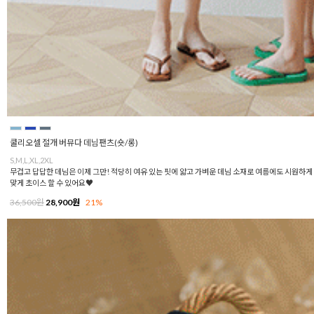
쿨리오셀 절개 버뮤다 데님팬츠(숏/롱)
S,M,L,XL,2XL
무겁고 답답한 데님은 이제 그만! 적당히 여유 있는 핏에 얇고 가벼운 데님 소재로 여름에도 시원하게 
맞게 초이스 할 수 있어요♥
36,500원
28,900원
21%