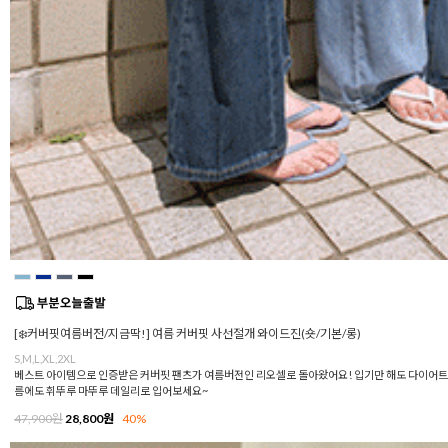
[❄️커버핏여름버전/지금딱!] 여름 커버핏 사선절개 와이드진(숏/기본/롱)
S,M,L,XL,2XL
베스트 아이템으로 인증받은 커버핏 팬츠가 여름버전인 리오셀로 돌아왔어요! 입기만 해도 다이어트
름에도 휘뚜루 마뚜루 데일리로 입어보세요~
47,900원
28,800원
40%