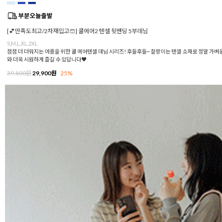
[💕만족도최고/2차재입고🩳] 쿨에어2 텐셀 뒷밴딩 5부데님
S,M,L,XL,2XL
점점 더 더워지는 여름을 위한 쿨 에어텐셀 데님 시리즈! 후들후들~ 찰랑이는 텐셀 소재로 정말 가벼
와 더욱 시원하게 즐길 수 있답니다♥
39,800원
29,900원
25%