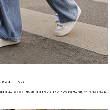
쿨링 와이드진(숏/롱)
에어텐셀 데님! 후들후들~ 찰랑이는 텐셀 소재로 정말 가벼운 착용감을 선사하며, 쫀득한 신축성까지 더