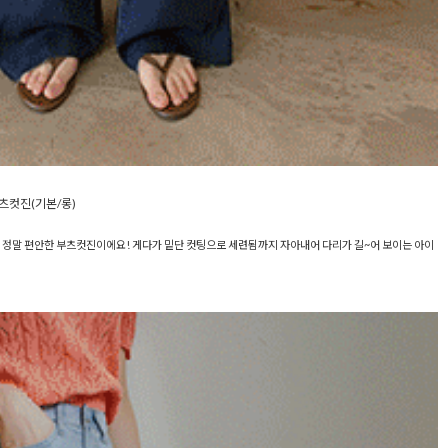
부츠컷진(기본/롱)
 정말 편안한 부츠컷진이에요! 게다가 밑단 컷팅으로 세련됨까지 자아내어 다리가 길~어 보이는 아이