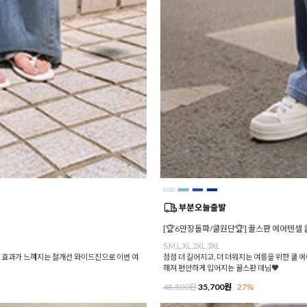
[🏆6만장돌파/쿨원단🏆] 꿀스판 에어텐셀 
S,M,L,XL,2XL,3XL
 효과가 느껴지는 절개선 와이드진으로 이번 여
점점 더 길어지고, 더 더워지는 여름을 위한 쿨 
해져 편안하게 입어지는 꿀스판 데님♥
48,800원
35,700원
27%