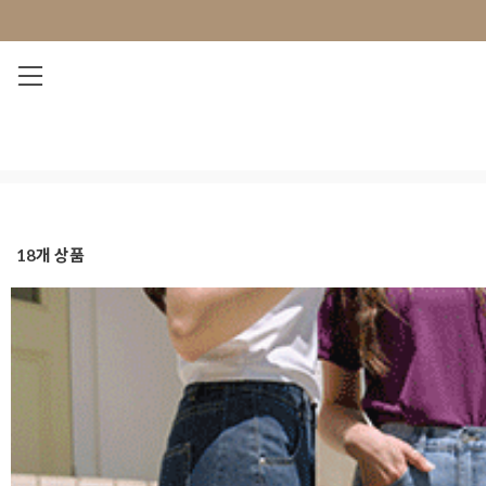
NEW 7%
BEST
오늘출발
MADE . J
상의
팬츠
아우
18
개 상품