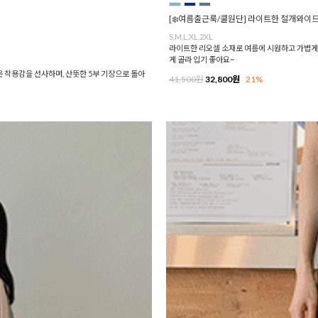
[❄️여름출근룩/쿨원단] 라이트한 절개와이드
S,M,L,XL,2XL
라이트한 리오셀 소재로 여름에 시원하고 가볍게 입
게 골라 입기 좋아요~
운 착용감을 선사하며, 산뜻한 5부 기장으로 돌아
41,500원
32,800원
21%