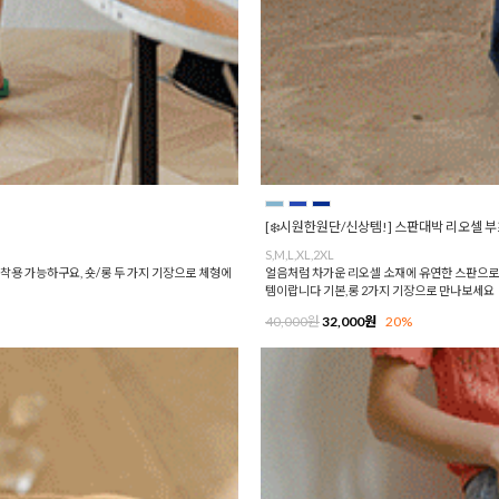
[❄️시원한원단/신상템!] 스판대박 리오셀 
S,M,L,XL,2XL
착용 가능하구요, 숏/롱 두 가지 기장으로 체형에
얼음처럼 차가운 리오셀 소재에 유연한 스판으로
템이랍니다 기본,롱 2가지 기장으로 만나보세요
40,000원
32,000원
20%