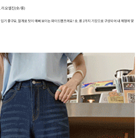
 리오셀진(숏/롱)
기 좋구요, 절개로 핏이 예뻐 보이는 와이드팬츠에요! 숏, 롱 2가지 기장으로 구성되어 내 체형에 맞