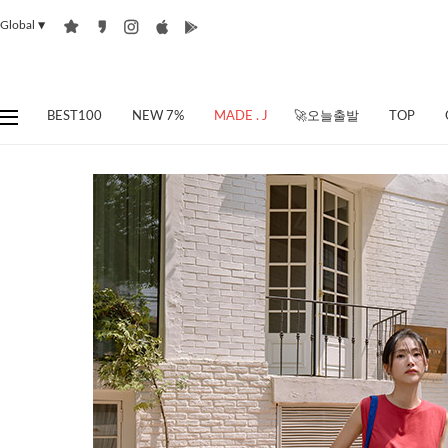
Global
▼
BEST100
NEW 7%
MADE . J
🚀오늘출발
TOP