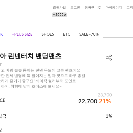
회원가입
로그인
장바구니(
0
)
마이페이지
고객
OK
+PLUS SIZE
SHOES
ETC
SALE~70%
아 린넨터치 밴딩팬츠
EE
고 바람 솔솔 통하는 린넨 무드의 코튼 팬츠에요
한 전체 밴딩에 툭 떨어지는 일자 핏으로 하루 종일
하게 즐기기 좋구요! 베이직 컬러부터 포인트
까지, 취향에 맞게 초이스해 보세요~
28,700
ICE
22,700
21%
립금
1%
상