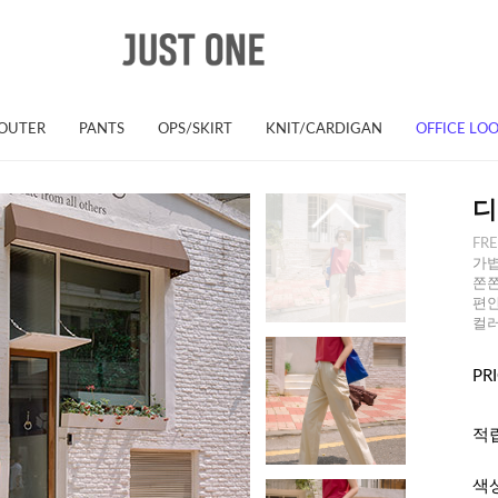
OUTER
PANTS
OPS/SKIRT
KNIT/CARDIGAN
OFFICE LO
디
FR
가볍
쫀쫀
편안
컬러
PR
적
색