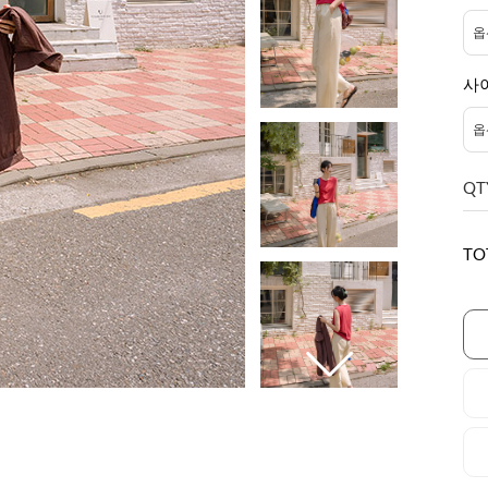
사
QT
TO