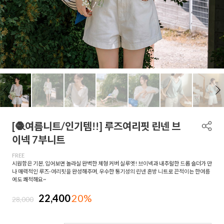
[🧶여름니트/인기템!!] 루즈여리핏 린넨 브
이넥 7부니트
FREE
시원함은 기본, 입어보면 놀라실 완벽한 체형 커버 실루엣! 브이넥과 내추럴한 드롭 숄더가 만
나 매력적인 루즈-여리핏을 완성해주며, 우수한 통기성의 린넨 혼방 니트로 끈적이는 한여름
에도 쾌적해요~
22,400
20%
28,000