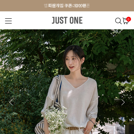
앱 다운로드 10% 할인쿠폰
앱 다운로드 10% 할인쿠폰
회원가입 쿠폰 3000원
0
NEW 7%
BEST
오늘출발
MADE . J
상의
팬츠
아우