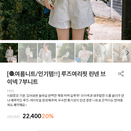
[🧶여름니트/인기템!!] 루즈여리핏 린넨 브
이넥 7부니트
FREE
시원함은 기본, 입어보면 놀라실 완벽한 체형 커버 실루엣! 브이넥과 내추럴한 드롭 숄더가 만
나 매력적인 루즈-여리핏을 완성해주며, 우수한 통기성의 린넨 혼방 니트로 끈적이는 한여름
에도 쾌적해요~
22,400
20%
28,000