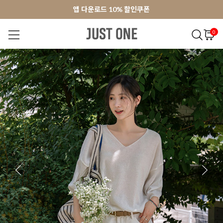
앱 다운로드 10% 할인쿠폰
앱 다운로드 10% 할인쿠폰
회원가입 쿠폰 3000원
회원가입 쿠폰 3000원
0
NEW 7%
BEST
오늘출발
MADE . J
상의
팬츠
아우