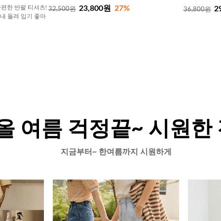
23,800원
27%
편한 반팔 티셔츠!
2
32,500원
36,800원
내내 돌려 입기 좋아
올 여름 걱정끝~ 시원한
지금부터~ 한여름까지 시원하게