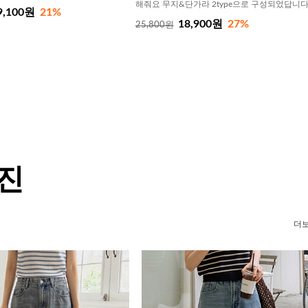
해줘요 무지&단가라 2type으로 구성되었답니
9,100원
21%
18,900원
27%
25,800원
 진
더