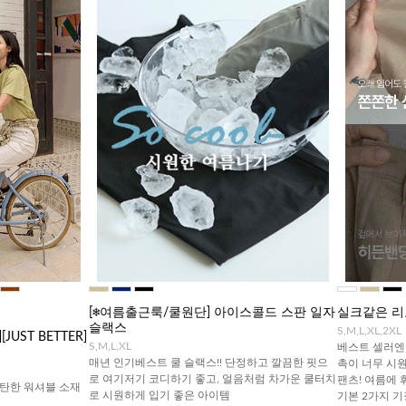
[❄️여름출근룩/쿨원단] 아이스콜드 스판 일자
실크같은 리
슬랙스
S,M,L,XL,2XL
UST BETTER]
S,M,L,XL
베스트 셀러엔 
매년 인기베스트 쿨 슬랙스!! 단정하고 깔끔한 핏으
촉이 너무 시
로 여기저기 코디하기 좋고, 얼음처럼 차가운 쿨터치
팬츠! 여름에 
탄한 워셔블 소재
로 시원하게 입기 좋은 아이템
기본 2가지 