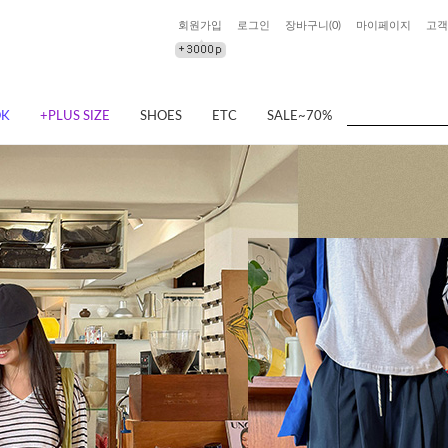
회원가입
로그인
장바구니(
0
)
마이페이지
고객
OK
+PLUS SIZE
SHOES
ETC
SALE~70%