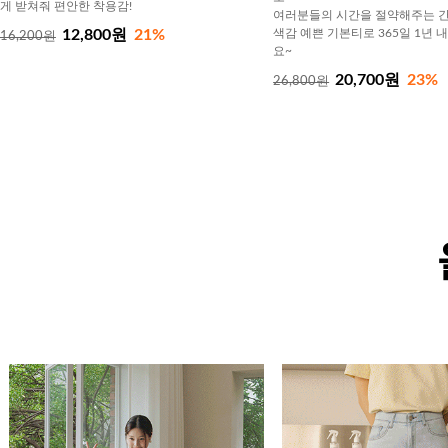
게 받쳐줘 편안한 착용감!
여러분들의 시간을 절약해주는 간
12,800원
21%
색감 예쁜 기본티로 365일 1년 
16,200원
요~
20,700원
23%
26,800원