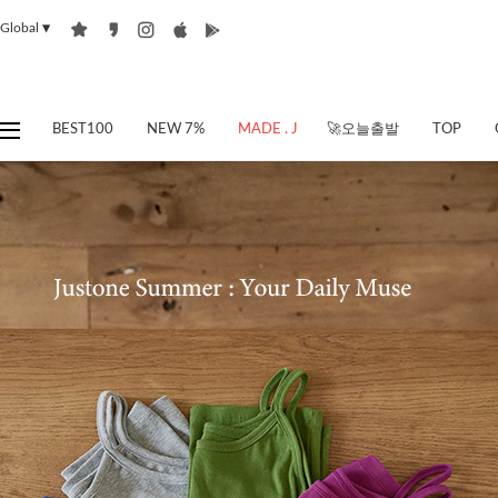
Global
▼
BEST100
NEW 7%
MADE . J
🚀오늘출발
TOP