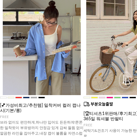
[💕가성비최고/추천템] 밀착커버 컬러 캡나
시(기본/롱)
[🏆티셔츠1위판매/후기최고][J
FREE
365일 워셔블 반팔티
브라 없이도 편안하게,하나만 입어도 든든하게!쫀쫀
FREE
한 밀착핏이 부유방까지 안정감 있게 감싸 들뜸 없이
세탁기&건조기 사용이 가능한 탄
깔끔한 라인을 잡아주고,내장 캡이 볼륨을 자연스럽
로