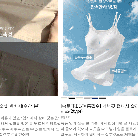
오셀 반바지(숏/기본)
[속옷FREE/여름필수] 넉넉핏 캡나시 슬
리스(2type)
FREE
이유가 있죠? 입자마자 살에 닿는 감
속옷 입기 싫은 한 여름, 이거 한장이면 끝! 내장
원해서 실크를 입은 듯 부드러운 리오셀
이 들어가 있어서 속옷을 따로챙겨 입을 필요가
휘뚜루 마뚜루 입을 수 있는 반바지! 숏,
없구요, 낙낙하게 떨어지는 실루엣으로 체형을 
기장으로 준비했어요