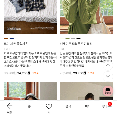
코미 체크 롤업셔츠
선세이프 모달루즈 긴팔티
FREE
FREE
차르르 유연하게 떨어지는 소프트 원단에 은은
입는 순간 여리한 실루엣이 살아나는 루즈핏 티
한 비침으로 지금부터 간절기까지 입기 좋은 셔
셔츠!가볍게 흐르는 핏으로 군살은 자연스럽게
츠에요~고정 가능한 롤업 소매라 날씨에 맞춰
가려주고 팬츠 하나만 매치해도 내추럴한 꾸안
스타일링하기 좋답니다
꾸 무드를 연출해줘요
30,700원
24,900원
19%
29,500원
23,900원
19%
0
홈
검색
마이
장바구니
이전
찜