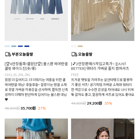
[🏆6만장돌파/쿨원단🏆] 꿀스판 에어텐셀
[💕2만장판매/5차입고특가✨][JUST
쿨링 와이드진(숏/롱)
BETTER] 워터리 가벼운 줄지 썸머셔츠
S,M,L,XL,2XL,3XL
FREE
점점 더 길어지고, 더 더워지는 여름을 위한 쿨
뜨거운 햇빛을 가려주는 살안타템으로 활용하
에어텐셀 데님! 후들후들~ 찰랑이는 텐셀 소재
기 좋은 셔츠! 공기처럼 가벼운 소재와 워터리
로 정말 가벼운 착용감을 선사하며, 쫀득한 신축
한 색감으로 수수한 감성을 자아내요 나시 위에
성까지 더해져 편안하게 입어지는 꿀스판 데님
툭 걸쳐도 좋고, 깔끔하게 셔츠로 입어도 좋아요
♥
44,800원
29,200원
35%
48,800원
35,700원
27%