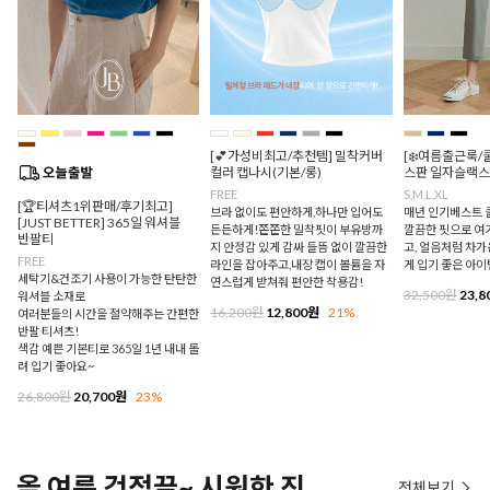
[💕가성비최고/추천템] 밀착커버
[❄️여름출근룩/
컬러 캡나시(기본/롱)
스판 일자슬랙스
FREE
S,M,L,XL
[🏆티셔츠1위판매/후기최고]
브라 없이도 편안하게,하나만 입어도
매년 인기베스트 쿨
[JUST BETTER] 365일 워셔블
든든하게!쫀쫀한 밀착핏이 부유방까
깔끔한 핏으로 여
반팔티
지 안정감 있게 감싸 들뜸 없이 깔끔한
고, 얼음처럼 차
FREE
라인을 잡아주고,내장 캡이 볼륨을 자
게 입기 좋은 아이
세탁기&건조기 사용이 가능한 탄탄한
연스럽게 받쳐줘 편안한 착용감!
32,500원
23,8
워셔블 소재로
16,200원
12,800원
21%
여러분들의 시간을 절약해주는 간편한
반팔 티셔츠!
색감 예쁜 기본티로 365일 1년 내내 돌
려 입기 좋아요~
26,800원
20,700원
23%
올 여름 걱정끝~ 시원한 진
전체보기