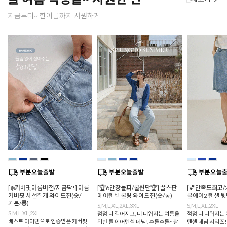
지금부터~ 한여름까지 시원하게
[❄️커버핏여름버전/지금딱!] 여름
[🏆6만장돌파/쿨원단🏆] 꿀스판
[💕만족도최고/
커버핏 사선절개 와이드진(숏/
에어텐셀 쿨링 와이드진(숏/롱)
쿨에어2 텐셀 
기본/롱)
S,M,L,XL,2XL,3XL
S,M,L,XL,2XL
S,M,L,XL,2XL
점점 더 길어지고, 더 더워지는 여름을
점점 더 더워지는 
베스트 아이템으로 인증받은 커버핏
위한 쿨 에어텐셀 데님! 후들후들~ 찰
텐셀 데님 시리즈!