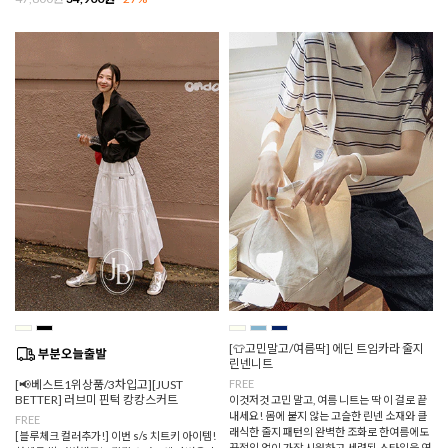
[👕고민말고/여름딱] 에딘 트임카라 줄지
린넨니트
[📢베스트1위상품/3차입고][JUST
FREE
BETTER] 러브미 핀턱 캉캉스커트
이것저것 고민 말고, 여름 니트는 딱 이 걸로 끝
내세요! 몸에 붙지 않는 고슬한 린넨 소재와 클
FREE
래식한 줄지 패턴의 완벽한 조화로 한여름에도
[블루체크 컬러추가!] 이번 s/s 치트키 아이템!
끈적임 없이 가장 시원하고 세련된 스타일을 연