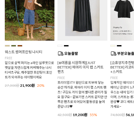
웨스트 썸머프린팅 나시티
FREE
[❄️여름을 시원하게][JUST
[⛱️휴양지추천템/
밑으로 살짝 퍼지는 a라인 실루엣으로
BETTER] 에어리 이지 랩 스커트
BETTER] 리
뱃살을 자연스럽게 커버해주는 나시
팬츠
+스커트
티셔츠구요, 캐주얼한 프린팅이 포인
트가 되어주는 아이템이에요
FREE
FREE
프리미엄 ITY 원단으로 피부에 닿는
입체적인 웨이브 
27,300원
21,900원
20%
순간 차가운, 에어리 이지 랩 스커트 팬
페미닌 감성이 느
츠! 구김도 거의 없어 별다른 관리가 필
우스는 내어 입기
요 없구요~ 겉보기엔 스커트 같지만 안
이며, 스커트는 
쪽은 팬츠로 되어있어 활동성을 높여
완성♥ 코디 세트
준답니다♥
가세요~
42,500원
19,200원
55%
74,800원
56,1