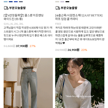
[🏆6만장돌파🏆] 꿀스판 히든밴딩
[❄️출근룩/시원한소재!] [JUST BETTER]
와이드진 (숏/롱)
하프 집업 쿨 카라티
S,M,L,XL,2XL,3XL
FREE
고객님들이 직접 작성한 4,000개 이상 후기! 저
격식은 차려야 하는데 땀 때문에 고민이라면?
스트원의 시그니처 꿀스판에 베이직한 와이드
쿨 분또 원단으로 시원하게 입고, 밑단 밴딩으로
핏으로 누구나 편안하게 입기 좋은 베스트 아이
자연스럽게 살아나는 볼륨 실루엣으로 예쁨까
템이에요
지! 오전 출근부터 퇴근 후 데이트&모임까지 완
벽해요♥
51,800원
37,900원
27%
34,900원
26,900원
23%