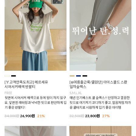
[🏅고객만족도최고] 메르세유
[❄️여름출근룩/쿨원단] 아이스콜드 스판
시어서커배색 반팔티
일자슬랙스
FREE
S,M,L,XL
뒷면에 시어서커 배색으로 등에 땀이 차지 않구
매년 인기베스트 쿨 슬랙스!! 단정하고 깔끔한
요, 앞면엔 레터링과 넉넉한 핏으로 편안하게 입
핏으로 여기저기 코디하기 좋고, 얼음처럼 차가
기 좋은 반팔티!
운 쿨터치로 시원하게 입기 좋은 아이템
34,000원
26,900원
21%
32,500원
23,800원
27%