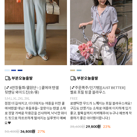
[💕4만장돌파/쿨원단✨] 쿨에어 텐셀
[💕주문폭주/인기템][JUST BETTER]
뒷밴딩 와이드진(숏/롱)
멜로 프릴 링클 블라우스
S,M,L,XL,2XL,3XL
FREE
점점 더 길어지고, 더 더워지는 여름을 위한 쿨
로맨틱한 무드가 느껴지는 프릴 블라우스에요!
에어텐셀 데님! 후들후들~ 찰랑이는 텐셀 소재
구김도 안생기는 소재로 여름에 이지하게 입기
로 정말 가벼운 착용감을 선사하며, 낙낙한 와이
좋고, 팔뚝살까지 커버해주어 누구나 예쁘게 착
드 핏으로 차르르하게 떨어지는 실루엣이 예뻐
용하기 좋은 아이템이랍니다:)
요♥
38,600원
29,800원
23%
50,400원
36,800원
27%