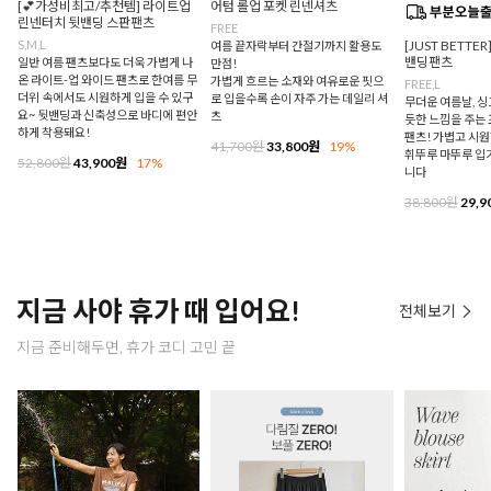
[💕가성비최고/추천템] 라이트업
어텀 롤업 포켓 린넨셔츠
린넨터치 뒷밴딩 스판팬츠
FREE
S,M,L
[JUST BETTE
여름 끝자락부터 간절기까지 활용도
밴딩팬츠
일반 여름 팬츠보다도 더욱 가볍게 나
만점!
온 라이트-업 와이드 팬츠로 한여름 무
가볍게 흐르는 소재와 여유로운 핏으
FREE,L
더위 속에서도 시원하게 입을 수 있구
로 입을수록 손이 자주 가는 데일리 셔
무더운 여름날, 
요~ 뒷밴딩과 신축성으로 바디에 편안
츠
듯한 느낌을 주는
하게 착용돼요!
팬츠! 가볍고 시
41,700원
33,800원
19%
휘뚜루 마뚜루 입
52,800원
43,900원
17%
니다
38,800원
29,9
지금 사야 휴가 때 입어요!
전체보기
지금 준비해두면, 휴가 코디 고민 끝