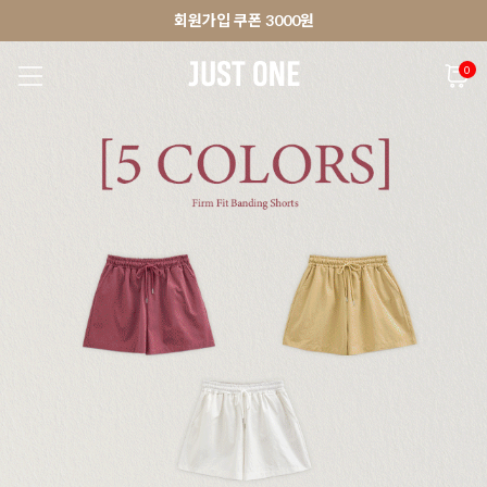
🚀오늘출발상품 당일발송 배송중
앱 다운로드 10% 할인쿠폰
앱 다운로드 10% 할인쿠폰
회원가입 쿠폰 3000원
0
NEW 7%
BEST
🚀오늘출발
MADE . J
상의
팬츠
아