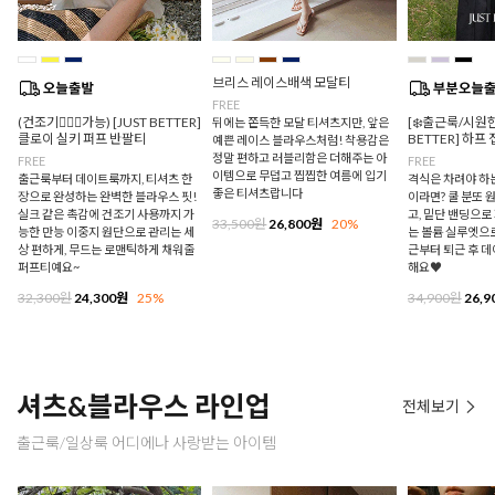
브리스 레이스배색 모달티
FREE
(건조기🙆🏻‍♀️가능) [JUST BETTER]
[❄️출근룩/시원한
뒤에는 쫀득한 모달 티셔츠지만, 앞은
클로이 실키 퍼프 반팔티
BETTER] 하프
예쁜 레이스 블라우스처럼! 착용감은
정말 편하고 러블리함은 더해주는 아
FREE
FREE
이템으로 무덥고 찝찝한 여름에 입기
출근룩부터 데이트룩까지, 티셔츠 한
격식은 차려야 하
좋은 티셔츠랍니다
장으로 완성하는 완벽한 블라우스 핏!
이라면? 쿨 분또 
실크 같은 촉감에 건조기 사용까지 가
고, 밑단 밴딩으
33,500원
26,800원
20%
능한 만능 이중지 원단으로 관리는 세
는 볼륨 실루엣으로
상 편하게, 무드는 로맨틱하게 채워줄
근부터 퇴근 후 
퍼프티예요~
해요♥
32,300원
24,300원
25%
34,900원
26,9
셔츠&블라우스 라인업
전체보기
출근룩/일상룩 어디에나 사랑받는 아이템