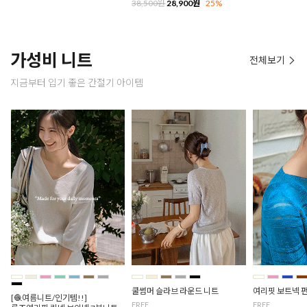
38,500원
28,900원
25%
가성비 니트
전체보기
지금부터 입기 좋은 간절기 아이템
쿨썸머 슬라브 라운드 니트
여리핏 보트넥 
[🧶여름니트/인기템!!]
FREE
FREE