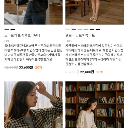
모티브 하프넥 셔츠아우터
멜로니 딥브이넥 니트
FREE
FREE
유니크한 하프넥과 소매 투버튼으로 포인트를
자극없이 부드러운 터치감에 깊은 브이넥으로
더한 셔츠아우터! 자연스럽게 잡히는 밑단 밴딩
레이어드 하기 좋은 니트에요!체형을 자연스럽
이 아방한 실루엣을 만들어주고요~ 가볍게 걸
게 커버해주는 낙낙한 루즈핏이구요 베이직부
치기 좋아 간절기 아우터로 추천드려요
터 포인트컬러까지 6가지 구성이라 매일 다양
한 분위기를 연출해요~
42,000원
33,600원
20%
28,000원
22,400원
20%