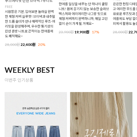
루즈여리핏 린넨 브이넥 7부니트
한여름 일상을 바꾸는 단 하나의 쿨링
은은한 펀칭 디테
FREE
니트! 몸에 감기지 않는 보송한 슬라브
고 여리한 무드를 
시원함은 기본, 입어보면 놀라실 완벽
텍스처와 여리여리한 나그랑 핏으로
유로운 루즈핏과 
한 체형 커버 실루엣! 브이넥과 내추럴
체형 커버까지 완벽하니까, 매일 고민
여름에도 부담 없이
한 드롭 숄더가 만나 매력적인 루즈-여
없이 손이 가게 될 거예요~
외에서 활용도 높
리핏을 완성해주며, 우수한 통기성의
린넨 혼방 니트로 끈적이는 한여름에
23,900원
19,900원
17%
28,000원
22,7
도 쾌적해요~
28,000원
22,400원
20%
WEEKLY BEST
이번주 인기상품