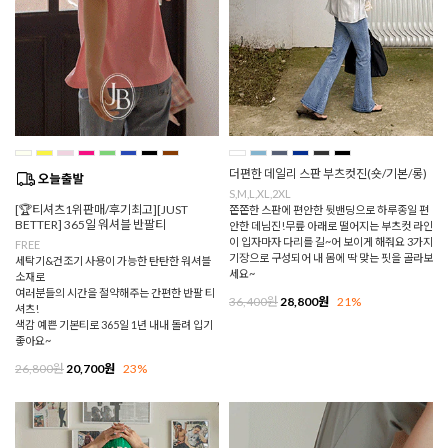
더편한 데일리 스판 부츠컷진(숏/기본/롱)
S,M,L,XL,2XL
[🏆티셔츠1위판매/후기최고][JUST
쫀쫀한 스판에 편안한 뒷밴딩으로 하루종일 편
BETTER] 365일 워셔블 반팔티
안한 데님진!무릎 아래로 떨어지는 부츠컷 라인
이 입자마자 다리를 길~어 보이게 해줘요 3가지
FREE
기장으로 구성되어 내 몸에 딱 맞는 핏을 골라보
세탁기&건조기 사용이 가능한 탄탄한 워셔블
세요~
소재로
여러분들의 시간을 절약해주는 간편한 반팔 티
36,400원
28,800원
21%
셔츠!
색감 예쁜 기본티로 365일 1년 내내 돌려 입기
좋아요~
26,800원
20,700원
23%