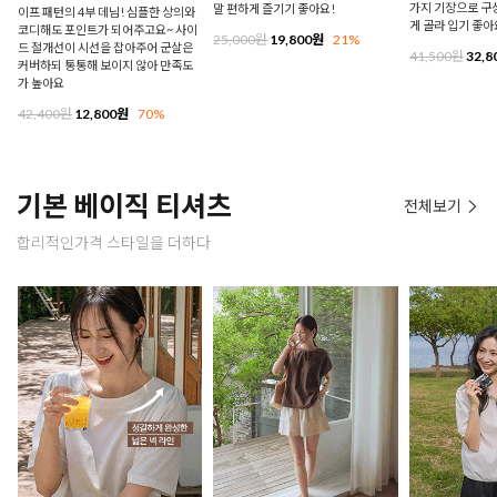
가지 기장으로 구
말 편하게 즐기기 좋아요!
이프 패턴의 4부 데님! 심플한 상의와
게 골라 입기 좋아
코디해도 포인트가 되어주고요~ 사이
25,000원
19,800원
21%
드 절개선이 시선을 잡아주어 군살은
41,500원
32,8
커버하되 통통해 보이지 않아 만족도
가 높아요
42,400원
12,800원
70%
기본 베이직 티셔츠
전체보기
합리적인가격 스타일을 더하다