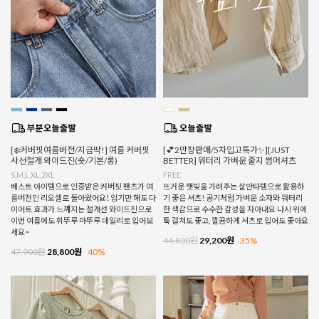
[❄️커버핏여름버전/지금딱!] 여름 커버핏
[💕2만장판매/5차입고특가✨][JUST
사선절개 와이드진(숏/기본/롱)
BETTER] 워터리 가벼운 줄지 썸머셔츠
S,M,L,XL,2XL
FREE
베스트 아이템으로 인증받은 커버핏 팬츠가 여
뜨거운 햇빛을 가려주는 살안타템으로 활용하
름버전인 리오셀로 돌아왔어요! 입기만 해도 다
기 좋은 셔츠! 공기처럼 가벼운 소재와 워터리
이어트 효과가 느껴지는 절개선 와이드진으로
한 색감으로 수수한 감성을 자아내요 나시 위에
이번 여름에도 휘뚜루 마뚜루 데일리로 입어보
툭 걸쳐도 좋고, 깔끔하게 셔츠로 입어도 좋아요
세요~
44,800원
29,200원
35%
47,900원
28,800원
40%