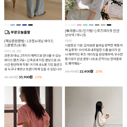
[🧶여름니트/인기템!!] 루즈여리핏 린넨
브이넥 7부니트
[재오픈완판템✨] 코튼&데님 와이드
FREE
스판팬츠(숏/롱)
시원함은 기본, 입어보면 놀라실 완벽한 체형 커
버 실루엣! 브이넥과 내추럴한 드롭 숄더가 만
S,M,L,XL,2XL
나 매력적인 루즈-여리핏을 완성해주며, 우수한
코튼과 데님, 2가지의 매력으로 만나볼 수 있는
통기성의 린넨 혼방 니트로 끈적이는 한여름에
와이드 팬츠구요~ 신축성과 히든 밴딩으로 24
도 쾌적해요~
시간 편안하게 착용! 거기에 숏&롱 기장 옵션으
로 누구나 예쁘고 트렌디하게 입을 수 있답니다
28,000원
22,400원
20%
45,400원
35,900원
21%