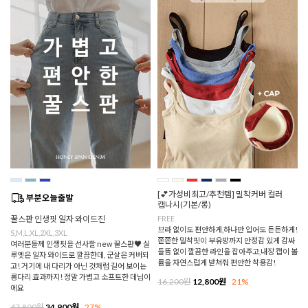
[💕가성비최고/추천템] 밀착커버 컬러
캡나시(기본/롱)
꿀스판 인생핏 일자 와이드진
FREE
브라 없이도 편안하게,하나만 입어도 든든하게!
S,M,L,XL,2XL,3XL
쫀쫀한 밀착핏이 부유방까지 안정감 있게 감싸
여러분들께 인생핏을 선사할 new 꿀스판♥ 실
들뜸 없이 깔끔한 라인을 잡아주고,내장 캡이 볼
루엣은 일자 와이드로 깔끔한데, 군살은 커버되
륨을 자연스럽게 받쳐줘 편안한 착용감!
고! 거기에 내 다리가 아닌 것처럼 길어 보이는
롱다리 효과까지! 정말 가볍고 소프트한 데님이
16,200원
12,800원
21%
에요
47,800원
34,900원
27%