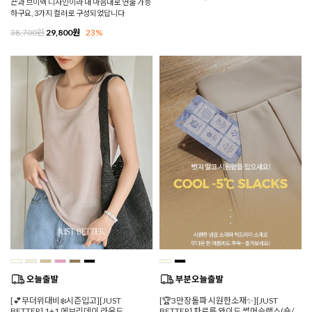
끈과 브이넥 디자인이라 내 마음대로 연출 가능
하구요, 3가지 컬러로 구성되었답니다
38,700원
29,800원
23%
[💕무더위대비❄️시즌입고][JUST
[🏆3만장돌파 시원한소재✨][JUST
BETTER] 1+1 에브리데이 라운드
BETTER] 차르륵 와이드 썸머슬랙스(숏/