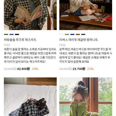
바람솔솔 루즈핏 체크셔츠
리버스 여리핏 래글런 썸머니트
FREE
FREE
바람이 솔솔 잘 통하는 소재로 지금부터 입어도
살짝 파인 라운드넥으로 여리여리한 무드를 자
좋구요, 넉넉한 품으로 체형을 자연스럽게 커버
아내고, 바람이 잘 통하는 썸머니트로 여름에 시
해주고 골반까지 내려오는 세미 크롭 기장감이
원하게 입기 좋아요! 래글런 소매로 어깨가 부
라 다리가 길어 보이는 체크셔츠에요!
각되지 않아 슬림해 보여요
52,800원
42,800원
19%
30,000원
23,700원
21%