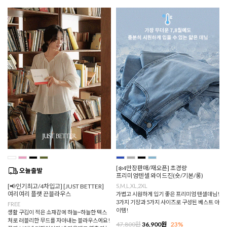
[❄️4만장판매/재오픈] 초경량
프리미엄텐셀 와이드진(숏/기본/롱)
[📢인기최고/4차입고] [JUST BETTER]
S,M,L,XL,2XL
여리여리 플랫 끈블라우스
가볍고 시원하게 입기 좋은 프리미엄 텐셀데님!
3가지 기장과 5가지 사이즈로 구성된 베스트 아
FREE
이템!
생활 구김이 적은 소재감에 하늘~하늘한 텍스
처로 러블리한 무드를 자아내는 블라우스에요!
47,800원
36,900원
23%