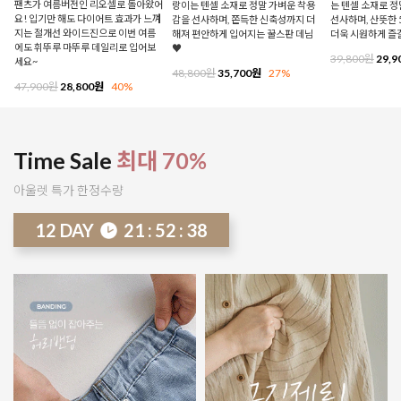
팬츠가 여름버전인 리오셀로 돌아왔어
랑이는 텐셀 소재로 정말 가벼운 착용
는 텐셀 소재로 
요! 입기만 해도 다이어트 효과가 느껴
감을 선사하며, 쫀득한 신축성까지 더
선사하며, 산뜻한 
지는 절개선 와이드진으로 이번 여름
해져 편안하게 입어지는 꿀스판 데님
더욱 시원하게 즐
에도 휘뚜루 마뚜루 데일리로 입어보
♥
39,800원
29,9
세요~
48,800원
35,700원
27%
47,900원
28,800원
40%
Time Sale
최대 70%
아울렛 특가 한정수량
12
DAY
21
:
52
:
33