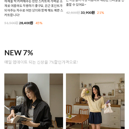
하체를 싹 커버해주는 캉캉 스커트에 가벼운 소
출할 수 있어요~
재로 여름에도 착용하기 좋구요, 은근 포인트가
되어주는 자수로 어떤 상의와 함께 해도 예쁜 스
42,800원
33,900원
21%
커트랍니다!
51,500원
28,400원
45%
NEW 7%
매일 업데이트 되는 신상을 7%할인가격으로!