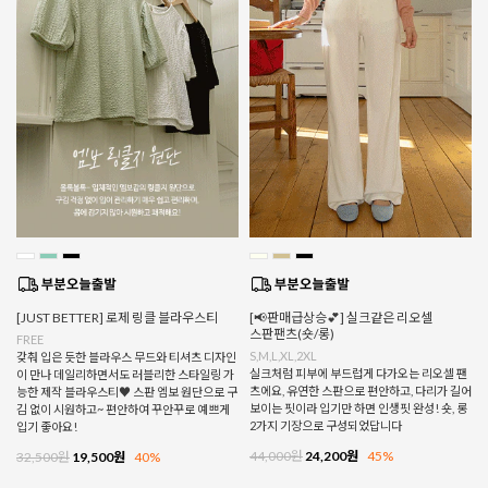
[JUST BETTER] 로제 링클 블라우스티
[📢판매급상승💕] 실크같은 리오셀
스판팬츠(숏/롱)
FREE
S,M,L,XL,2XL
갖춰 입은 듯한 블라우스 무드와 티셔츠 디자인
실크처럼 피부에 부드럽게 다가오는 리오셀 팬
이 만나 데일리하면서도 러블리한 스타일링 가
츠에요, 유연한 스판으로 편안하고, 다리가 길어
능한 제작 블라우스티♥ 스판 엠보 원단으로 구
보이는 핏이라 입기만 하면 인생핏 완성! 숏, 롱
김 없이 시원하고~ 편안하여 꾸안꾸로 예쁘게
2가지 기장으로 구성되었답니다
입기 좋아요!
44,000원
24,200원
45%
32,500원
19,500원
40%