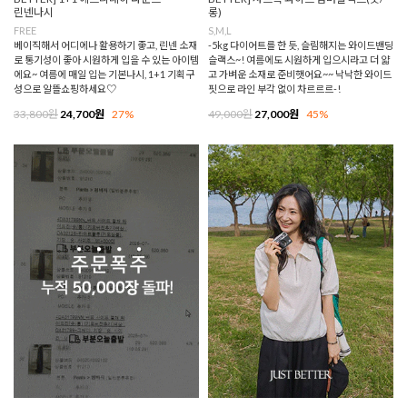
린넨나시
롱)
FREE
S,M,L
베이직해서 어디에나 활용하기 좋고, 린넨 소재
-5kg 다이어트를 한 듯, 슬림해지는 와이드밴딩
로 통기성이 좋아 시원하게 입을 수 있는 아이템
슬랙스~! 여름에도 시원하게 입으시라고 더 얇
에요~ 여름에 매일 입는 기본나시, 1+1 기획구
고 가벼운 소재로 준비햇어요~~ 낙낙한 와이드
성으로 알뜰쇼핑하세요♡
핏으로 라인 부각 없이 차르르르-!
33,800원
24,700원
27%
49,000원
27,000원
45%