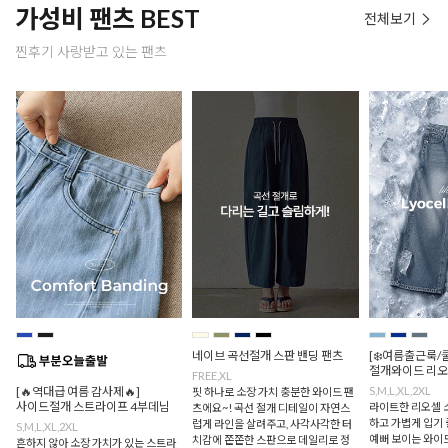
가성비 팬츠 BEST
전체보기
찐후기 사랑받고 있는 팬츠
네이브 곡선절개 스판 밴딩 팬츠
[❄️여름출근룩/
절개와이드 리오
FREE,XL
[🔥역대급 여름 감사제🔥]
S,M,L,XL,2XL
핏 하나로 소장 가치 충분한 와이드 팬
사이드절개 스트라이프 4부데님
라이트한 리오셀 
츠에요~! 곡선 절개 디테일이 자연스
하고 가볍게 입기 
럽게 라인을 살려주고, 사각사각한 터
S,M,L,XL,2XL
예뻐 보이는 와이드
치감에 쫀쫀한 스판으로 데일리로 정
흔하지 않아 소장 가치가 있는 스트라