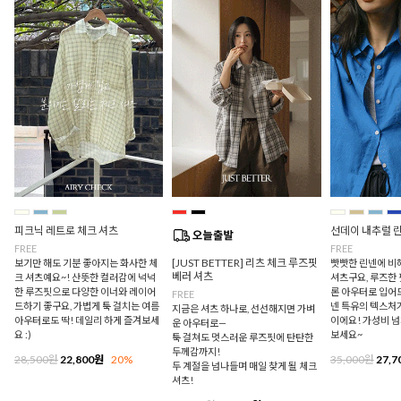
피크닉 레트로 체크 셔츠
선데이 내추럴 
FREE
FREE
[JUST BETTER] 리츠 체크 루즈핏
보기만 해도 기분 좋아지는 화사한 체
빳빳한 린넨에 비
베러 셔츠
크 셔츠예요~! 산뜻한 컬러감에 넉넉
셔츠구요, 루즈한
한 루즈핏으로 다양한 이너와 레이어
론 아우터로 입어
FREE
드하기 좋구요, 가볍게 툭 걸치는 여름
넨 특유의 텍스처
지금은 셔츠 하나로, 선선해지면 가벼
아우터로도 딱! 데일리 하게 즐겨보세
이에요! 가성비 
운 아우터로—
요 :)
보세요~
툭 걸쳐도 멋스러운 루즈핏에 탄탄한
두께감까지!
28,500원
22,800원
20%
35,000원
27,7
두 계절을 넘나들며 매일 찾게 될 체크
셔츠!