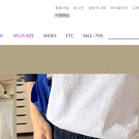
회원가입
로그인
장바구니(
0
)
마이페이지
고객
OK
+PLUS SIZE
SHOES
ETC
SALE~70%