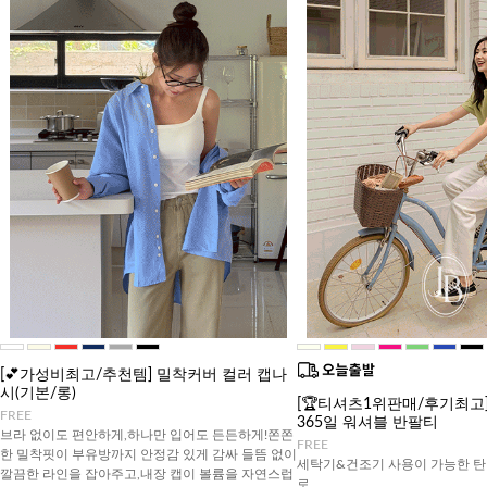
[💕가성비최고/추천템] 밀착커버 컬러 캡나
시(기본/롱)
[🏆티셔츠1위판매/후기최고][J
FREE
365일 워셔블 반팔티
브라 없이도 편안하게,하나만 입어도 든든하게!쫀쫀
FREE
한 밀착핏이 부유방까지 안정감 있게 감싸 들뜸 없이
세탁기&건조기 사용이 가능한 탄
깔끔한 라인을 잡아주고,내장 캡이 볼륨을 자연스럽
로