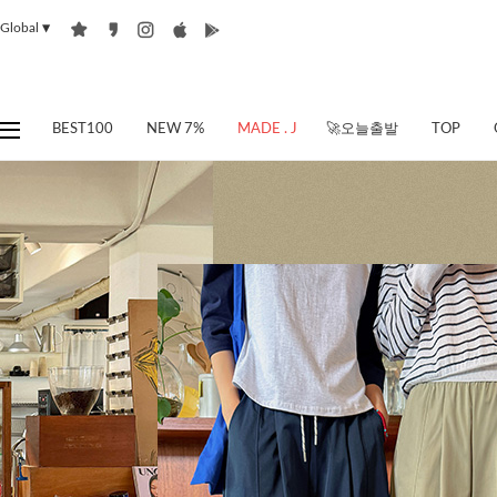
Global
▼
BEST100
NEW 7%
MADE . J
🚀오늘출발
TOP