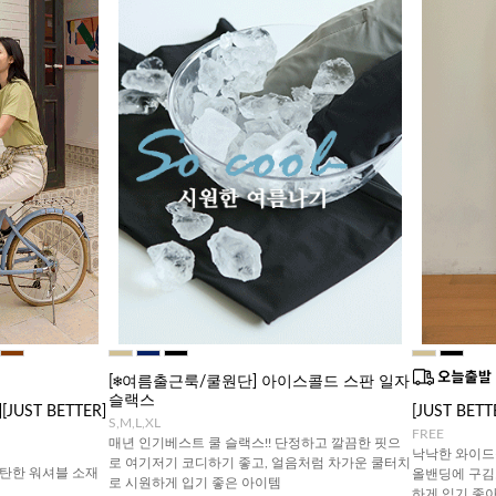
[❄️여름출근룩/쿨원단] 아이스콜드 스판 일자
슬랙스
UST BETTER]
[JUST BE
S,M,L,XL
FREE
매년 인기베스트 쿨 슬랙스!! 단정하고 깔끔한 핏으
낙낙한 와이드
로 여기저기 코디하기 좋고, 얼음처럼 차가운 쿨터치
탄한 워셔블 소재
올밴딩에 구김
로 시원하게 입기 좋은 아이템
하게 입기 좋