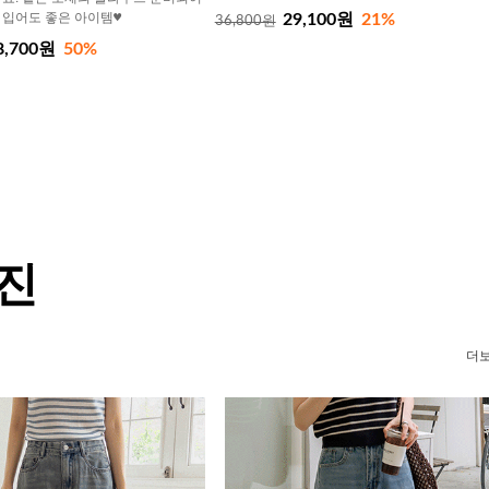
 입어도 좋은 아이템♥
29,100원
21%
36,800원
8,700원
50%
 진
더