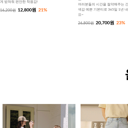
게 받쳐줘 편안한 착용감!
여러분들의 시간을 절약해주는 간
12,800원
21%
색감 예쁜 기본티로 365일 1년 
16,200원
요~
20,700원
23%
26,800원