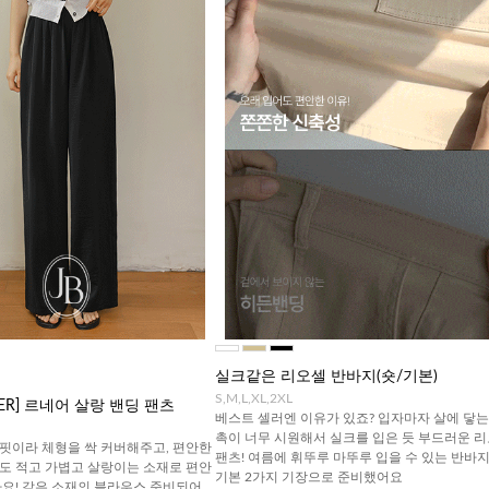
실크같은 리오셀 반바지(숏/기본)
S,M,L,XL,2XL
TTER] 르네어 살랑 밴딩 팬츠
베스트 셀러엔 이유가 있죠? 입자마자 살에 닿는
촉이 너무 시원해서 실크를 입은 듯 부드러운 
핏이라 체형을 싹 커버해주고, 편안한
팬츠! 여름에 휘뚜루 마뚜루 입을 수 있는 반바지!
도 적고 가볍고 살랑이는 소재로 편안
기본 2가지 기장으로 준비했어요
아요! 같은 소재의 블라우스 준비되어