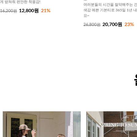
게 받쳐줘 편안한 착용감!
여러분들의 시간을 절약해주는 간
12,800원
21%
색감 예쁜 기본티로 365일 1년 
16,200원
요~
20,700원
23%
26,800원