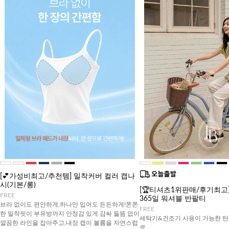
[💕가성비최고/추천템] 밀착커버 컬러 캡나
시(기본/롱)
[🏆티셔츠1위판매/후기최고][J
FREE
365일 워셔블 반팔티
브라 없이도 편안하게,하나만 입어도 든든하게!쫀쫀
FREE
한 밀착핏이 부유방까지 안정감 있게 감싸 들뜸 없이
세탁기&건조기 사용이 가능한 탄
깔끔한 라인을 잡아주고,내장 캡이 볼륨을 자연스럽
로