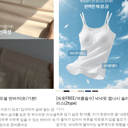
오셀 반바지(숏/기본)
[속옷FREE/여름필수] 넉넉핏 캡나시 슬
리스(2type)
FREE
이유가 있죠? 입자마자 살에 닿는 감
속옷 입기 싫은 한 여름, 이거 한장이면 끝! 내장
원해서 실크를 입은 듯 부드러운 리오셀
이 들어가 있어서 속옷을 따로챙겨 입을 필요가
휘뚜루 마뚜루 입을 수 있는 반바지! 숏,
없구요, 낙낙하게 떨어지는 실루엣으로 체형을 
기장으로 준비했어요