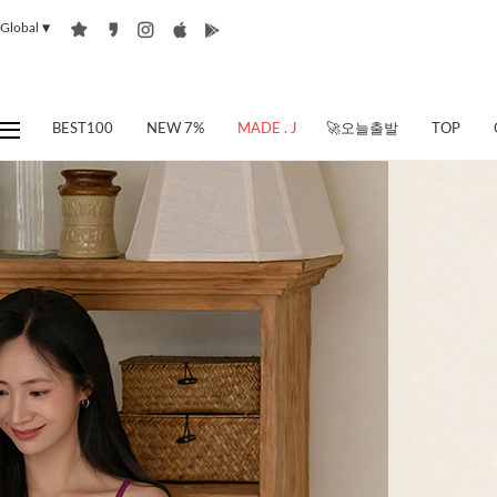
Global
▼
BEST100
NEW 7%
MADE . J
🚀오늘출발
TOP