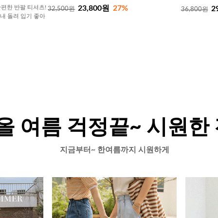
23,800원
27%
편한 반팔 티셔츠!
2
32,500원
36,800원
내내 돌려 입기 좋아
올 여름 걱정끝~ 시원한
지금부터~ 한여름까지 시원하게