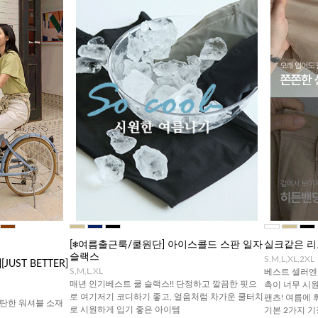
[❄️여름출근룩/쿨원단] 아이스콜드 스판 일자
실크같은 리
슬랙스
S,M,L,XL,2XL
UST BETTER]
S,M,L,XL
베스트 셀러엔 
매년 인기베스트 쿨 슬랙스!! 단정하고 깔끔한 핏으
촉이 너무 시
로 여기저기 코디하기 좋고, 얼음처럼 차가운 쿨터치
팬츠! 여름에 
탄한 워셔블 소재
로 시원하게 입기 좋은 아이템
기본 2가지 