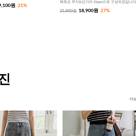
해줘요 무지&단가라 2type으로 구성되었답니
9,100원
21%
18,900원
27%
25,800원
 진
더