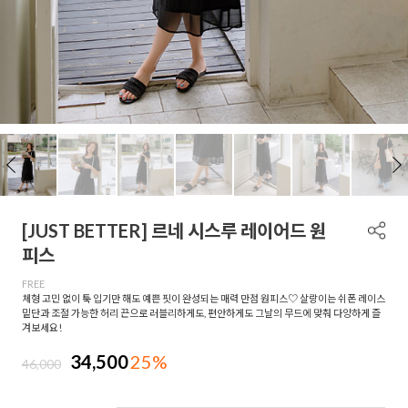
[JUST BETTER] 르네 시스루 레이어드 원
피스
FREE
체형 고민 없이 툭 입기만 해도 예쁜 핏이 완성되는 매력 만점 원피스♡ 살랑이는 쉬폰 레이스
밑단과 조절 가능한 허리 끈으로 러블리하게도, 편안하게도 그날의 무드에 맞춰 다양하게 즐
겨보세요!
34,500
25%
46,000