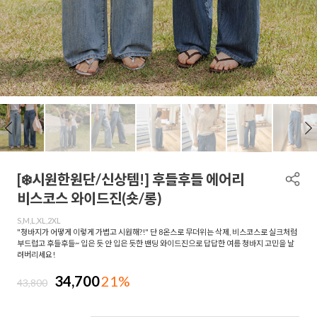
[❄️시원한원단/신상템!] 후들후들 에어리
비스코스 와이드진(숏/롱)
S,M,L,XL,2XL
"청바지가 어떻게 이렇게 가볍고 시원해?!" 단 8온스로 무더위는 삭제, 비스코스로 실크처럼
부드럽고 후들후들~ 입은 듯 안 입은 듯한 밴딩 와이드진으로 답답한 여름 청바지 고민을 날
려버리세요!
34,700
21%
43,800