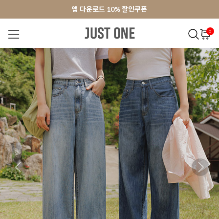
앱 다운로드 10% 할인쿠폰
앱 다운로드 10% 할인쿠폰
회원가입 쿠폰 3000원
회원가입 쿠폰 3000원
0
NEW 7%
BEST
오늘출발
MADE . J
상의
팬츠
아우