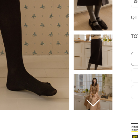
QT
TO