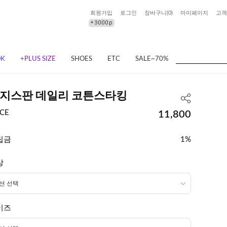
회원가입
로그인
장바구니(
0
)
마이페이지
고객
OK
+PLUS SIZE
SHOES
ETC
SALE~70%
지스판 데일리 코튼스타킹
ICE
11,800
립금
1%
상
이즈