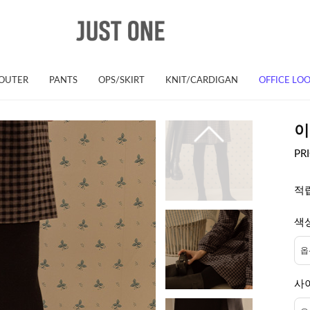
OUTER
PANTS
OPS/SKIRT
KNIT/CARDIGAN
OFFICE LO
이
PR
적
색
사