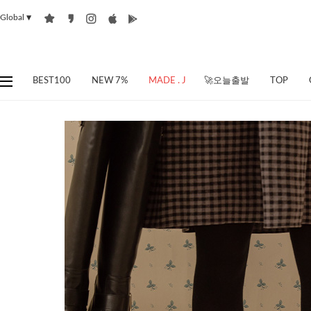
Global
▼
BEST100
NEW 7%
MADE . J
🚀오늘출발
TOP