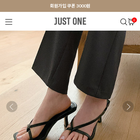
앱 다운로드 10% 할인쿠폰
앱 다운로드 10% 할인쿠폰
회원가입 쿠폰 3000원
0
NEW 7%
BEST
오늘출발
MADE . J
상의
팬츠
아우