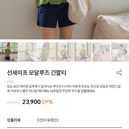
선세이프 모달루즈 긴팔티
FREE
입는 순간 여리한 실루엣이 살아나는 루즈핏 티셔츠!가볍게 흐르는 핏으로 군살은 자연스럽
게 가려주고 팬츠 하나만 매치해도 내추럴한 꾸안꾸 무드를 연출해줘요
23,900
19%
29,500
상품리뷰
0