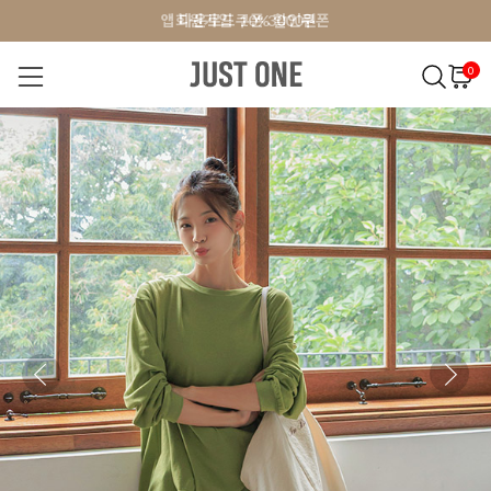
앱 다운로드 10% 할인쿠폰
앱 다운로드 10% 할인쿠폰
회원가입 쿠폰 3000원
0
NEW 7%
BEST
오늘출발
MADE . J
상의
팬츠
아우