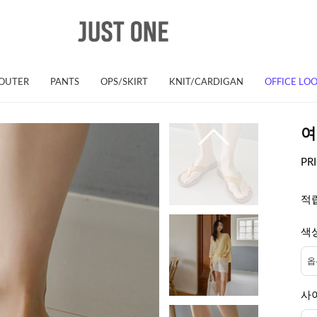
OUTER
PANTS
OPS/SKIRT
KNIT/CARDIGAN
OFFICE LO
여
PR
적
색
사