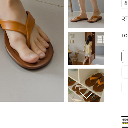
QT
TO