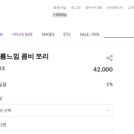
회원가입
로그인
장바구니(
0
)
마이페이지
고객
OK
+PLUS SIZE
SHOES
ETC
SALE~70%
름느낌 콤비 쪼리
ICE
42,000
립금
1%
상
이즈