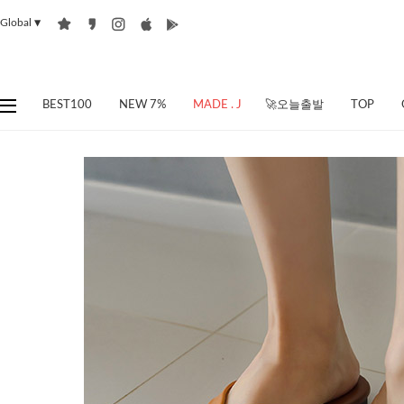
Global
▼
BEST100
NEW 7%
MADE . J
🚀오늘출발
TOP