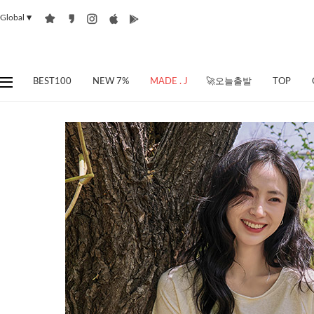
Global
▼
BEST100
NEW 7%
MADE . J
🚀오늘출발
TOP