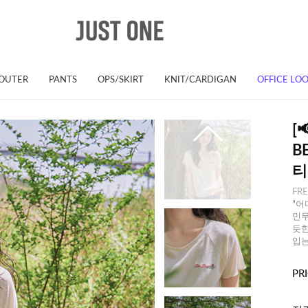
OUTER
PANTS
OPS/SKIRT
KNIT/CARDIGAN
OFFICE LO
[
B
티
FR
"어
민무
듯한
입는
PR