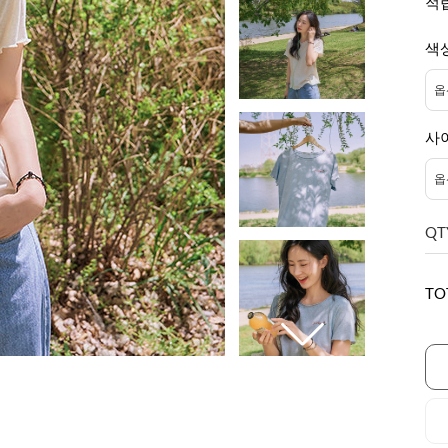
적
색
사
QT
TO