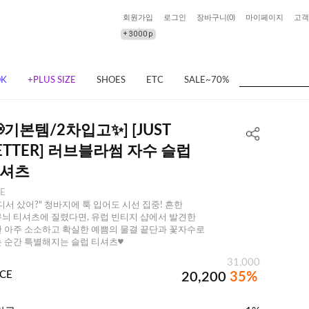
회원가입
로그인
장바구니(
0
)
마이페이지
고객
OK
+PLUS SIZE
SHOES
ETC
SALE~70%
📢기본템/2차입고✨] [JUST
ETTER] 러브블라썸 자수 슬럽
셔츠
EE
디서 샀어?" 청바지에 툭 입어도 시선 집중! 흔한
늬 티셔츠에 질렸다면, 유럽 빈티지 샵에서 발견한
 아주 소소하고 확실한 예쁨의 물결 끝단과 꽃자수로
 순간 특별해지는 슬럽 티셔츠♥
31,000
ICE
20,200
35%