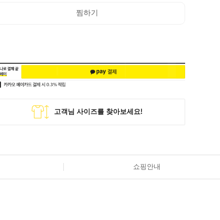
찜하기
쇼핑안내