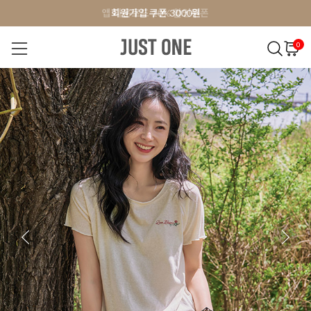
앱 다운로드 10% 할인쿠폰
앱 다운로드 10% 할인쿠폰
회원가입 쿠폰 3000원
회원가입 쿠폰 3000원
0
NEW 7%
BEST
오늘출발
MADE . J
상의
팬츠
아우