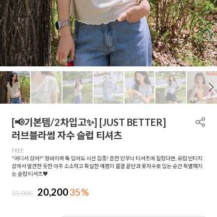
[📢기본템/2차입고✨] [JUST BETTER]
러브블라썸 자수 슬럽 티셔츠
FREE
"어디서 샀어?" 청바지에 툭 입어도 시선 집중! 흔한 민무늬 티셔츠에 질렸다면, 유럽 빈티지
샵에서 발견한 듯한 아주 소소하고 확실한 예쁨의 물결 끝단과 꽃자수로 입는 순간 특별해지
는 슬럽 티셔츠♥
20,200
35%
31,000