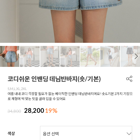
코디쉬운 인밴딩 데님반바지(숏/기본)
S,M,L,XL,2XL
여름 내내 코디 걱정할 필요가 없는 베이직한 인밴딩 데님반바지에요! 숏&기본 2가지 기장으
로 체형에 딱 맞는 핏을 골라 입을 수 있어요
28,200
19%
34,800
색상