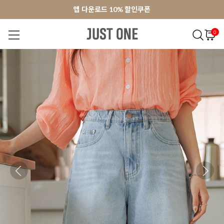
앱 다운로드 10% 할인쿠폰
앱 다운로드 10% 할인쿠폰
회원가입 쿠폰 3000원
회원가입 쿠폰 3000원
0
NEW 7%
BEST
오늘출발
MADE . J
상의
팬츠
아우