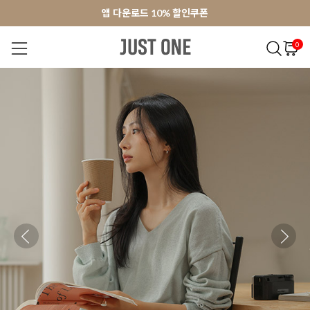
앱 다운로드 10% 할인쿠폰
앱 다운로드 10% 할인쿠폰
회원가입 쿠폰 3000원
회원가입 쿠폰 3000원
0
NEW 7%
BEST
오늘출발
MADE . J
상의
팬츠
아우