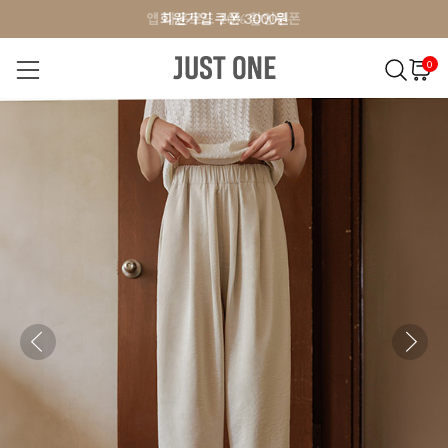
앱 다운로드 10% 할인쿠폰
앱 다운로드 10% 할인쿠폰
회원가입 쿠폰 3000원
0
NEW 7%
BEST
오늘출발
MADE . J
상의
팬츠
아우