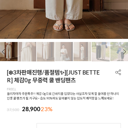
[❄️3차판매진행/품절템✨][JUST BETTE
R] 체감0g 무중력 쿨 밴딩팬츠
FREE,L
올리자마자 주문폭주!! 체감 0g으로 긴바지를 입었다는 사실조차 잊게 할 올여름 단 하나의
인생 쿨 팬츠가 될 거구요~ 습도 90%에도 달라붙지 않는 압도적 쾌적함을 느껴보세요!
28,900
23%
37,500