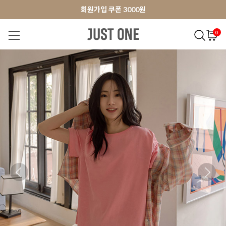
앱 다운로드 10% 할인쿠폰
앱 다운로드 10% 할인쿠폰
회원가입 쿠폰 3000원
0
NEW 7%
BEST
오늘출발
MADE . J
상의
팬츠
아우