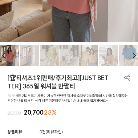
[🏆티셔츠1위판매/후기최고][JUST BET
TER] 365일 워셔블 반팔티
FREE
세탁기&건조기 사용이 가능한 탄탄한 워셔블 소재로 여러분들의 시간을 절약해주는
간편한 반팔 티셔츠! 색감 예쁜 기본티로 365일 1년 내내 돌려 입기 좋아요~
20,700
23%
26,800
상품리뷰
0