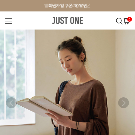
앱 다운로드 10% 할인쿠폰
앱 다운로드 10% 할인쿠폰
회원가입 쿠폰 3000원
회원가입 쿠폰 3000원
0
NEW 7%
BEST
오늘출발
MADE . J
상의
팬츠
아우