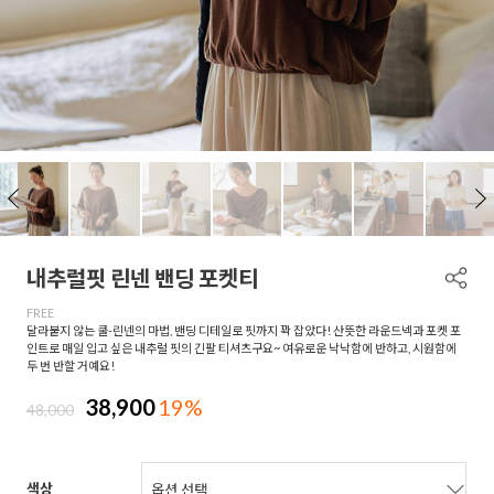
내추럴핏 린넨 밴딩 포켓티
FREE
달라붙지 않는 쿨-린넨의 마법, 밴딩 디테일로 핏까지 꽉 잡았다! 산뜻한 라운드넥과 포켓 포
인트로 매일 입고 싶은 내추럴 핏의 긴팔 티셔츠구요~ 여유로운 낙낙함에 반하고, 시원함에
두 번 반할 거예요!
38,900
19%
48,000
색상