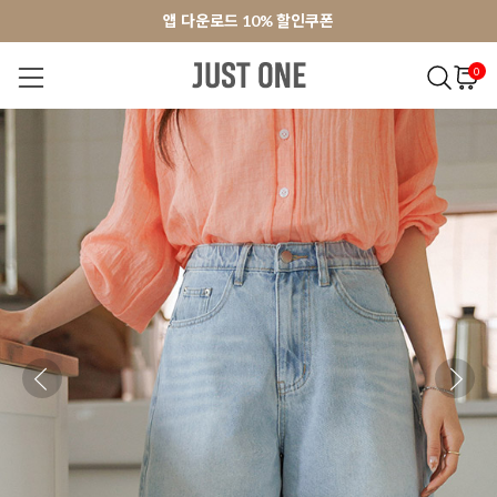
앱 다운로드 10% 할인쿠폰
앱 다운로드 10% 할인쿠폰
회원가입 쿠폰 3000원
회원가입 쿠폰 3000원
0
NEW 7%
BEST
오늘출발
MADE . J
상의
팬츠
아우