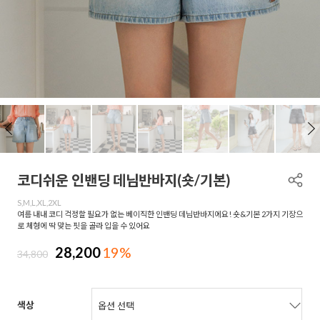
코디쉬운 인밴딩 데님반바지(숏/기본)
S,M,L,XL,2XL
여름 내내 코디 걱정할 필요가 없는 베이직한 인밴딩 데님반바지에요! 숏&기본 2가지 기장으
로 체형에 딱 맞는 핏을 골라 입을 수 있어요
28,200
19%
34,800
색상