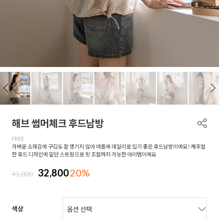
해브 썸머체크 후드남방
FREE
가벼운 소재감에 구김도 잘 생기지 않아 여름에 데일리로 입기 좋은 후드남방이에요! 캐주얼
한 후드 디자인에 밑단 스트링으로 핏 조절까지 가능한 아이템이에요
32,800
20%
41,000
색상