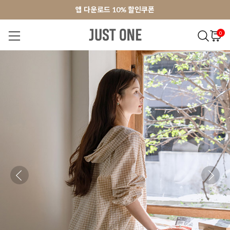
앱 다운로드 10% 할인쿠폰
앱 다운로드 10% 할인쿠폰
회원가입 쿠폰 3000원
회원가입 쿠폰 3000원
0
NEW 7%
BEST
오늘출발
MADE . J
상의
팬츠
아우