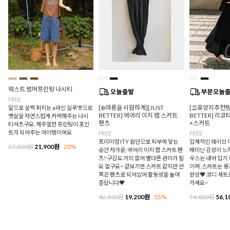
웨스트 썸머프린팅 나시티
FREE
[❄️여름을 시원하게][JUST
[⛱️휴양지추천템/
밑으로 살짝 퍼지는 a라인 실루엣으로
BETTER] 에어리 이지 랩 스커트
BETTER] 리
뱃살을 자연스럽게 커버해주는 나시
팬츠
+스커트
티셔츠구요, 캐주얼한 프린팅이 포인
트가 되어주는 아이템이에요
FREE
FREE
프리미엄 ITY 원단으로 피부에 닿는
입체적인 웨이브 
27,300원
21,900원
20%
순간 차가운, 에어리 이지 랩 스커트 팬
페미닌 감성이 느
츠! 구김도 거의 없어 별다른 관리가 필
우스는 내어 입기
요 없구요~ 겉보기엔 스커트 같지만 안
이며, 스커트는 
쪽은 팬츠로 되어있어 활동성을 높여
완성♥ 코디 세트
준답니다♥
가세요~
42,500원
19,200원
55%
74,800원
56,1