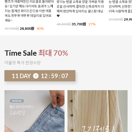
팬츠가 여름버전인 리오셀로 돌아왔어
랑이는 텐셀 소재로 정말 가벼운 착용
는 텐셀 소재로 
요! 입기만 해도 다이어트 효과가 느껴
감을 선사하며, 쫀득한 신축성까지 더
선사하며, 산뜻한 
지는 절개선 와이드진으로 이번 여름
해져 편안하게 입어지는 꿀스판 데님
더욱 시원하게 즐
에도 휘뚜루 마뚜루 데일리로 입어보
♥
39,800원
29,9
세요~
48,800원
35,700원
27%
47,900원
28,800원
40%
Time Sale
최대 70%
아울렛 특가 한정수량
11
DAY
12
:
59
:
02