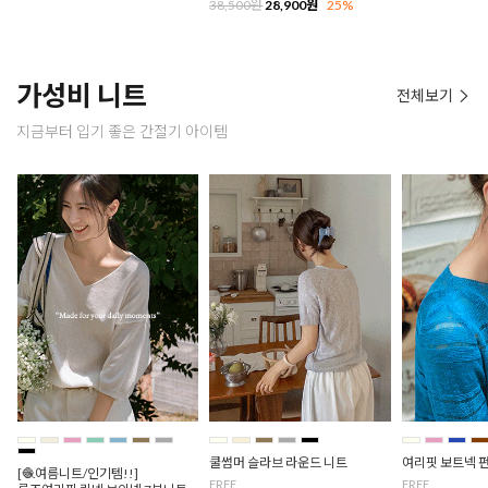
38,500원
28,900원
25%
가성비 니트
전체보기
지금부터 입기 좋은 간절기 아이템
쿨썸머 슬라브 라운드 니트
여리핏 보트넥 
[🧶여름니트/인기템!!]
FREE
FREE