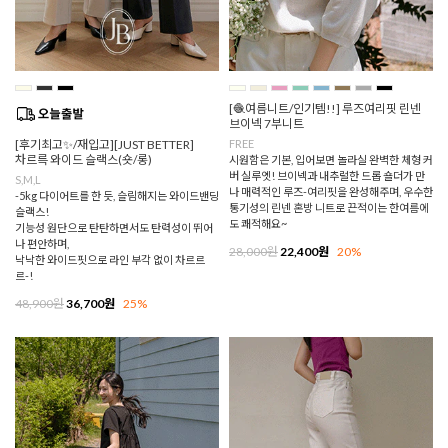
[🧶여름니트/인기템!!] 루즈여리핏 린넨
브이넥 7부니트
[후기최고✨/재입고][JUST BETTER]
FREE
차르륵 와이드 슬랙스(숏/롱)
시원함은 기본, 입어보면 놀라실 완벽한 체형 커
버 실루엣! 브이넥과 내추럴한 드롭 숄더가 만
S,M,L
나 매력적인 루즈-여리핏을 완성해주며, 우수한
-5kg 다이어트를 한 듯, 슬림해지는 와이드밴딩
통기성의 린넨 혼방 니트로 끈적이는 한여름에
슬랙스!
도 쾌적해요~
기능성 원단으로 탄탄하면서도 탄력성이 뛰어
나 편안하며,
28,000원
22,400원
20%
낙낙한 와이드핏으로 라인 부각 없이 차르르
르-!
48,900원
36,700원
25%