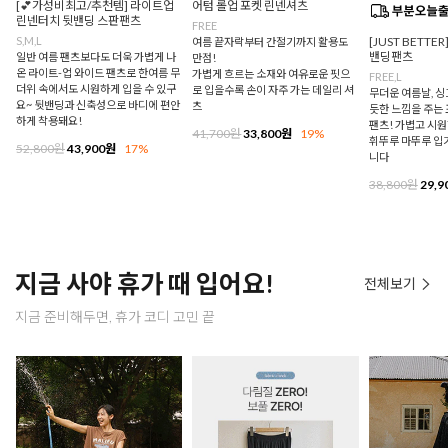
[💕가성비최고/추천템] 라이트업
어텀 롤업 포켓 린넨셔츠
린넨터치 뒷밴딩 스판팬츠
FREE
S,M,L
[JUST BETTE
여름 끝자락부터 간절기까지 활용도
밴딩팬츠
일반 여름 팬츠보다도 더욱 가볍게 나
만점!
온 라이트-업 와이드 팬츠로 한여름 무
가볍게 흐르는 소재와 여유로운 핏으
FREE,L
더위 속에서도 시원하게 입을 수 있구
로 입을수록 손이 자주 가는 데일리 셔
무더운 여름날, 
요~ 뒷밴딩과 신축성으로 바디에 편안
츠
듯한 느낌을 주는
하게 착용돼요!
팬츠! 가볍고 시
41,700원
33,800원
19%
휘뚜루 마뚜루 입
52,800원
43,900원
17%
니다
38,800원
29,9
지금 사야 휴가 때 입어요!
전체보기
지금 준비해두면, 휴가 코디 고민 끝