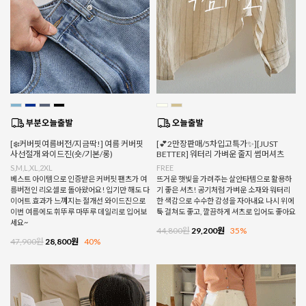
[❄️커버핏여름버전/지금딱!] 여름 커버핏
[💕2만장판매/5차입고특가✨][JUST
사선절개 와이드진(숏/기본/롱)
BETTER] 워터리 가벼운 줄지 썸머셔츠
S,M,L,XL,2XL
FREE
베스트 아이템으로 인증받은 커버핏 팬츠가 여
뜨거운 햇빛을 가려주는 살안타템으로 활용하
름버전인 리오셀로 돌아왔어요! 입기만 해도 다
기 좋은 셔츠! 공기처럼 가벼운 소재와 워터리
이어트 효과가 느껴지는 절개선 와이드진으로
한 색감으로 수수한 감성을 자아내요 나시 위에
이번 여름에도 휘뚜루 마뚜루 데일리로 입어보
툭 걸쳐도 좋고, 깔끔하게 셔츠로 입어도 좋아요
세요~
44,800원
29,200원
35%
47,900원
28,800원
40%