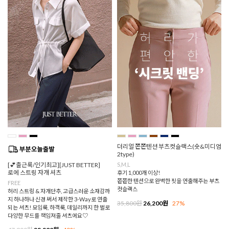
더리얼 쫀쫀텐션 부츠컷슬랙스(숏&미디엄
2type)
[💕출근룩/인기최고][JUST BETTER]
S,M,L
로에 스트링 자개 셔츠
후기 1,000개 이상!
쫀쫀한 텐션으로 완벽한 핏을 연출해주는 부츠
FREE
컷슬랙스
허리 스트링 & 자개단추, 고급스러운 소재감까
지 하나하나 신경 써서 제작한 3-Way로 연출
35,800원
26,200원
27%
되는 셔츠! 모임룩, 하객룩, 데일리까지 한 벌로
다양한 무드를 책임져줄 셔츠에요♡