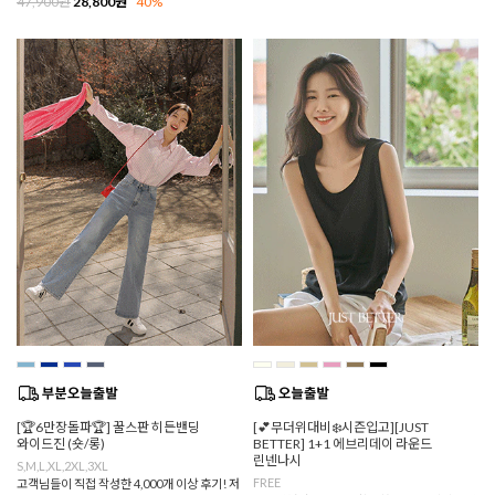
47,900원
28,800원
40%
[🏆6만장돌파🏆] 꿀스판 히든밴딩
[💕무더위대비❄️시즌입고][JUST
와이드진 (숏/롱)
BETTER] 1+1 에브리데이 라운드
린넨나시
S,M,L,XL,2XL,3XL
FREE
고객님들이 직접 작성한 4,000개 이상 후기! 저