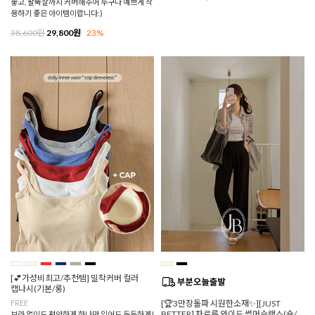
좋고, 팔뚝살까지 커버해주어 누구나 예쁘게 착
용하기 좋은 아이템이랍니다:)
38,600원
29,800원
23%
[💕가성비최고/추천템] 밀착커버 컬러
캡나시(기본/롱)
FREE
[🏆3만장돌파 시원한소재✨][JUST
BETTER] 차르륵 와이드 썸머슬랙스(숏/
브라 없이도 편안하게,하나만 입어도 든든하게!