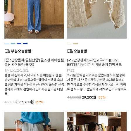
[🏆6만장돌파/쿨원단🏆] 꿀스판 에어텐셀
[💕2만장판매/5차입고특가✨][JUST
쿨링 와이드진(숏/롱)
BETTER] 워터리 가벼운 줄지 썸머셔츠
S,M,L,XL,2XL,3XL
FREE
점점 더 길어지고, 더 더워지는 여름을 위한 쿨
뜨거운 햇빛을 가려주는 살안타템으로 활용하
에어텐셀 데님! 후들후들~ 찰랑이는 텐셀 소재
기 좋은 셔츠! 공기처럼 가벼운 소재와 워터리
로 정말 가벼운 착용감을 선사하며, 쫀득한 신축
한 색감으로 수수한 감성을 자아내요 나시 위에
성까지 더해져 편안하게 입어지는 꿀스판 데님
툭 걸쳐도 좋고, 깔끔하게 셔츠로 입어도 좋아요
♥
44,800원
29,200원
35%
48,800원
35,700원
27%