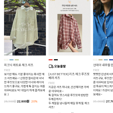
피크닉 레트로 체크 셔츠
선데이 내추럴 
FREE
FREE
[JUST BETTER] 리츠 체크 루즈핏
보기만 해도 기분 좋아지는 화사한 체
빳빳한 린넨에 비
베러 셔츠
크 셔츠예요~! 산뜻한 컬러감에 넉넉
셔츠구요, 루즈한
한 루즈핏으로 다양한 이너와 레이어
론 아우터로 입어
FREE
드하기 좋구요, 가볍게 툭 걸치는 여름
넨 특유의 텍스처
지금은 셔츠 하나로, 선선해지면 가벼
아우터로도 딱! 데일리 하게 즐겨보세
이에요! 가성비 
운 아우터로—
요 :)
보세요~
툭 걸쳐도 멋스러운 루즈핏에 탄탄한
두께감까지!
28,500원
22,800원
20%
35,000원
27,7
두 계절을 넘나들며 매일 찾게 될 체크
셔츠!