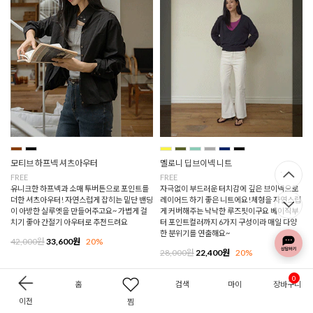
모티브 하프넥 셔츠아우터
멜로니 딥브이넥 니트
FREE
FREE
유니크한 하프넥과 소매 투버튼으로 포인트를
자극없이 부드러운 터치감에 깊은 브이넥으로
더한 셔츠아우터! 자연스럽게 잡히는 밑단 밴딩
레이어드 하기 좋은 니트에요!체형을 자연스럽
이 아방한 실루엣을 만들어주고요~ 가볍게 걸
게 커버해주는 낙낙한 루즈핏이구요 베이직부
치기 좋아 간절기 아우터로 추천드려요
터 포인트컬러까지 6가지 구성이라 매일 다양
한 분위기를 연출해요~
42,000원
33,600원
20%
28,000원
22,400원
20%
0
홈
검색
마이
장바구니
이전
찜