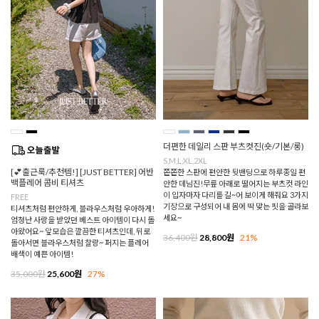
더편한 데일리 스판 부츠컷진(숏/기본/롱)
S,M,L,XL,2XL
[💕출근룩/추천템!] [JUST BETTER] 어반
쫀쫀한 스판에 편안한 뒷밴딩으로 하루종일 편
백플레어 콤비 티셔츠
안한 데님진!무릎 아래로 떨어지는 부츠컷 라인
이 입자마자 다리를 길~어 보이게 해줘요 3가지
FREE
기장으로 구성되어 내 몸에 딱 맞는 핏을 골라보
티셔츠처럼 편안하게, 블라우스처럼 우아하게!
세요~
엄청난 사랑을 받았던 베스트 아이템이 다시 돌
아왔어요~ 앞모습은 깔끔한 티셔츠인데, 뒤로
36,400원
28,800원
21%
돌아서면 블라우스처럼 찰랑~ 퍼지는 플레어
배색이 예쁜 아이템!
35,000원
25,600원
27%