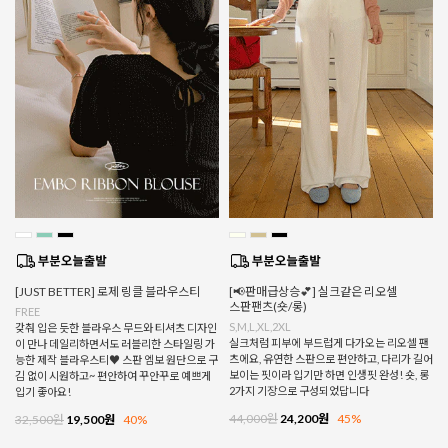
[JUST BETTER] 로제 링클 블라우스티
[📢판매급상승💕] 실크같은 리오셀
스판팬츠(숏/롱)
FREE
S,M,L,XL,2XL
갖춰 입은 듯한 블라우스 무드와 티셔츠 디자인
실크처럼 피부에 부드럽게 다가오는 리오셀 팬
이 만나 데일리하면서도 러블리한 스타일링 가
츠에요, 유연한 스판으로 편안하고, 다리가 길어
능한 제작 블라우스티♥ 스판 엠보 원단으로 구
보이는 핏이라 입기만 하면 인생핏 완성! 숏, 롱
김 없이 시원하고~ 편안하여 꾸안꾸로 예쁘게
2가지 기장으로 구성되었답니다
입기 좋아요!
44,000원
24,200원
45%
32,500원
19,500원
40%