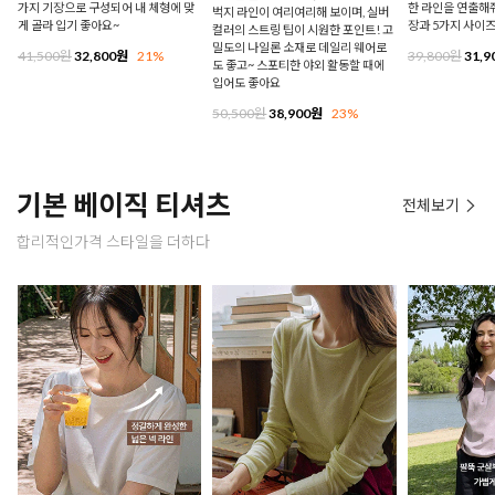
가지 기장으로 구성되어 내 체형에 맞
한 라인을 연출해줘
벅지 라인이 여리여리해 보이며, 실버
게 골라 입기 좋아요~
장과 5가지 사이
컬러의 스트링 팁이 시원한 포인트! 고
밀도의 나일론 소재로 데일리 웨어로
41,500원
32,800원
21%
39,800원
31,9
도 좋고~ 스포티한 야외 활동할 때에
입어도 좋아요
50,500원
38,900원
23%
기본 베이직 티셔츠
전체보기
합리적인가격 스타일을 더하다