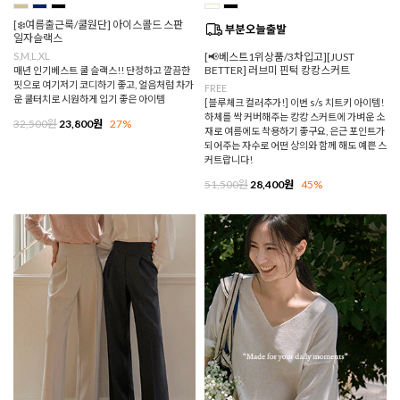
[❄️여름출근룩/쿨원단] 아이스콜드 스판
일자슬랙스
S,M,L,XL
[📢베스트1위상품/3차입고][JUST
BETTER] 러브미 핀턱 캉캉스커트
매년 인기베스트 쿨 슬랙스!! 단정하고 깔끔한
핏으로 여기저기 코디하기 좋고, 얼음처럼 차가
FREE
운 쿨터치로 시원하게 입기 좋은 아이템
[블루체크 컬러추가!] 이번 s/s 치트키 아이템!
하체를 싹 커버해주는 캉캉 스커트에 가벼운 소
32,500원
23,800원
27%
재로 여름에도 착용하기 좋구요, 은근 포인트가
되어주는 자수로 어떤 상의와 함께 해도 예쁜 스
커트랍니다!
51,500원
28,400원
45%