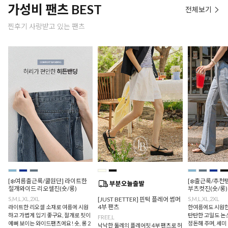
가성비 팬츠 BEST
전체보기
찐후기 사랑받고 있는 팬츠
[❄️여름출근룩/쿨원단] 라이트한
[❄️출근룩/추천
절개와이드 리오셀진(숏/롱)
부츠컷진(숏/롱)
S,M,L,XL,2XL
[JUST BETTER] 핀턱 플레어 썸머
S,M,L,XL,2XL
4부 팬츠
라이트한 리오셀 소재로 여름에 시원
한여름에도 시원한
하고 가볍게 입기 좋구요, 절개로 핏이
탄탄한 고밀도 논
FREE,L
예뻐 보이는 와이드팬츠에요! 숏, 롱 2
정돈해 주며, 세미
낙낙한 둘레의 플레어핏 4부 팬츠로 허