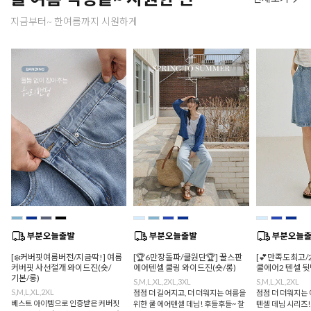
지금부터~ 한여름까지 시원하게
[❄️커버핏여름버전/지금딱!] 여름
[🏆6만장돌파/쿨원단🏆] 꿀스판
[💕만족도최고/
커버핏 사선절개 와이드진(숏/
에어텐셀 쿨링 와이드진(숏/롱)
쿨에어2 텐셀 
기본/롱)
S,M,L,XL,2XL,3XL
S,M,L,XL,2XL
S,M,L,XL,2XL
점점 더 길어지고, 더 더워지는 여름을
점점 더 더워지는 
베스트 아이템으로 인증받은 커버핏
위한 쿨 에어텐셀 데님! 후들후들~ 찰
텐셀 데님 시리즈!