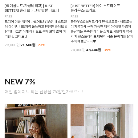
[🧶여름니트/가성비최고] [JUST
[JUST BETTER] 메이 스트라이프
BETTER] 슬러브 나그랑 반팔 니트티
블라우스/스커트
FREE
FREE
드디어 여름버전이 나왔어요! 검증된 베스트셀
블라우스&스커트 각각 단품으로도~ 세트로는
러 아이템, 니트처럼 쫀득하고 편안한 슬러브 반
더 저렴하게 구매 가능한 제작 아이템! 가볍게
팔티! 나그랑 어깨 라인으로 부해 보임 없이 여
흩날리는 촉촉한 레이온 소재로 시원하게 착용
리한 핏 그대로 :)
되며, 잔스트라이프 패턴이 시즌 분위기를 살려
주어 예쁘답니다♥
28,000원
21,600원
23%
74,400원
48,400원
35%
NEW 7%
매일 업데이트 되는 신상을 7%할인가격으로!