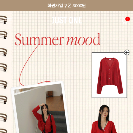
🚀오늘출발상품 당일발송 배송중
앱 다운로드 10% 할인쿠폰
앱 다운로드 10% 할인쿠폰
회원가입 쿠폰 3000원
0
NEW 7%
BEST
🚀오늘출발
MADE . J
상의
팬츠
아