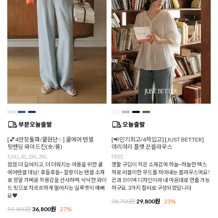
[💕4만장돌파/쿨원단✨] 쿨에어 텐셀
[📢인기최고/4차입고] [JUST BETTER]
뒷밴딩 와이드진(숏/롱)
여리여리 플랫 끈블라우스
S,M,L,XL,2XL,3XL
FREE
점점 더 길어지고, 더 더워지는 여름을 위한 쿨
생활 구김이 적은 소재감에 하늘~하늘한 텍스
에어텐셀 데님! 후들후들~ 찰랑이는 텐셀 소재
처로 러블리한 무드를 자아내는 블라우스에요!
로 정말 가벼운 착용감을 선사하며, 낙낙한 와이
끈과 브이넥 디자인이라 내 마음대로 연출 가능
드 핏으로 차르르하게 떨어지는 실루엣이 예뻐
하구요, 3가지 컬러로 구성되었답니다
요♥
38,700원
29,800원
23%
50,400원
36,800원
27%