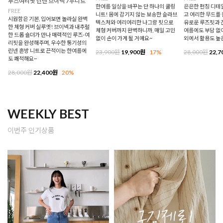
루즈여리핏 린넨 브이넥 7부니트
한여름 일상을 바꾸는 단 하나의 쿨링
은은한 펀칭 디테
FREE
니트! 몸에 감기지 않는 보송한 슬라브
고 여리한 무드를 
시원함은 기본, 입어보면 놀라실 완벽
텍스처와 여리여리한 나그랑 핏으로
유로운 루즈핏과 
한 체형 커버 실루엣! 브이넥과 내추럴
체형 커버까지 완벽하니까, 매일 고민
여름에도 부담 없이
한 드롭 숄더가 만나 매력적인 루즈-여
없이 손이 가게 될 거예요~
외에서 활용도 높
리핏을 완성해주며, 우수한 통기성의
린넨 혼방 니트로 끈적이는 한여름에
23,900원
19,900원
17%
28,000원
22,7
도 쾌적해요~
28,000원
22,400원
20%
WEEKLY BEST
이번주 인기상품