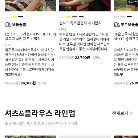
솔리드 촉촉텐셜 이너 기본티
FREE
(건조기🙆🏻‍♀️가능) [JUST BETTER]
[❄️출근룩/시원한
촉촉한 텐셀 소재로 맨살에 입어도 좋
클로이 실키 퍼프 반팔티
BETTER] 하프
은 기본 티셔츠에요! 컬러감이 예뻐서
니트, 맨투맨, 가디건 안에 컬러 포인트
FREE
FREE
룩을 연출하기 좋은 아이템이랍니다
출근룩부터 데이트룩까지, 티셔츠 한
격식은 차려야 하
장으로 완성하는 완벽한 블라우스 핏!
이라면? 쿨 분또 
28,000원
22,700원
19%
실크 같은 촉감에 건조기 사용까지 가
고, 밑단 밴딩으
능한 만능 이중지 원단으로 관리는 세
는 볼륨 실루엣으로
상 편하게, 무드는 로맨틱하게 채워줄
근부터 퇴근 후 
퍼프티예요~
해요♥
32,300원
24,300원
25%
34,900원
26,9
셔츠&블라우스 라인업
전체보기
출근룩/일상룩 어디에나 사랑받는 아이템