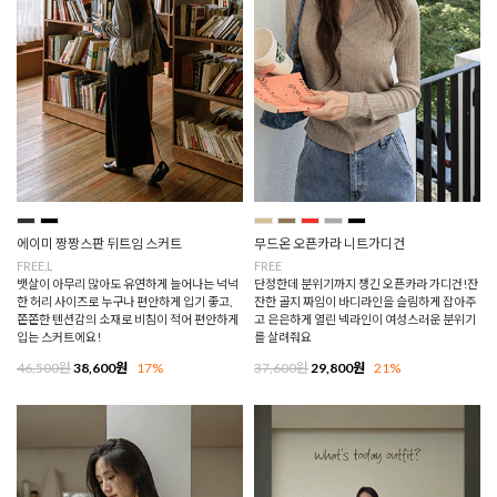
에이미 짱짱스판 뒤트임 스커트
무드온 오픈카라 니트가디건
FREE,L
FREE
뱃살이 아무리 많아도 유연하게 늘어나는 넉넉
단정한데 분위기까지 챙긴 오픈카라 가디건!잔
한 허리 사이즈로 누구나 편안하게 입기 좋고,
잔한 골지 짜임이 바디라인을 슬림하게 잡아주
쫀쫀한 텐션감의 소재로 비침이 적어 편안하게
고 은은하게 열린 넥라인이 여성스러운 분위기
입는 스커트에요!
를 살려줘요
46,500원
38,600원
17%
37,600원
29,800원
21%