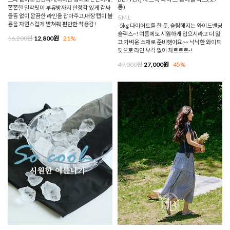
롱)
쫀쫀한 밀착핏이 부유방까지 안정감 있게 감싸
들뜸 없이 깔끔한 라인을 잡아주고,내장 캡이 볼
S,M,L
륨을 자연스럽게 받쳐줘 편안한 착용감!
-5kg 다이어트를 한 듯, 슬림해지는 와이드밴딩
슬랙스~! 여름에도 시원하게 입으시라고 더 얇
16,200원
12,800원
21%
고 가벼운 소재로 준비햇어요~~ 낙낙한 와이드
핏으로 라인 부각 없이 차르르르-!
49,000원
27,000원
45%