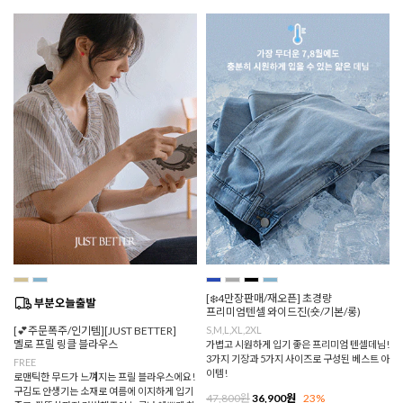
[❄️4만장판매/재오픈] 초경량
프리미엄텐셀 와이드진(숏/기본/롱)
[💕주문폭주/인기템][JUST BETTER]
S,M,L,XL,2XL
멜로 프릴 링클 블라우스
가볍고 시원하게 입기 좋은 프리미엄 텐셀데님!
3가지 기장과 5가지 사이즈로 구성된 베스트 아
FREE
이템!
로맨틱한 무드가 느껴지는 프릴 블라우스에요!
구김도 안생기는 소재로 여름에 이지하게 입기
47,800원
36,900원
23%