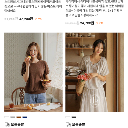
베이직해서 어디에나 활용하기 좋고, 린넨 소재
스트원의 시그니처 꿀스판에 베이직한 와이드
로 통기성이 좋아 시원하게 입을 수 있는 아이템
핏으로 누구나 편안하게 입기 좋은 베스트 아이
에요~ 여름에 매일 입는 기본나시, 1+1 기획구
템이에요
성으로 알뜰쇼핑하세요♡
51,800원
37,900원
27%
33,800원
24,700원
27%