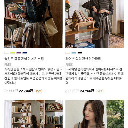
솔리드 촉촉텐셜 이너 기본티
라이스 찰랑텐션 단가라티
FREE
FREE
촉촉한 텐셀 소재로 맨살에 입어도 좋은 기본 티
모찌처럼 쫀득쫀득하게 늘어나는 티셔츠로 편
셔츠에요! 컬러감이 예뻐서 니트, 맨투맨, 가디
안하게 입기 좋구요, 넉넉한 품과 스트라이프 패
건 안에 컬러 포인트 룩을 연출하기 좋은 아이템
턴이라 하나만 입어도 캐주얼한 무드를 더해줘
이랍니다
요
28,000원
22,700원
19%
31,000원
23,900원
23%