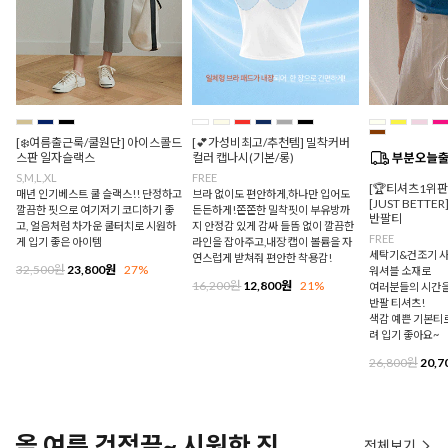
[❄️여름출근룩/쿨원단] 아이스콜드
[💕가성비최고/추천템] 밀착커버
스판 일자슬랙스
컬러 캡나시(기본/롱)
S,M,L,XL
FREE
[🏆티셔츠1위
매년 인기베스트 쿨 슬랙스!! 단정하고
브라 없이도 편안하게,하나만 입어도
[JUST BETTE
깔끔한 핏으로 여기저기 코디하기 좋
든든하게!쫀쫀한 밀착핏이 부유방까
반팔티
고, 얼음처럼 차가운 쿨터치로 시원하
지 안정감 있게 감싸 들뜸 없이 깔끔한
FREE
게 입기 좋은 아이템
라인을 잡아주고,내장 캡이 볼륨을 자
세탁기&건조기 사
연스럽게 받쳐줘 편안한 착용감!
32,500원
23,800원
27%
워셔블 소재로
16,200원
12,800원
21%
여러분들의 시간을
반팔 티셔츠!
색감 예쁜 기본티로
려 입기 좋아요~
26,800원
20,7
올 여름 걱정끝~ 시원한 진
전체보기