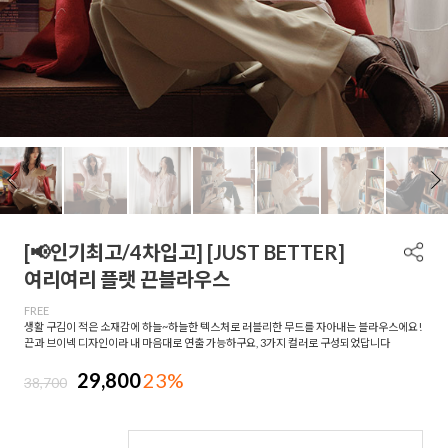
[📢인기최고/4차입고] [JUST BETTER]
여리여리 플랫 끈블라우스
FREE
생활 구김이 적은 소재감에 하늘~하늘한 텍스처로 러블리한 무드를 자아내는 블라우스에요!
끈과 브이넥 디자인이라 내 마음대로 연출 가능하구요, 3가지 컬러로 구성되었답니다
29,800
23%
38,700