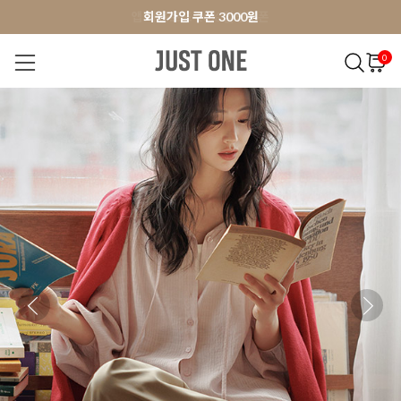
앱 다운로드 10% 할인쿠폰
앱 다운로드 10% 할인쿠폰
회원가입 쿠폰 3000원
0
NEW 7%
BEST
오늘출발
MADE . J
상의
팬츠
아우