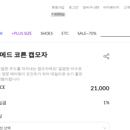
회원가입
로그인
장바구니(
0
)
마이페이지
고객
OK
+PLUS SIZE
SHOES
ETC
SALE~70%
메드 코튼 캡모자
얼한 무드를 자아내는 캡모자에요! 깔끔한 자수로
 영문 레터링이 포인트가 되어 데일리로 쓰기 좋은
이템이랍니다
ICE
21,000
립금
1%
상