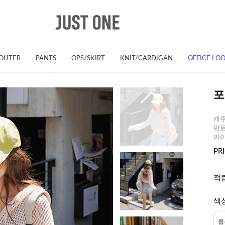
OUTER
PANTS
OPS/SKIRT
KNIT/CARDIGAN
OFFICE LO
포
캐주
만든
아
PR
적
색