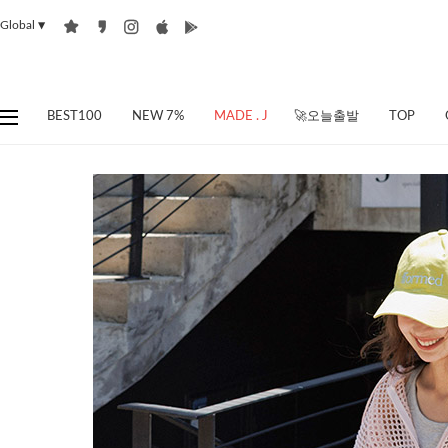
Global
▼
BEST100
NEW 7%
MADE . J
🚀오늘출발
TOP