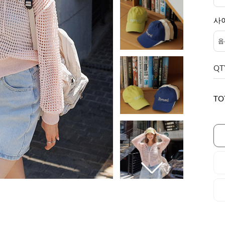
사
QT
TO