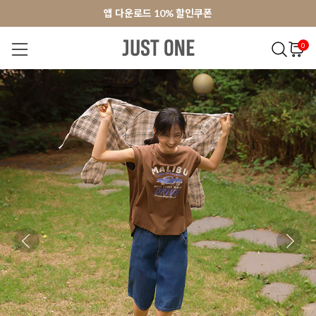
앱 다운로드 10% 할인쿠폰
앱 다운로드 10% 할인쿠폰
회원가입 쿠폰 3000원
회원가입 쿠폰 3000원
0
NEW 7%
BEST
오늘출발
MADE . J
상의
팬츠
아우