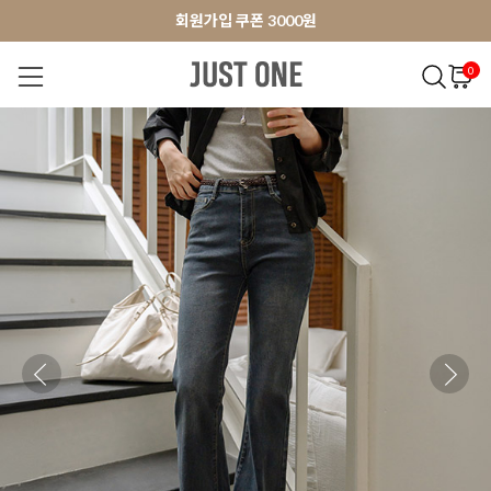
앱 다운로드 10% 할인쿠폰
앱 다운로드 10% 할인쿠폰
회원가입 쿠폰 3000원
0
NEW 7%
BEST
오늘출발
MADE . J
상의
팬츠
아우