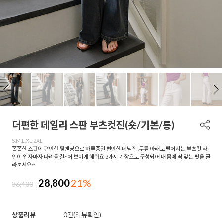
더편한 데일리 스판 부츠컷진(숏/기본/롱)
S,M,L,XL,2XL
쫀쫀한 스판에 편안한 뒷밴딩으로 하루종일 편안한 데님진!무릎 아래로 떨어지는 부츠컷 라
인이 입자마자 다리를 길~어 보이게 해줘요 3가지 기장으로 구성되어 내 몸에 딱 맞는 핏을 골
라보세요~
28,800
21%
36,400
상품리뷰
0