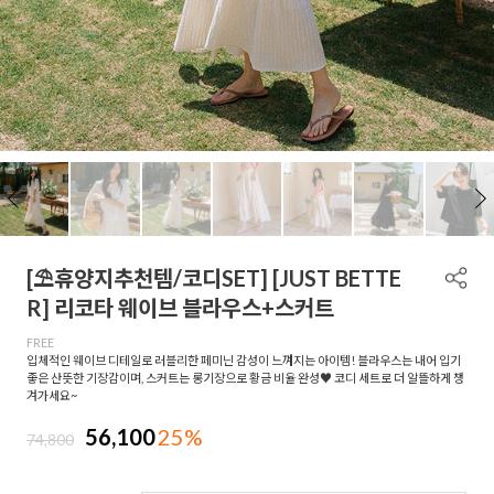
[⛱️휴양지추천템/코디SET] [JUST BETTE
R] 리코타 웨이브 블라우스+스커트
FREE
입체적인 웨이브 디테일로 러블리한 페미닌 감성이 느껴지는 아이템! 블라우스는 내어 입기
좋은 산뜻한 기장감이며, 스커트는 롱기장으로 황금 비율 완성♥ 코디 세트로 더 알뜰하게 챙
겨가세요~
56,100
25%
74,800