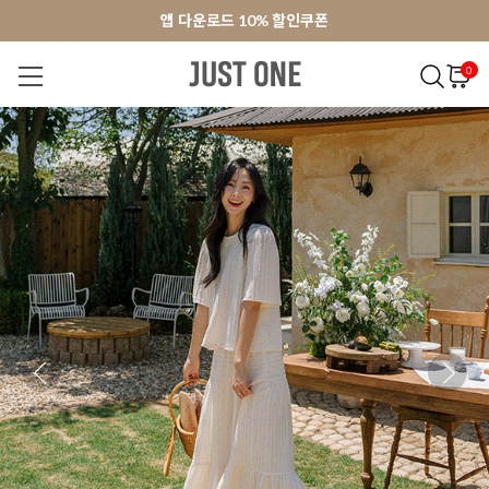
앱 다운로드 10% 할인쿠폰
앱 다운로드 10% 할인쿠폰
회원가입 쿠폰 3000원
0
NEW 7%
BEST
오늘출발
MADE . J
상의
팬츠
아우