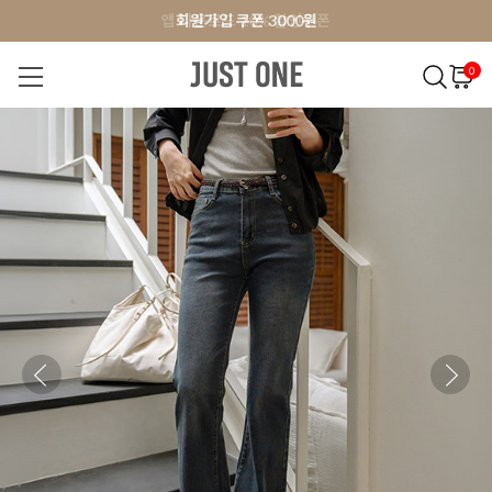
앱 다운로드 10% 할인쿠폰
앱 다운로드 10% 할인쿠폰
회원가입 쿠폰 3000원
0
NEW 7%
BEST
오늘출발
MADE . J
상의
팬츠
아우