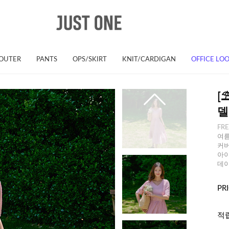
OUTER
PANTS
OPS/SKIRT
KNIT/CARDIGAN
OFFICE LO
[
델
FR
여름
커버
아이
데이
PR
적