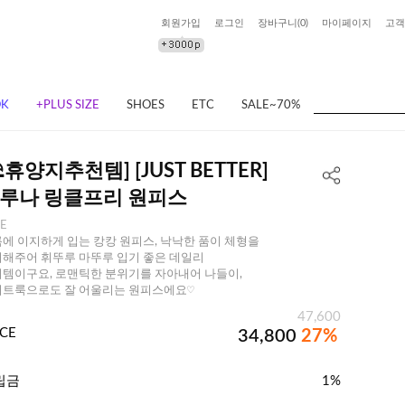
회원가입
로그인
장바구니(
0
)
마이페이지
고객
OK
+PLUS SIZE
SHOES
ETC
SALE~70%
⛱️휴양지추천템] [JUST BETTER]
루나 링클프리 원피스
EE
에 이지하게 입는 캉캉 원피스, 낙낙한 품이 체형을
해주어 휘뚜루 마뚜루 입기 좋은 데일리
템이구요, 로맨틱한 분위기를 자아내어 나들이,
트룩으로도 잘 어울리는 원피스에요♡
47,600
ICE
34,800
27%
립금
1%