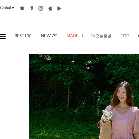
Global
▼
BEST100
NEW 7%
MADE . J
🚀오늘출발
TOP