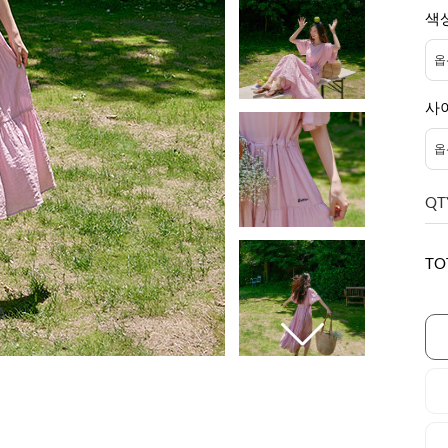
색
사
QT
TO