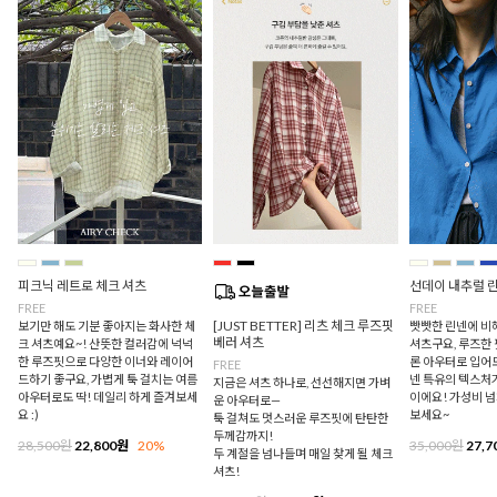
피크닉 레트로 체크 셔츠
선데이 내추럴 
FREE
FREE
[JUST BETTER] 리츠 체크 루즈핏
보기만 해도 기분 좋아지는 화사한 체
빳빳한 린넨에 비
베러 셔츠
크 셔츠예요~! 산뜻한 컬러감에 넉넉
셔츠구요, 루즈한
한 루즈핏으로 다양한 이너와 레이어
론 아우터로 입어
FREE
드하기 좋구요, 가볍게 툭 걸치는 여름
넨 특유의 텍스처
지금은 셔츠 하나로, 선선해지면 가벼
아우터로도 딱! 데일리 하게 즐겨보세
이에요! 가성비 
운 아우터로—
요 :)
보세요~
툭 걸쳐도 멋스러운 루즈핏에 탄탄한
두께감까지!
28,500원
22,800원
20%
35,000원
27,7
두 계절을 넘나들며 매일 찾게 될 체크
셔츠!