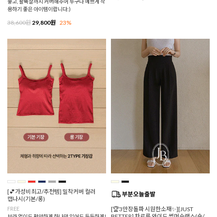
좋고, 팔뚝살까지 커버해주어 누구나 예쁘게 착
용하기 좋은 아이템이랍니다:)
38,600원
29,800원
23%
[💕가성비최고/추천템] 밀착커버 컬러
캡나시(기본/롱)
FREE
[🏆3만장돌파 시원한소재✨][JUST
BETTER] 차르륵 와이드 썸머슬랙스(숏/
브라 없이도 편안하게,하나만 입어도 든든하게!