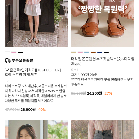
더리얼 쫀쫀텐션 부츠컷슬랙스(숏&미디엄
2type)
[💕출근룩/인기최고][JUST BETTER]
S,M,L
로에 스트링 자개 셔츠
후기 1,000개 이상!
쫀쫀한 텐션으로 완벽한 핏을 연출해주는 부츠
FREE
컷슬랙스
허리 스트링 & 자개단추, 고급스러운 소재감까
지 하나하나 신경 써서 제작한 3-Way로 연출
35,800원
26,200원
27%
되는 셔츠! 모임룩, 하객룩, 데일리까지 한 벌로
다양한 무드를 책임져줄 셔츠에요♡
47,900원
28,800원
40%