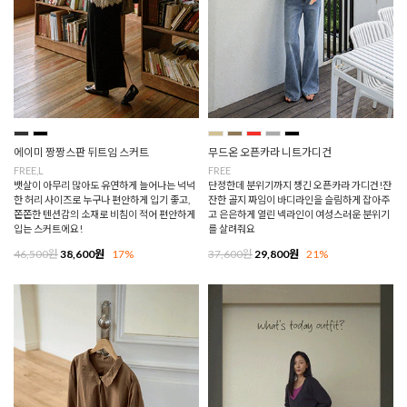
에이미 짱짱스판 뒤트임 스커트
무드온 오픈카라 니트가디건
FREE,L
FREE
뱃살이 아무리 많아도 유연하게 늘어나는 넉넉
단정한데 분위기까지 챙긴 오픈카라 가디건!잔
한 허리 사이즈로 누구나 편안하게 입기 좋고,
잔한 골지 짜임이 바디라인을 슬림하게 잡아주
쫀쫀한 텐션감의 소재로 비침이 적어 편안하게
고 은은하게 열린 넥라인이 여성스러운 분위기
입는 스커트에요!
를 살려줘요
46,500원
38,600원
17%
37,600원
29,800원
21%