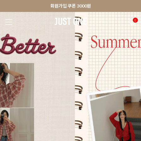
🚀오늘출발상품 당일발송 배송중
앱 다운로드 10% 할인쿠폰
앱 다운로드 10% 할인쿠폰
회원가입 쿠폰 3000원
0
NEW 7%
BEST
🚀오늘출발
MADE . J
상의
팬츠
아