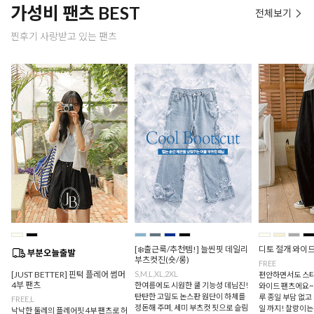
가성비 팬츠 BEST
전체보기
찐후기 사랑받고 있는 팬츠
[❄️출근룩/추천템!] 늘씬핏 데일리
디토 절개 와이
부츠컷진(숏/롱)
FREE
[JUST BETTER] 핀턱 플레어 썸머
S,M,L,XL,2XL
편안하면서도 스타
4부 팬츠
한여름에도 시원한 쿨 기능성 데님진!
와이드 팬츠에요~
탄탄한 고밀도 논스판 원단이 하체를
루 종일 부담 없고
FREE,L
정돈해 주며, 세미 부츠컷 핏으로 슬림
일 까지! 찰랑이
낙낙한 둘레의 플레어핏 4부 팬츠로 허