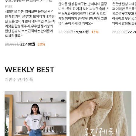
루즈여리핏 린넨 브이넥 7부니트
한여름 일상을 바꾸는 단 하나의 쿨링
은은한 펀칭 디테
FREE
니트! 몸에 감기지 않는 보송한 슬라브
고 여리한 무드를 
시원함은 기본, 입어보면 놀라실 완벽
텍스처와 여리여리한 나그랑 핏으로
유로운 루즈핏과 
한 체형 커버 실루엣! 브이넥과 내추럴
체형 커버까지 완벽하니까, 매일 고민
여름에도 부담 없이
한 드롭 숄더가 만나 매력적인 루즈-여
없이 손이 가게 될 거예요~
외에서 활용도 높
리핏을 완성해주며, 우수한 통기성의
린넨 혼방 니트로 끈적이는 한여름에
23,900원
19,900원
17%
28,000원
22,7
도 쾌적해요~
28,000원
22,400원
20%
WEEKLY BEST
이번주 인기상품