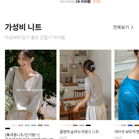
38,500원
28,900원
25%
가성비 니트
전체보기
지금부터 입기 좋은 간절기 아이템
쿨썸머 슬라브 라운드 니트
여리핏 보트넥 
[🧶여름니트/인기템!!]
FREE
FREE