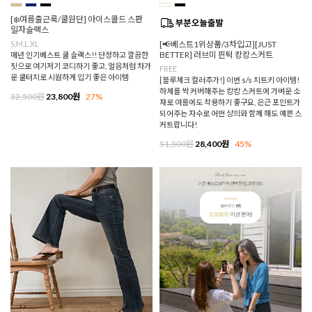
[❄️여름출근룩/쿨원단] 아이스콜드 스판
일자슬랙스
S,M,L,XL
[📢베스트1위상품/3차입고][JUST
BETTER] 러브미 핀턱 캉캉스커트
매년 인기베스트 쿨 슬랙스!! 단정하고 깔끔한
핏으로 여기저기 코디하기 좋고, 얼음처럼 차가
FREE
운 쿨터치로 시원하게 입기 좋은 아이템
[블루체크 컬러추가!] 이번 s/s 치트키 아이템!
하체를 싹 커버해주는 캉캉 스커트에 가벼운 소
32,500원
23,800원
27%
재로 여름에도 착용하기 좋구요, 은근 포인트가
되어주는 자수로 어떤 상의와 함께 해도 예쁜 스
커트랍니다!
51,500원
28,400원
45%