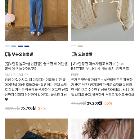
[🏆6만장돌파/쿨원단🏆] 꿀스판 에어텐셀
[💕2만장판매/5차입고특가✨][JUST
쿨링 와이드진(숏/롱)
BETTER] 워터리 가벼운 줄지 썸머셔츠
S,M,L,XL,2XL,3XL
FREE
점점 더 길어지고, 더 더워지는 여름을 위한 쿨
뜨거운 햇빛을 가려주는 살안타템으로 활용하
에어텐셀 데님! 후들후들~ 찰랑이는 텐셀 소재
기 좋은 셔츠! 공기처럼 가벼운 소재와 워터리
로 정말 가벼운 착용감을 선사하며, 쫀득한 신축
한 색감으로 수수한 감성을 자아내요 나시 위에
성까지 더해져 편안하게 입어지는 꿀스판 데님
툭 걸쳐도 좋고, 깔끔하게 셔츠로 입어도 좋아요
♥
44,800원
29,200원
35%
48,800원
35,700원
27%