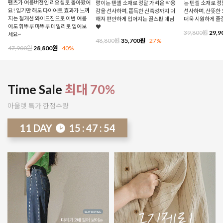
팬츠가 여름버전인 리오셀로 돌아왔어
랑이는 텐셀 소재로 정말 가벼운 착용
는 텐셀 소재로 
요! 입기만 해도 다이어트 효과가 느껴
감을 선사하며, 쫀득한 신축성까지 더
선사하며, 산뜻한 
지는 절개선 와이드진으로 이번 여름
해져 편안하게 입어지는 꿀스판 데님
더욱 시원하게 즐
에도 휘뚜루 마뚜루 데일리로 입어보
♥
39,800원
29,9
세요~
48,800원
35,700원
27%
47,900원
28,800원
40%
Time Sale
최대 70%
아울렛 특가 한정수량
11
DAY
15
:
47
:
49