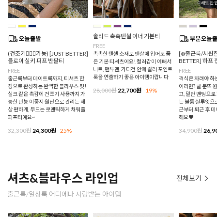
솔리드 촉촉텐셜 이너 기본티
FREE
(건조기🙆🏻‍♀️가능) [JUST BETTER]
[❄️출근룩/시원한
촉촉한 텐셀 소재로 맨살에 입어도 좋
클로이 실키 퍼프 반팔티
BETTER] 하프
은 기본 티셔츠에요! 컬러감이 예뻐서
니트, 맨투맨, 가디건 안에 컬러 포인트
FREE
FREE
룩을 연출하기 좋은 아이템이랍니다
출근룩부터 데이트룩까지, 티셔츠 한
격식은 차려야 하
장으로 완성하는 완벽한 블라우스 핏!
이라면? 쿨 분또 
28,000원
22,700원
19%
실크 같은 촉감에 건조기 사용까지 가
고, 밑단 밴딩으
능한 만능 이중지 원단으로 관리는 세
는 볼륨 실루엣으로
상 편하게, 무드는 로맨틱하게 채워줄
근부터 퇴근 후 
퍼프티예요~
해요♥
32,300원
24,300원
25%
34,900원
26,9
셔츠&블라우스 라인업
전체보기
출근룩/일상룩 어디에나 사랑받는 아이템