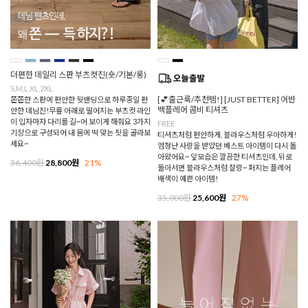
더편한 데일리 스판 부츠컷진(숏/기본/롱)
S,M,L,XL,2XL
[💕출근룩/추천템!] [JUST BETTER] 어반
쫀쫀한 스판에 편안한 뒷밴딩으로 하루종일 편
백플레어 콤비 티셔츠
안한 데님진!무릎 아래로 떨어지는 부츠컷 라인
이 입자마자 다리를 길~어 보이게 해줘요 3가지
FREE
기장으로 구성되어 내 몸에 딱 맞는 핏을 골라보
티셔츠처럼 편안하게, 블라우스처럼 우아하게!
세요~
엄청난 사랑을 받았던 베스트 아이템이 다시 돌
아왔어요~ 앞모습은 깔끔한 티셔츠인데, 뒤로
36,400원
28,800원
21%
돌아서면 블라우스처럼 찰랑~ 퍼지는 플레어
배색이 예쁜 아이템!
35,000원
25,600원
27%