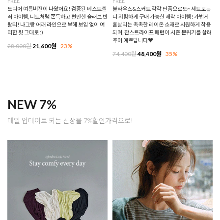
FREE
FREE
드디어 여름버전이 나왔어요! 검증된 베스트셀
블라우스&스커트 각각 단품으로도~ 세트로는
러 아이템, 니트처럼 쫀득하고 편안한 슬러브 반
더 저렴하게 구매 가능한 제작 아이템! 가볍게
팔티! 나그랑 어깨 라인으로 부해 보임 없이 여
흩날리는 촉촉한 레이온 소재로 시원하게 착용
리한 핏 그대로 :)
되며, 잔스트라이프 패턴이 시즌 분위기를 살려
주어 예쁘답니다♥
28,000원
21,600원
23%
74,400원
48,400원
35%
NEW 7%
매일 업데이트 되는 신상을 7%할인가격으로!