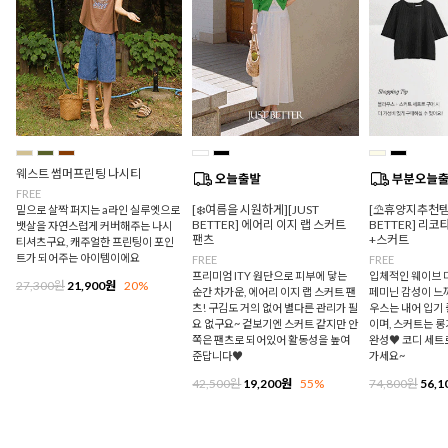
웨스트 썸머프린팅 나시티
FREE
[❄️여름을 시원하게][JUST
[⛱️휴양지추천템/
밑으로 살짝 퍼지는 a라인 실루엣으로
BETTER] 에어리 이지 랩 스커트
BETTER] 리
뱃살을 자연스럽게 커버해주는 나시
팬츠
+스커트
티셔츠구요, 캐주얼한 프린팅이 포인
트가 되어주는 아이템이에요
FREE
FREE
프리미엄 ITY 원단으로 피부에 닿는
입체적인 웨이브 
27,300원
21,900원
20%
순간 차가운, 에어리 이지 랩 스커트 팬
페미닌 감성이 느
츠! 구김도 거의 없어 별다른 관리가 필
우스는 내어 입기
요 없구요~ 겉보기엔 스커트 같지만 안
이며, 스커트는 
쪽은 팬츠로 되어있어 활동성을 높여
완성♥ 코디 세트
준답니다♥
가세요~
42,500원
19,200원
55%
74,800원
56,1