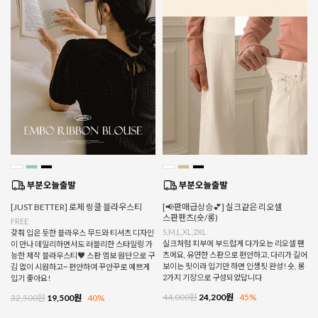
[JUST BETTER] 로제 링클 블라우스티
[📢판매급상승💕] 실크같은 리오셀
스판팬츠(숏/롱)
FREE
S,M,L,XL,2XL
갖춰 입은 듯한 블라우스 무드와 티셔츠 디자인
실크처럼 피부에 부드럽게 다가오는 리오셀 팬
이 만나 데일리하면서도 러블리한 스타일링 가
츠에요, 유연한 스판으로 편안하고, 다리가 길어
능한 제작 블라우스티♥ 스판 엠보 원단으로 구
보이는 핏이라 입기만 하면 인생핏 완성! 숏, 롱
김 없이 시원하고~ 편안하여 꾸안꾸로 예쁘게
2가지 기장으로 구성되었답니다
입기 좋아요!
44,000원
24,200원
45%
32,500원
19,500원
40%