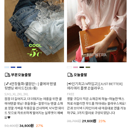
[💕4만장돌파/쿨원단✨] 쿨에어 텐셀
[📢인기최고/4차입고] [JUST BETTER]
뒷밴딩 와이드진(숏/롱)
여리여리 플랫 끈블라우스
S,M,L,XL,2XL,3XL
FREE
점점 더 길어지고, 더 더워지는 여름을 위한 쿨
생활 구김이 적은 소재감에 하늘~하늘한 텍스
에어텐셀 데님! 후들후들~ 찰랑이는 텐셀 소재
처로 러블리한 무드를 자아내는 블라우스에요!
로 정말 가벼운 착용감을 선사하며, 낙낙한 와이
끈과 브이넥 디자인이라 내 마음대로 연출 가능
드 핏으로 차르르하게 떨어지는 실루엣이 예뻐
하구요, 3가지 컬러로 구성되었답니다
요♥
38,700원
29,800원
23%
50,400원
36,800원
27%