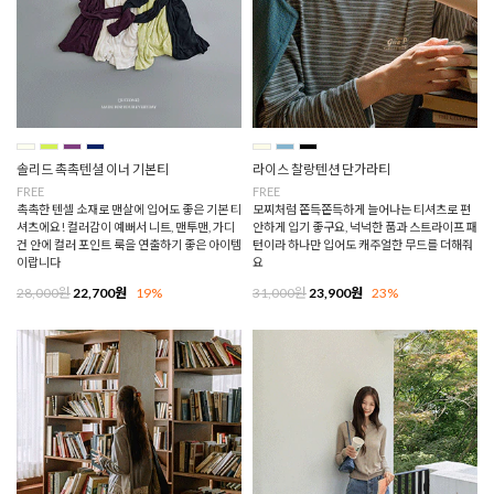
솔리드 촉촉텐셜 이너 기본티
라이스 찰랑텐션 단가라티
FREE
FREE
촉촉한 텐셀 소재로 맨살에 입어도 좋은 기본 티
모찌처럼 쫀득쫀득하게 늘어나는 티셔츠로 편
셔츠에요! 컬러감이 예뻐서 니트, 맨투맨, 가디
안하게 입기 좋구요, 넉넉한 품과 스트라이프 패
건 안에 컬러 포인트 룩을 연출하기 좋은 아이템
턴이라 하나만 입어도 캐주얼한 무드를 더해줘
이랍니다
요
28,000원
22,700원
19%
31,000원
23,900원
23%