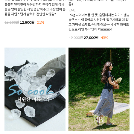
롱)
쫀쫀한 밀착핏이 부유방까지 안정감 있게 감싸
들뜸 없이 깔끔한 라인을 잡아주고,내장 캡이 볼
S,M,L
륨을 자연스럽게 받쳐줘 편안한 착용감!
-5kg 다이어트를 한 듯, 슬림해지는 와이드밴딩
슬랙스~! 여름에도 시원하게 입으시라고 더 얇
16,200원
12,800원
21%
고 가벼운 소재로 준비햇어요~~ 낙낙한 와이드
핏으로 라인 부각 없이 차르르르-!
49,000원
27,000원
45%