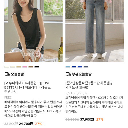
[💕무더위대비❄️시즌입고][JUST
[🏆6만장돌파🏆] 꿀스판 히든밴딩
BETTER] 1+1 에브리데이 라운드
와이드진 (숏/롱)
린넨나시
S,M,L,XL,2XL,3XL
FREE
고객님들이 직접 작성한 4,000개 이상 후기! 저
베이직해서 어디에나 활용하기 좋고, 린넨 소재
스트원의 시그니처 꿀스판에 베이직한 와이드
로 통기성이 좋아 시원하게 입을 수 있는 아이템
핏으로 누구나 편안하게 입기 좋은 베스트 아이
에요~ 여름에 매일 입는 기본나시, 1+1 기획구
템이에요
성으로 알뜰쇼핑하세요♡
51,800원
37,900원
27%
33,800원
24,700원
27%