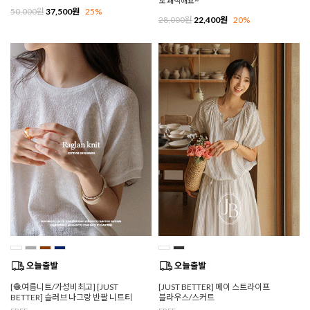
도 쾌적해요~
50,000원
37,500원
25%
28,000원
22,400원
20%
[🧶여름니트/가성비최고] [JUST
[JUST BETTER] 메이 스트라이프
BETTER] 슬러브 나그랑 반팔 니트티
블라우스/스커트