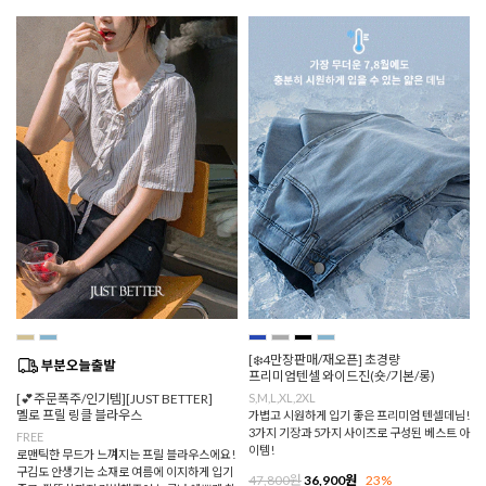
[❄️4만장판매/재오픈] 초경량
프리미엄텐셀 와이드진(숏/기본/롱)
[💕주문폭주/인기템][JUST BETTER]
S,M,L,XL,2XL
멜로 프릴 링클 블라우스
가볍고 시원하게 입기 좋은 프리미엄 텐셀데님!
3가지 기장과 5가지 사이즈로 구성된 베스트 아
FREE
이템!
로맨틱한 무드가 느껴지는 프릴 블라우스에요!
구김도 안생기는 소재로 여름에 이지하게 입기
47,800원
36,900원
23%