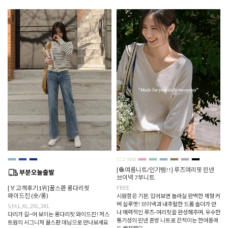
[🧶여름니트/인기템!!] 루즈여리핏 린넨
브이넥 7부니트
[🏅고객후기1위]꿀스판 롱다리핏
FREE
와이드진 (숏/롱)
시원함은 기본, 입어보면 놀라실 완벽한 체형 커
버 실루엣! 브이넥과 내추럴한 드롭 숄더가 만
S,M,L,XL,2XL,3XL
나 매력적인 루즈-여리핏을 완성해주며, 우수한
다리가 길~어 보이는 롱다리핏 와이드진! 저스
통기성의 린넨 혼방 니트로 끈적이는 한여름에
트원의 시그니처 꿀스판 데님으로 만나보세요