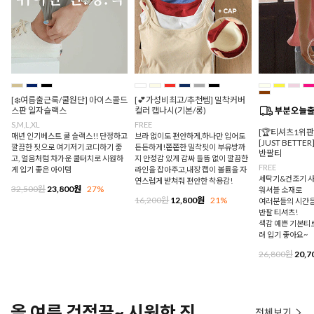
[❄️여름출근룩/쿨원단] 아이스콜드
[💕가성비최고/추천템] 밀착커버
스판 일자슬랙스
컬러 캡나시(기본/롱)
S,M,L,XL
FREE
[🏆티셔츠1위
매년 인기베스트 쿨 슬랙스!! 단정하고
브라 없이도 편안하게,하나만 입어도
[JUST BETTE
깔끔한 핏으로 여기저기 코디하기 좋
든든하게!쫀쫀한 밀착핏이 부유방까
반팔티
고, 얼음처럼 차가운 쿨터치로 시원하
지 안정감 있게 감싸 들뜸 없이 깔끔한
FREE
게 입기 좋은 아이템
라인을 잡아주고,내장 캡이 볼륨을 자
세탁기&건조기 사
연스럽게 받쳐줘 편안한 착용감!
32,500원
23,800원
27%
워셔블 소재로
16,200원
12,800원
21%
여러분들의 시간을
반팔 티셔츠!
색감 예쁜 기본티로
려 입기 좋아요~
26,800원
20,7
올 여름 걱정끝~ 시원한 진
전체보기