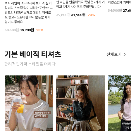
한 라인을 연출해줘요.폭넓은 2가지 기
자연스럽게 커버
벅지 라인이 여리여리해 보이며, 실버
장과 5가지 사이즈로 준비했답니다
컬러의 스트링 팁이 시원한 포인트! 고
34,500원
27,6
밀도의 나일론 소재로 데일리 웨어로
39,800원
31,900원
20%
도 좋고~ 스포티한 야외 활동할 때에
입어도 좋아요
50,500원
38,900원
23%
기본 베이직 티셔츠
전체보기
합리적인가격 스타일을 더하다