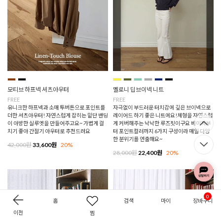
모티브 하프넥 셔츠아우터
멜로니 딥브이넥 니트
FREE
FREE
유니크한 하프넥과 소매 투버튼으로 포인트를
자극없이 부드러운 터치감에 깊은 브이넥으로
더한 셔츠아우터! 자연스럽게 잡히는 밑단 밴딩
레이어드 하기 좋은 니트에요!체형을 자연스럽
이 아방한 실루엣을 만들어주고요~ 가볍게 걸
게 커버해주는 낙낙한 루즈핏이구요 베이직부
치기 좋아 간절기 아우터로 추천드려요
터 포인트컬러까지 6가지 구성이라 매일 다양
한 분위기를 연출해요~
42,000원
33,600원
20%
28,000원
22,400원
20%
0
홈
검색
마이
장바구니
이전
찜