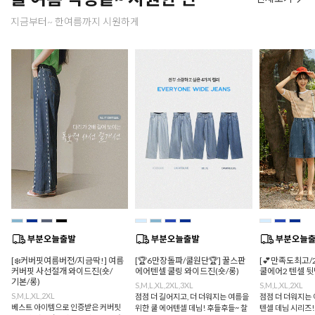
지금부터~ 한여름까지 시원하게
[❄️커버핏여름버전/지금딱!] 여름
[🏆6만장돌파/쿨원단🏆] 꿀스판
[💕만족도최고/
커버핏 사선절개 와이드진(숏/
에어텐셀 쿨링 와이드진(숏/롱)
쿨에어2 텐셀 
기본/롱)
S,M,L,XL,2XL,3XL
S,M,L,XL,2XL
S,M,L,XL,2XL
점점 더 길어지고, 더 더워지는 여름을
점점 더 더워지는 
베스트 아이템으로 인증받은 커버핏
위한 쿨 에어텐셀 데님! 후들후들~ 찰
텐셀 데님 시리즈!