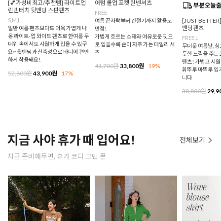
[💕가성비최고/추천템] 라이트업
어텀 롤업 포켓 린넨셔츠
린넨터치 뒷밴딩 스판팬츠
FREE
S,M,L
[JUST BETTE
여름 끝자락부터 간절기까지 활용도
밴딩팬츠
일반 여름 팬츠보다도 더욱 가볍게 나
만점!
온 라이트-업 와이드 팬츠로 한여름 무
가볍게 흐르는 소재와 여유로운 핏으
FREE,L
더위 속에서도 시원하게 입을 수 있구
로 입을수록 손이 자주 가는 데일리 셔
무더운 여름날, 
요~ 뒷밴딩과 신축성으로 바디에 편안
츠
듯한 느낌을 주는
하게 착용돼요!
팬츠! 가볍고 시
41,700원
33,800원
19%
휘뚜루 마뚜루 입
52,800원
43,900원
17%
니다
38,800원
29,9
지금 사야 휴가 때 입어요!
전체보기
지금 준비해두면, 휴가 코디 고민 끝