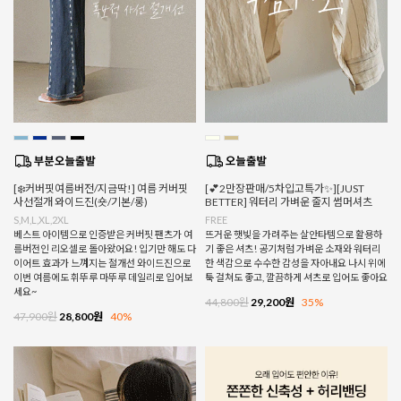
[❄️커버핏여름버전/지금딱!] 여름 커버핏
[💕2만장판매/5차입고특가✨][JUST
사선절개 와이드진(숏/기본/롱)
BETTER] 워터리 가벼운 줄지 썸머셔츠
S,M,L,XL,2XL
FREE
베스트 아이템으로 인증받은 커버핏 팬츠가 여
뜨거운 햇빛을 가려주는 살안타템으로 활용하
름버전인 리오셀로 돌아왔어요! 입기만 해도 다
기 좋은 셔츠! 공기처럼 가벼운 소재와 워터리
이어트 효과가 느껴지는 절개선 와이드진으로
한 색감으로 수수한 감성을 자아내요 나시 위에
이번 여름에도 휘뚜루 마뚜루 데일리로 입어보
툭 걸쳐도 좋고, 깔끔하게 셔츠로 입어도 좋아요
세요~
44,800원
29,200원
35%
47,900원
28,800원
40%