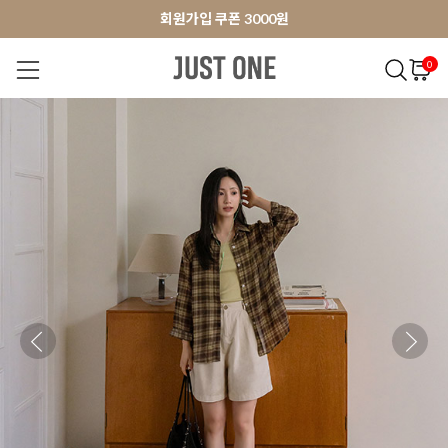
앱 다운로드 10% 할인쿠폰
앱 다운로드 10% 할인쿠폰
회원가입 쿠폰 3000원
0
NEW 7%
BEST
오늘출발
MADE . J
상의
팬츠
아우