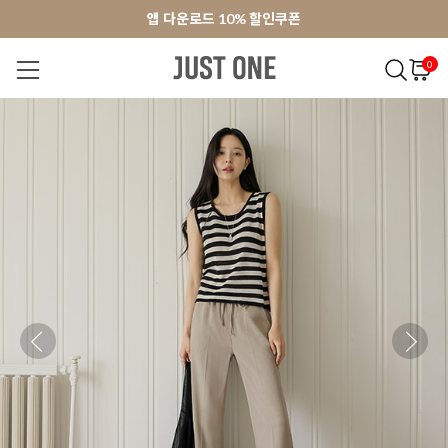
앱 다운로드 10% 할인쿠폰
앱 다운로드 10% 할인쿠폰
회원가입 쿠폰 3000원
회원가입 쿠폰 3000원
0
NEW 7%
BEST
오늘출발
MADE . J
상의
팬츠
아우