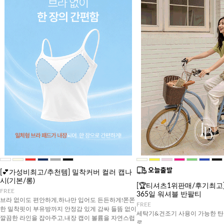
[💕가성비최고/추천템] 밀착커버 컬러 캡나
시(기본/롱)
[🏆티셔츠1위판매/후기최고][J
FREE
365일 워셔블 반팔티
브라 없이도 편안하게,하나만 입어도 든든하게!쫀쫀
FREE
한 밀착핏이 부유방까지 안정감 있게 감싸 들뜸 없이
세탁기&건조기 사용이 가능한 탄
깔끔한 라인을 잡아주고,내장 캡이 볼륨을 자연스럽
로