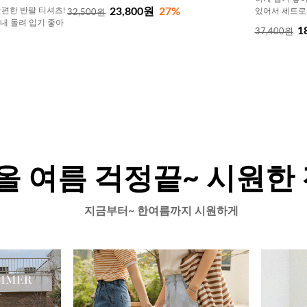
23,800원
27%
편한 반팔 티셔츠!
있어서 세트로
32,500원
내내 돌려 입기 좋아
1
37,400원
올 여름 걱정끝~ 시원한
지금부터~ 한여름까지 시원하게