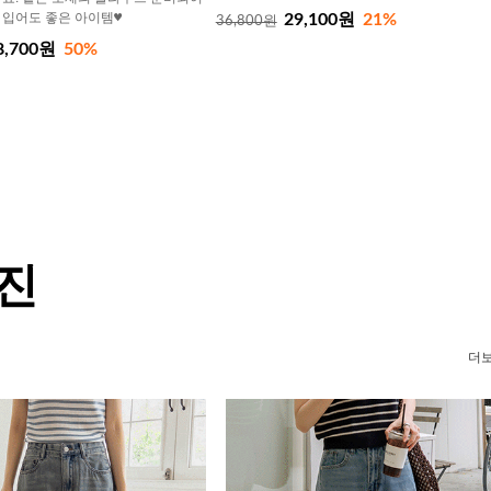
 입어도 좋은 아이템♥
29,100원
21%
36,800원
8,700원
50%
 진
더