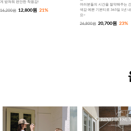
게 받쳐줘 편안한 착용감!
여러분들의 시간을 절약해주는 간
12,800원
21%
색감 예쁜 기본티로 365일 1년 
16,200원
요~
20,700원
23%
26,800원