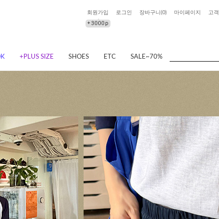
회원가입
로그인
장바구니(
0
)
마이페이지
고객
OK
+PLUS SIZE
SHOES
ETC
SALE~70%