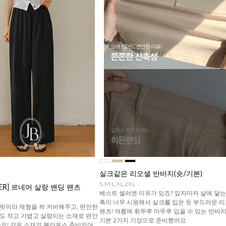
실크같은 리오셀 반바지(숏/기본)
S,M,L,XL,2XL
TTER] 르네어 살랑 밴딩 팬츠
베스트 셀러엔 이유가 있죠? 입자마자 살에 닿는
촉이 너무 시원해서 실크를 입은 듯 부드러운 
핏이라 체형을 싹 커버해주고, 편안한
팬츠! 여름에 휘뚜루 마뚜루 입을 수 있는 반바지!
도 적고 가볍고 살랑이는 소재로 편안
기본 2가지 기장으로 준비했어요
아요! 같은 소재의 블라우스 준비되어