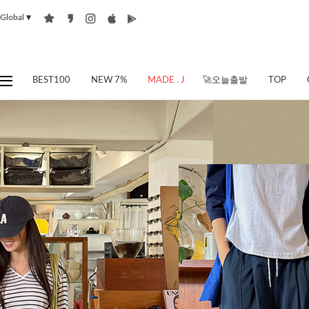
Global
▼
BEST100
NEW 7%
MADE . J
🚀오늘출발
TOP