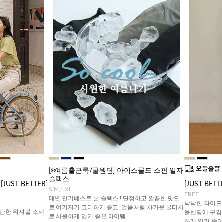
[❄️여름출근룩/쿨원단] 아이스콜드 스판 일자
슬랙스
UST BETTER]
[JUST BE
S,M,L,XL
FREE
매년 인기베스트 쿨 슬랙스!! 단정하고 깔끔한 핏으
낙낙한 와이드
로 여기저기 코디하기 좋고, 얼음처럼 차가운 쿨터치
탄한 워셔블 소재
올밴딩에 구김
로 시원하게 입기 좋은 아이템
하게 입기 좋