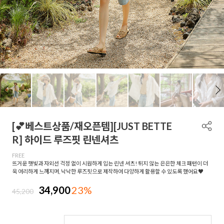
[💕베스트상품/재오픈템][JUST BETTE
R] 하이드 루즈핏 린넨셔츠
FREE
뜨거운 햇빛과 자외선 걱정 없이 시원하게 입는 린넨 셔츠! 튀지 않는 은은한 체크 패턴이 더
욱 여리하게 느껴지며, 낙낙한 루즈핏으로 제작하여 다양하게 활용할 수 있도록 했어요♥
34,900
23%
45,200