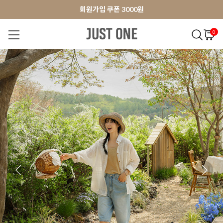
앱 다운로드 10% 할인쿠폰
앱 다운로드 10% 할인쿠폰
회원가입 쿠폰 3000원
0
NEW 7%
BEST
오늘출발
MADE . J
상의
팬츠
아우